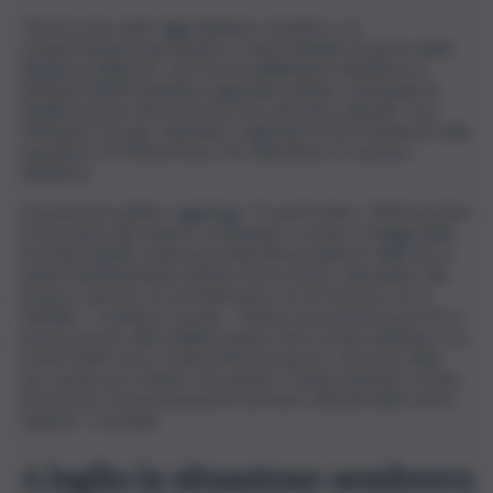
“Ancora una volta oggi abbiamo assistito a un
comportamento gravissimo e inaccettabile da parte della
dirigenza della Sas, che ha incredibilmente disatteso le
decisioni dell’Assemblea regionale siciliana, ritardando la
stabilizzazione dei lavoratori Asu dei beni culturali”. Così
Marianna Caronia, deputato regionale di Noi Moderati sulla
questione di 258 persone che attendono la risposta
definitiva.
L’esponente politico aggiunge “In particolare, 258 lavoratori
e lavoratrici del settore continuano a essere ostaggi delle
incomprensibili scelte personali del presidente della Sas, il
quale evidentemente ritiene di non dover rispondere del
proprio operato né al Parlamento, né al Governo, né ai
cittadini – continua Caronia – Adesso lavoreremo perché si
possa arrivare alla stabilizzazione entro la fine dell’anno, ma
resta il fatto di un comportamento grave, da parte della
Sas, anche per il danno che questo comportamento rischia
di arrecare al funzionamento dei beni culturali nella nostra
regione”, conclude.
A luglio la situazione sembrava