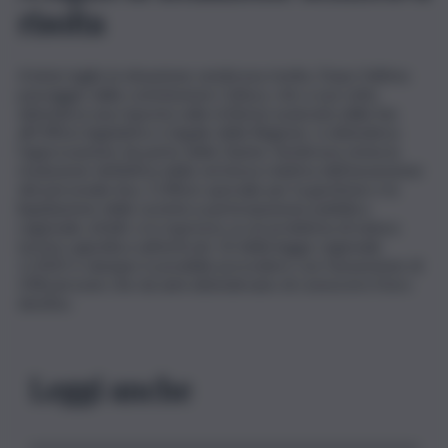
risolta
A inizio luglio la situazione sembrava risolta. Dopo l’ultimo
passaggio dalla commissione Cultura, che a sua volta
attendeva una risposta sulla richiesta avanzata dalla Sas
all’Ufficio legislativo e legale della Regione, si attendeva
l’approvazione da parte della Giunta. Sembrava vicina la
risoluzione definitiva della vertenza relativa dell’assunzione
del personale Asu. L’Ufficio speciale per la gestione e la
liquidazione delle società a partecipazione pubblica
regionale, infatti, si è espresso su un problema di natura
tecnico-giuridica sull’articolo 10 della legge regionale
1/2025 e dunque è possibile procedere con l’assunzione di
258 persone che da anni attendevano di conoscere il loro
destino.
Leggi anche