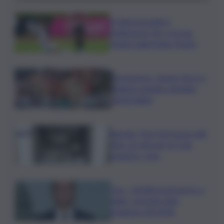
Il Palermo batte il
Melbourne City e fa suo
l’Anglo-palermitan Trophy
Enoturismo, Cinque Terre e
Salento guidano desideri
degli italiani
Banche, First Cisl: boom utili,
oltre 15 mln per le 5 più
grandi in I sem
Usa, -23.000 posti lavoro a
luglio, secondo dato
peggiore del 2026