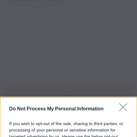
Do Not Process My Personal Information
Iscriviti alla nostra Newsletter
If you wish to opt-out of the sale, sharing to third parties, or
Iscriviti alla nostra newsletter per non perdere le ultime
processing of your personal or sensitive information for
novità
targeted advertising by us, please use the below opt-out