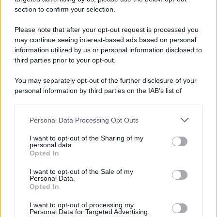
section to confirm your selection.
Iscriviti Ora
Please note that after your opt-out request is processed you
may continue seeing interest-based ads based on personal
information utilized by us or personal information disclosed to
third parties prior to your opt-out.
You may separately opt-out of the further disclosure of your
personal information by third parties on the IAB’s list of
© 2026 | Ediservice s.r.l. 95126 Catania – Via Principe
downstream participants.
Nicola, 22 – P.IVA: 01153210875 – Cciaa Catania n.
Personal Data Processing Opt Outs
This information may also be disclosed by us to third parties
01153210875 – Quotidiano di Sicilia usufruisce dei
on the IAB’s List of Downstream Participants that may further
contributi di cui al D.lgs n. 70/2017
I want to opt-out of the Sharing of my
disclose it to other third parties.
personal data.
Opted In
I want to opt-out of the Sale of my
Personal Data.
Chi Siamo
Opted In
Fondazione Etica e Valori Marilù Tregua
Fondatore Carlo Alberto Tregua
Lavora con noi
I want to opt-out of processing my
Personal Data for Targeted Advertising.
Gerenza