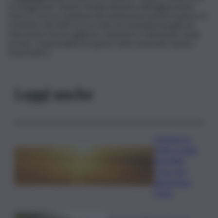
le indagini per chiarire l’esatta dinamica dell’aggressione.
Sono in corso le audizioni dei testimoni presenti in piazza al
momento dei fatti e la raccolta di eventuali immagini da
telecamere di sorveglianza. L’obiettivo è individuare al più
presto i responsabili di un gesto tanto insensato quanto
drammatico.
Leggi anche
Il Meteo in
Sicilia, il caldo
da bollino
rosso non
abbandona
l’Isola