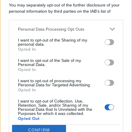
You may separately opt-out of the further disclosure of your
personal information by third parties on the IAB’s list of
© 2026 | Ediservice s.r.l. 95126 Catania – Via Principe
downstream participants.
Nicola, 22 – P.IVA: 01153210875 – Cciaa Catania n.
Personal Data Processing Opt Outs
This information may also be disclosed by us to third parties
01153210875 – Quotidiano di Sicilia usufruisce dei
on the IAB’s List of Downstream Participants that may further
contributi di cui al D.lgs n. 70/2017
I want to opt-out of the Sharing of my
disclose it to other third parties.
personal data.
Opted In
I want to opt-out of the Sale of my
Personal Data.
Chi Siamo
Opted In
Fondazione Etica e Valori Marilù Tregua
Fondatore Carlo Alberto Tregua
Lavora con noi
I want to opt-out of processing my
Personal Data for Targeted Advertising.
Gerenza
Opted In
I want to opt-out of Collection, Use,
Retention, Sale, and/or Sharing of my
Personal Data that Is Unrelated with the
Purposes for which it was collected.
Opted Out
Scarica l’app
CONFIRM