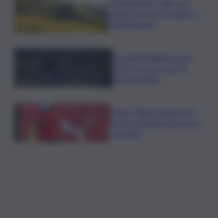
”DoloViniMiti”: dall’1 al 4
ottobre tra Val di Cembra e
Val di Fiemme
Mondiali di Wakeboard
2026: tre ori azzurri al
Lago del Salto
Calcio, Milan-Chelsea 0-3,
prima sconfitta estiva per i
rossoneri