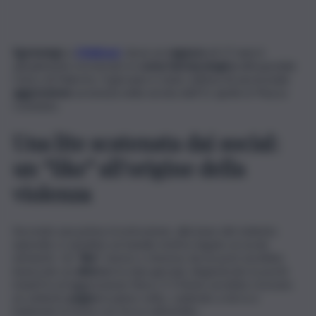
Sgomengo
a
Misilmeri
, dove un
ragazzo
di 17 anni è
attualmente ricoverato in
coma farmacologico
all’ospedale
Civico di Palermo. Il giovane è stato vittima di una brutale
aggressione
avvenuta nella serata dell’11 aprile in Piazza
Comitato.
Una lite scatenata dai social:
un “like” all’origine della
violenza
Secondo una prima ricostruzione, alla base del violento
episodio ci sarebbe un banale motivo legato ai social
network. Un “
like
” messo o rimosso da un post avrebbe
innescato un
alterco
tra due giovani, degenerato in pochi
istanti in un’aggressione fisica. Il 17enne avrebbe ricevuto
un violento
pugno
in pieno volto, cadendo a terra e
battendo la testa con forza sull’asfalto.