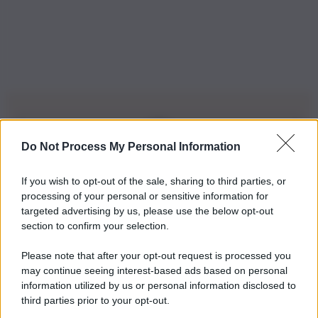
Do Not Process My Personal Information
Iscriviti alla nostra Newsletter
If you wish to opt-out of the sale, sharing to third parties, or
Iscriviti alla nostra newsletter per non perdere le ultime
processing of your personal or sensitive information for
novità
targeted advertising by us, please use the below opt-out
section to confirm your selection.
Iscriviti Ora
Please note that after your opt-out request is processed you
may continue seeing interest-based ads based on personal
information utilized by us or personal information disclosed to
third parties prior to your opt-out.