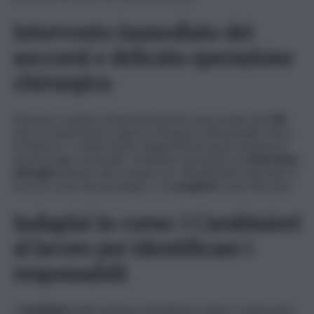
Intervento immediato dei
soccorsi e delicata operazione
chirurgica
Sul posto è giunto tempestivamente il personale del
118
,
che ha trasportato il ragazzo d’urgenza all’ospedale Civico
di Palermo. I medici hanno diagnosticato gravi ematomi e
un’emorragia cerebrale, rendendo necessario un
intervento
chirurgico
durato oltre cinque ore. Attualmente il giovane si
trova in coma farmacologico, e la
prognosi
resta riservata.
Indagini in corso: i Carabinieri
al lavoro per identificare i
responsabili
I
Carabinieri
della stazione di Misilmeri stanno conducendo