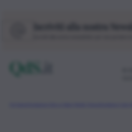
Iscriviti alla nostra News
Iscriviti alla nostra newsletter per non perdere 
© 20
0115
Chi Siamo
Fondazione Etica e Valori Marilù Tregua
Fondatore Carlo 