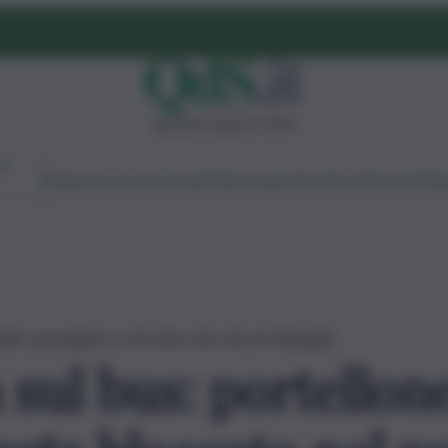
giovedì 6 agosto 2026
Ambiente
Lavoro
Economia
Politica
Cultura
Dai Mercati
Podcast
Vid
hiude, passeggero resta bloccato nel portabagagli
sul bus: portellone