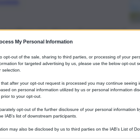
preferite
 un pullman si è chiuso e il passeggero è
 rinchiuso all’interno per mezz’ora
ocess My Personal Information
to opt-out of the sale, sharing to third parties, or processing of your per
formation for targeted advertising by us, please use the below opt-out s
 selection.
 that after your opt-out request is processed you may continue seeing i
ased on personal information utilized by us or personal information dis
 prior to your opt-out.
rately opt-out of the further disclosure of your personal information by
he IAB’s list of downstream participants.
tion may also be disclosed by us to third parties on the IAB’s List of 
 that may further disclose it to other third parties.