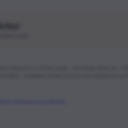
letter
le ultime novità
26 | Ediservice s.r.l. 95126 Catania – Via Principe Nicola, 22 – P
3210875 – Quotidiano di Sicilia usufruisce dei contributi di cui al
Alberto Tregua
Lavora con noi
Gerenza