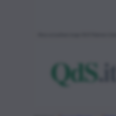
Rissa sul pullman lungo l’A19 Palermo-Cat