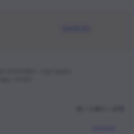
Iscriviti Ora
.IVA: 01153210875 – Cciaa Catania n.
 D.lgs n. 70/2017
Scarica l’app