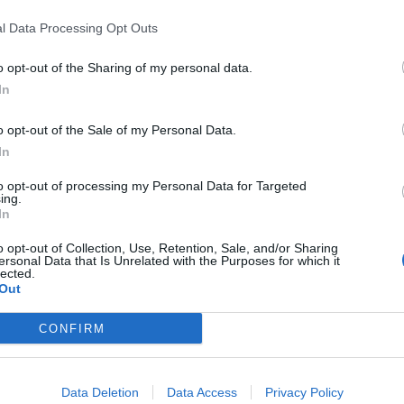
l Data Processing Opt Outs
hiuso all’improvviso e il passeggero è rimasto incastrato,
 Un viaggio davvero da dimenticare in fretta per un
o opt-out of the Sharing of my personal data.
utivo del servizio ferroviario da
Bergamo
a Ponte San
In
o opt-out of the Sale of my Personal Data.
ndo il suo monopattino
In
to opt-out of processing my Personal Data for Targeted
cando di caricare a bordo del portabagagli del bus il
ing.
cchietto credeva che il ragazzo fosse salito a bordo, ha
In
 successiva, il malcapitato è riuscito a scendere,
o opt-out of Collection, Use, Retention, Sale, and/or Sharing
ersonal Data that Is Unrelated with the Purposes for which it
lected.
to dall’azienda di trasporti
Out
CONFIRM
di aver richiamato l’autista a una maggiore attenzione e ha
ai nel vano valigie, chiedendo aiuto all’autista in caso di
Data Deletion
Data Access
Privacy Policy
t, news e aggiornamenti CLICCA QUI