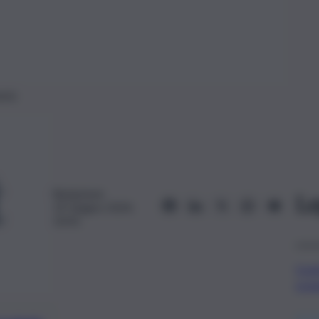
ania
Redazione
Le
19 Giugno 2024,
10:41
Covi
scav