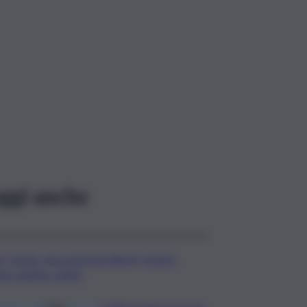
ggi anche
d, Conte: mai commessi illeciti, potete
are quanto volete