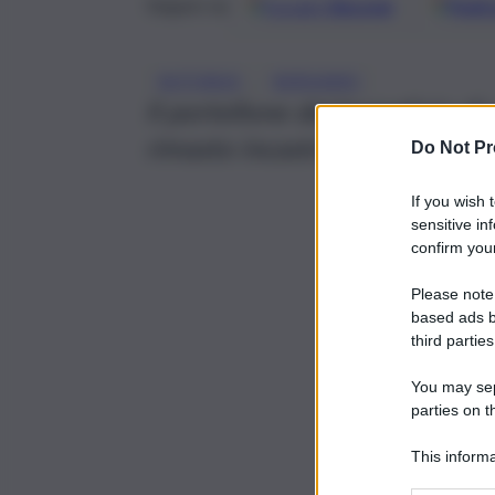
Google
Discover
Fonti 
Seguici su
, 
AUTOBUS
BERGAMO
Il portellone del bagagliaio di
rimasto incastrato, viaggiando
Do Not Pr
If you wish 
sensitive in
confirm your
Please note
based ads b
third parties
You may sepa
parties on t
This informa
Participants