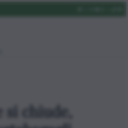
eo
 si chiude,