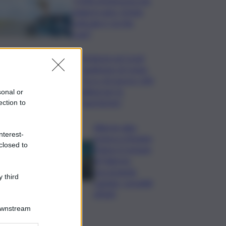
”+20% di interesse per
viaggi in auto. Estate
culturale è ‘on the
road’”
Inchiesta sul Covid,
l’audizione di Conte:
“Ecco chi sprecò 100
milioni per le
sonal or
mascherine”
ection to
Allarme alga
nterest-
tossica a Vergine
closed to
Maria: il Comune
di Palermo
raccomanda
 third
cautela, i possibili
effetti
Downstream