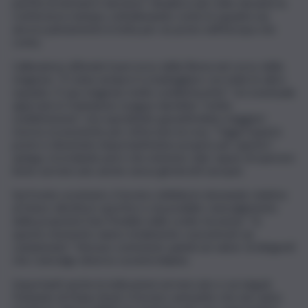
partita di domani è decisiva”, ribadisce più volte durante la
conferenza stampa, sottolineando come la squadra sia
ancora pienamente in lotta per un posto nell’Europa che
conta.
L’allenatore difende il percorso della Roma nel corso della
stagione: “È stata sempre lì a battagliare con tutte le altre
squadre. È una stagione molto soddisfacente”. Un eventuale
approdo in Champions League darebbe “molta
soddisfazione”, ma soprattutto garantirebbe maggiori
risorse economiche per rinforzare la rosa. “Oggi il quarto
posto è diventato importantissimo proprio per questo”,
spiega, ricordando però che esistono club capaci di operare
bene sul mercato anche senza gli introiti europei.
Sul fronte societario, il tecnico dribbla le domande relative
al futuro direttore sportivo e al possibile coinvolgimento
della proprietà Dan Friedkin nelle scelte tecniche: “In
questo momento siamo totalmente concentrati sul
campionato”. Nessun commento quindi sul valzer di dirigenti
che coinvolge diverse società italiane.
Importanti anche le indicazioni sul mercato e sui singoli.
Parlando di Manu Koné, il tecnico ammette che nel calcio