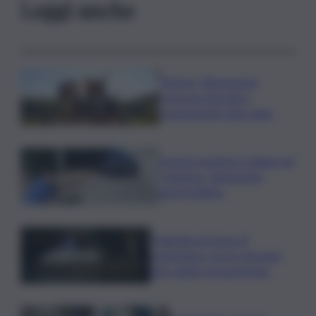
Leggi anche
Turismo, Bluvacanze:
crescono giovani e
prenotazioni sotto data
Investe pedone e fugge nel
Catanese, denunciato
automobilista
Tragedia nel mare di
Lampedusa, morto giovane
sub colpito da gommone