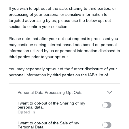
Iscriviti alla nostra Newsletter
If you wish to opt-out of the sale, sharing to third parties, or
Iscriviti alla nostra newsletter per non perdere le ultime
processing of your personal or sensitive information for
novità
targeted advertising by us, please use the below opt-out
section to confirm your selection.
Iscriviti Ora
Please note that after your opt-out request is processed you
may continue seeing interest-based ads based on personal
information utilized by us or personal information disclosed to
third parties prior to your opt-out.
You may separately opt-out of the further disclosure of your
personal information by third parties on the IAB’s list of
© 2026 | Ediservice s.r.l. 95126 Catania – Via Principe
downstream participants.
Nicola, 22 – P.IVA: 01153210875 – Cciaa Catania n.
Personal Data Processing Opt Outs
This information may also be disclosed by us to third parties
01153210875 – Quotidiano di Sicilia usufruisce dei
on the IAB’s List of Downstream Participants that may further
contributi di cui al D.lgs n. 70/2017
I want to opt-out of the Sharing of my
disclose it to other third parties.
personal data.
Opted In
I want to opt-out of the Sale of my
Personal Data.
Chi Siamo