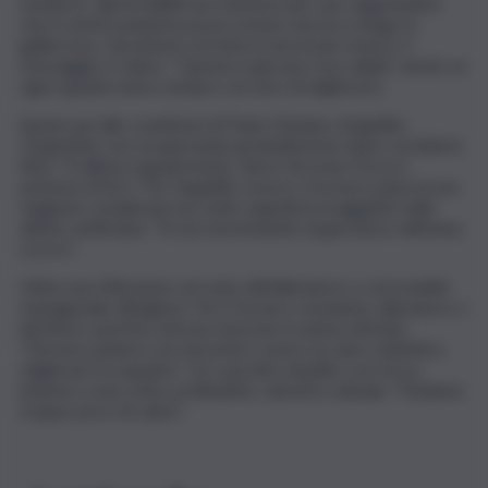
moderno “gli incedibili non esistono più”, pur augurandosi
che il centrocampista possa restare ancora a lungo in
giallorosso. Sul numero di rinforzi necessari, invece, il
messaggio è chiaro: “Questa è già una rosa valida”, anche se
ogni squadra deve sempre cercare di migliorarsi.
Spazio poi alle condizioni di Paulo Dybala e Angeliño.
L’argentino sta recuperando gradualmente dopo i problemi
fisici: “Si allena regolarmente, deve ritrovare forza e
potenza di tiro”. Per Angeliño, invece, il tecnico parla di una
stagione complicata ma vede segnali incoraggianti nelle
ultime settimane: “Si sta riavvicinando al giocatore dell’anno
scorso”.
Infine una riflessione sul ruolo dell’allenatore e sul modello
manageriale all’inglese. Per il tecnico romanista, allenatore e
direttore sportivo devono lavorare in piena sintonia:
“Devono parlarsi con sincerità e avere un unico obiettivo:
migliorare la squadra”. Un concetto ribadito con forza
insieme a una critica al dibattito calcistico attuale: “Parliamo
troppo poco di calcio”.