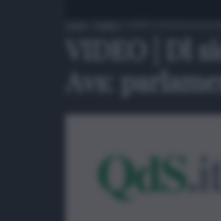
Home
»
Politica
»
VIDEO | Dl sicurezza, le pr
VIDEO | Dl si
Avs: parlamen