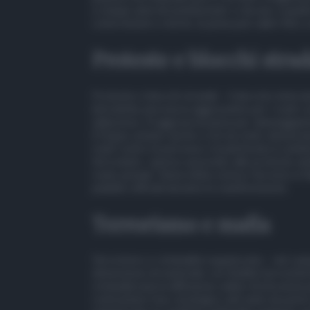
a cinque anni nei penitenziari, e da uno a quatt
come lesioni o morte, la pena può salire fino a 
Proteste e blocchi strad
Proteste e blocchi stradali – il decreto interv
introdotta una nuova aggravante per i reati com
adiacenze. Si aggrava la pena per danneggiame
il Daspo urbano anche a chi sia stato denunci
reati contro la persona o il patrimonio in ambi
ferroviario -spesso associato alle proteste am
reato penale. Viene infine esteso l’arresto in fl
pubblici ufficiali durante le manifestazioni.
Terrorismo e mafia
Terrorismo e criminalità organizzata – nel campo
detenzione di materiale con finalità terroristic
criminalizzata la diffusione online di istruzioni
contrastare l’uso strategico del web da parte d