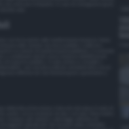
ro nei centri per il rimpatrio. In caso di conseguenze gravi,
QdS
diciotto anni.
VID
ali
pro
ben
iene con forza anche sulle manifestazioni di piazza. Viene
messi nelle stazioni, nei mezzi pubblici o nelle loro
5 Ag
nti in occasione di manifestazioni pubbliche, e si estende
ato o condannato (anche senza sentenza definitiva) per
to di trasporto pubblico. Il reato di blocco stradale o
bientaliste- non sarà più un illecito amministrativo ma un
agranza differita nei casi di lesioni gravi o gravissime a
 della lotta al terrorismo, il decreto introduce il reato di
he, punito con la reclusione da due a sei anni. Viene inoltre
 per compiere atti violenti o sabotaggi, nell’ottica di
i soggetti radicalizzati. Sul versante della criminalità
QdS