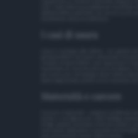
organizzata, le verifiche antimafia vengono e
rete’. Cade infine la possibilità per il prefetto d
dell’interdittiva antimafia, nel caso in cui ciò 
destinatario del provvedimento.
I casi di usura
Usura e sostegno alle vittime – un capitolo del
gli imprenditori che hanno denunciato di essere
compito di quest’ultimo sarà supportare il re
favorendo un concreto percorso di rilancio. T
più severe per chi impiega minori nell’accatto
danni degli anziani, punita con la reclusione da
Maternità e carcere
Carcere e maternità – vengono modificate anc
incinte o con figli piccoli. Cade l’obbligo auto
di figli, quando sussistano rischi di recidiva o p
esecuzione della pena a seconda che la madre a
anni, prevedendo misure differenziate.