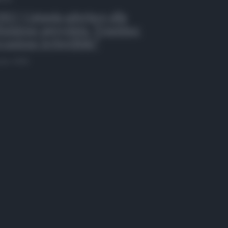
EO | Catania aderisce alla
inizione agevolata, Trantino:
casione irripetibile”
osto 2026