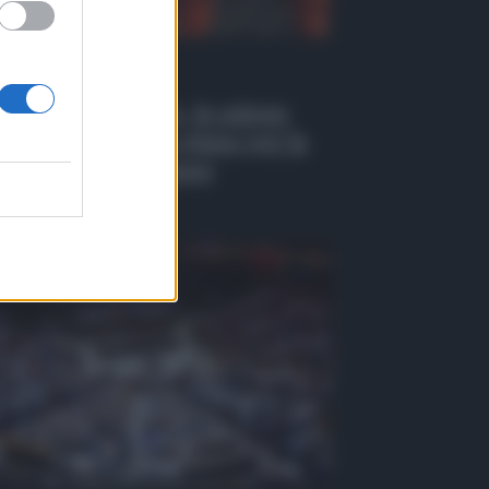
 Tv
EO | Antincendio, in azione
 i droni: il nuovo piano per la
venzione a Belpasso
osto 2026