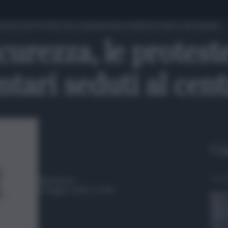
oteste di Pd-M5S-Avs: parlamentari seduti al centro del Senato
curezza, le protes
tari seduti al cen
Gu
Redazione
4 Giugno 2025, 12:44