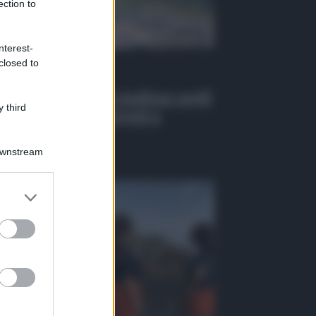
ection to
nterest-
closed to
 Tv
EO | Infiltrazioni mafiose negli
 third
alti pubblici, 6 arresti a
ssina
Downstream
osto 2026