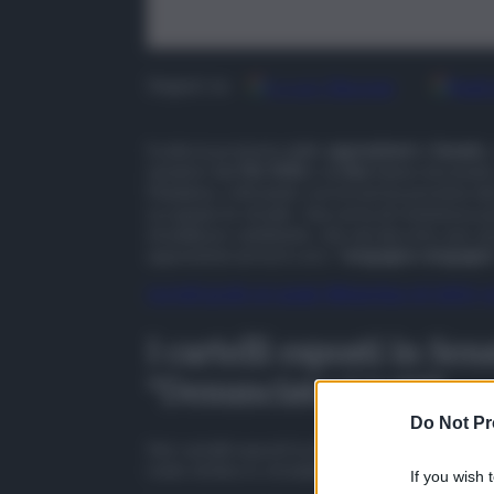
Google
Discover
Fonti
Seguici su
Scatta la protesta delle
opposizioni
in
Senato
,
senatori del
Pd
,
M5S
e di
Avs
hanno inscenato
Madama, criticando così la norma prevista dal
occupano le strade. Una sorta di resistenza pas
stradali pro-ambiente, che nel decreto non sar
opposizioni arriva il coro “
vergogna-vergogna
Iscriviti gratis al canale WhatsApp di QdS.i
I cartelli esposti in Sen
“Denunciateci tutti”
Do Not Pr
Nei cartelli esposti in Aula dai senatori di Pd,
reato di blocco stradale introdotto dalla norm
If you wish 