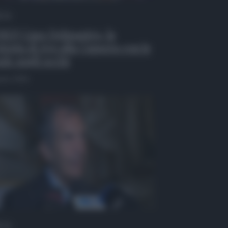
 Tv
EO| Caso Delmastro, la
testa di Avs alla Camera con le
de sugli occhi
osto 2026
 Tv