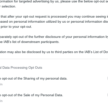
formation for targeted advertising by us, please use the below opt-out s
i sospeso la seduta, ripresa quindi con le dichiarazioni di
 selection.
rima della ripresa, ha di fatto registrato le critiche al
oro di “
svolta autoritaria
” con il decreto. Al termine degli
 that after your opt-out request is processed you may continue seeing i
ased on personal information utilized by us or personal information dis
QdS
zza
 prior to your opt-out.
VID
rately opt-out of the further disclosure of your personal information by
app
 reca ‘disposizioni urgenti in materia di sicurezza pubblica,
he IAB’s list of downstream participants.
Me
ittime dell’usura e di ordinamento penitenziario’. Votato
a richiesta di fiducia posta sul testo dal governo, oggi
tion may also be disclosed by us to third parties on the IAB’s List of 
6 Ag
er la richiesta della fiducia posta dal governo Meloni.
 that may further disclose it to other third parties.
rlano di norme autoritarie stigmatizzando anche la
l Data Processing Opt Outs
oduce 14 nuovi reati e varie aggravanti, portate avanti con
rato della maggioranza è quello di rafforzare il contrasto a
i abusive di edifici e contrastare manifestazioni di piazza
o opt-out of the Sharing of my personal data.
o no alla diffusione della cannabis light.
In
o opt-out of the Sale of my Personal Data.
In
 che ha già suscitato numerose polemiche, il decreto