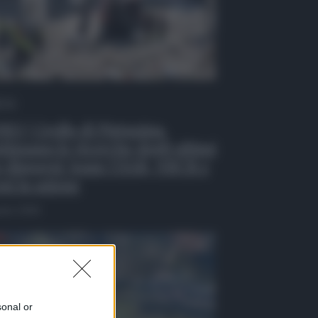
 Tv
EO | Crollo di Pistunina,
tinuano le ricerche degli ultimi
 dispersi: team USAR, NBCR e
ni in azione
osto 2026
sonal or