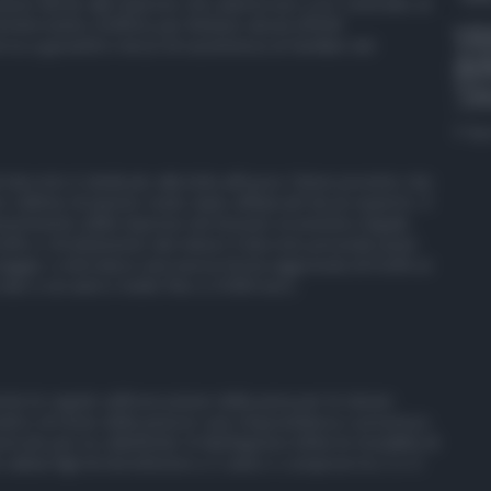
stese anche alle imprese che aderiscono a un ‘contratto di
i intervenire d’ufficio per limitare alcuni effetti
VID
serva a garantire mezzi di sussistenza ai familiari del
def
“Oc
5 Ag
 decreto è dedicato alla lotta all’usura. Viene previsto che
 vittime di questo reato siano affiancati da un esperto. Il
inserimento delle imprese nel tessuto economico legale,
ruffe e sfruttamento dei minori: il decreto prevede pene
naggio, e introduce una nuova forma aggravata di truffa ai
 due a sei anni e multe fino a 3.000 euro.
he le regole sull’esecuzione della pena per le donne
matico di rinvio della pena in caso di gravidanza o presenza
ericolo per la collettività. Si distinguono infine le modalità di
bbia figli di età inferiore a 1 anno o compresi tra 1 e 3