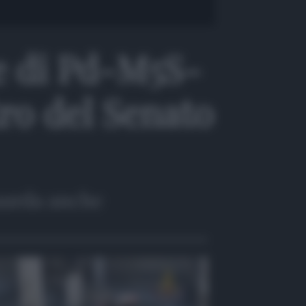
te di Pd-M5S-
tro del Senato
arda anche