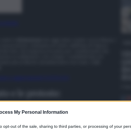
 preferite
 contro il
dl sicurezza
che oggi viene votato con la fiducia. I
QdS
 una protesta, sedendosi al centro dell’Aula di Palazzo
 decreto che inasprisce le pene per i manifestanti che
VID
siva, in solidarietà a chi compie i cosiddetti blocchi
con
anno più un illecito amministrativo ma reato. Dalle
due
“.
dro
t, news e aggiornamenti CLICCA QUI
6 Ag
ato e le proteste:
ocess My Personal Information
M5S
e Avs si legge “denunciateci tutti”, con riferimento al
a in approvazione.
to opt-out of the sale, sharing to third parties, or processing of your per