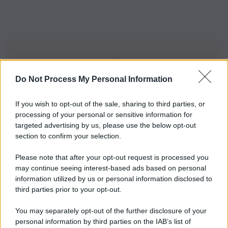
Do Not Process My Personal Information
Iscriviti alla nostra Newsletter
If you wish to opt-out of the sale, sharing to third parties, or
Iscriviti alla nostra newsletter per non perdere le ultime
processing of your personal or sensitive information for
novità
targeted advertising by us, please use the below opt-out
section to confirm your selection.
Iscriviti Ora
Please note that after your opt-out request is processed you
may continue seeing interest-based ads based on personal
information utilized by us or personal information disclosed to
third parties prior to your opt-out.
You may separately opt-out of the further disclosure of your
personal information by third parties on the IAB’s list of
© 2026 | Ediservice s.r.l. 95126 Catania – Via Principe