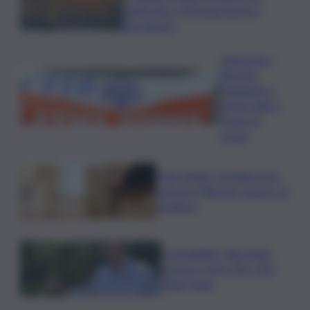
punte fino a 40 gradi anche a
Ferragosto
Disgrazia a
Riposto:
bagnante si
sente male e
muore in
acqua
Case rifugio, la Sicilia tra le
prime in Italia per numero di
strutture
Sostenibilità, Villa Sandi:
sensori e IA in oltre 200
ettari vitati