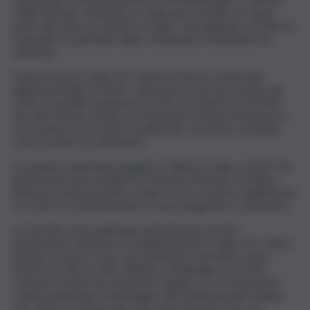
Italian Brands. L’obiettivo è realizzare modelli con “gran
parte del valore prodotto in Italia”, coinvolgendo eccellenze
nazionali ma partendo dalla condivisione di piattaforme
asiatiche.
Il primo passo è Itala 35, svelata al Museo Nazionale
dell’Automobile di Torino, città dove il marchio nacque nel
1903. Il modello richiama la 35/45 HP vincitrice nel 1907
del raid Pechino-Parigi con il principe Scipione Borghese e
sarà il primo di sei nuovi modelli Itala. Le prime consegne
sono previste da settembre.
Il progetto industriale poggia su Fabbrica Italia, società che
gestirà due nuovi impianti a Macchia d’Isernia, in Molise,
dedicati esclusivamente a Itala e Osca. Il primo stabilimento
è in fase di completamento e sarà inaugurato a settembre.
La formula resta quella già sperimentata da DR:
piattaforme asiatiche e completamento in Italia. Per Itala il
partner tecnico è Gac, tra i principali costruttori cinesi,
mentre lo stile è stato affidato a Italdesign, la società
torinese fondata da Giorgetto Giugiaro e recentemente
ceduta dal gruppo Volkswagen alla multinazionale indiana
Ust. Telaio e powertrain sono di produzione Gac, ma