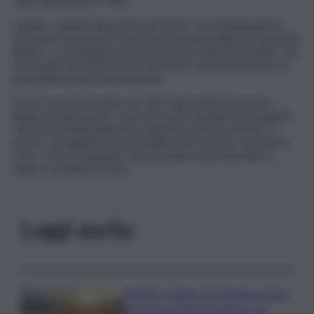
Il piano commerciale parte da Torino, con l’inaugurazione
del primo showroom Itala-Osca in partnership con il gruppo
Biauto. La strategia prevede una rete dedicata in Italia, con
50 showroom entro la fine del 2026 e poi l’espansione sui
principali mercati internazionali.
Osca, marchio fondato nel 1947 dai fratelli Maserati e
legato al motorsport, sarà il secondo tassello del progetto.
Il primo modello della nuova gamma sarà presentato “a
breve”. Il progetto Hib, potrebbe non esuarirsi con Itala e
Osca: “Non escludiamo che possano essercene altri in
futuro”, ha detto Di Tore.
Leggi anche
Meteo, il caldo non molla: in arrivo
la quarta ondata di calore con