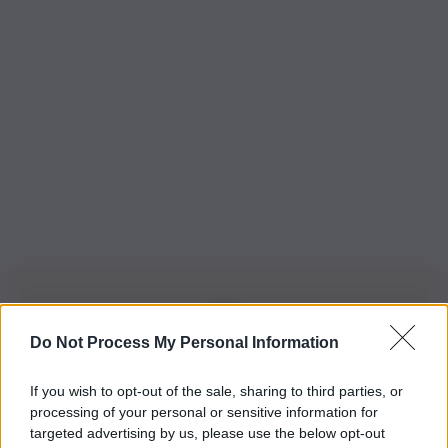
Do Not Process My Personal Information
Iscriviti alla nostra Newsletter
If you wish to opt-out of the sale, sharing to third parties, or
Iscriviti alla nostra newsletter per non perdere le ultime
processing of your personal or sensitive information for
novità
targeted advertising by us, please use the below opt-out