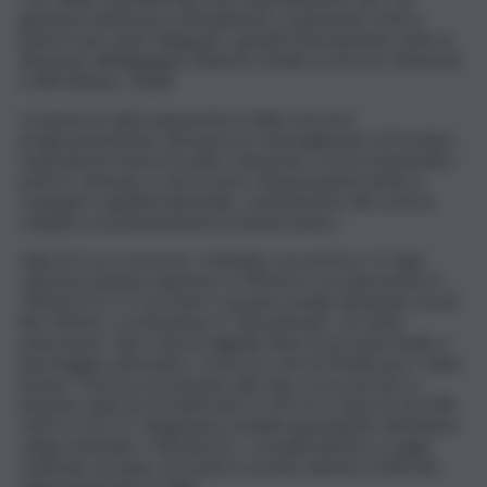
gestione elettronica, infotainment, sospensioni, freni e
interni sono stati sviluppati o gestiti internamente sotto la
direzione dell’ingegner Roberto Fedeli, ex Ferrari, Maserati
e Alfa Romeo, Fedeli.
La quota di valore generata in Italia crescerà
progressivamente, attraverso il coinvolgimento di fornitori
nazionali per interni in pelle e Alcantara, cerchi, pneumatici,
parti in carbonio e carrozzeria. L’impostazione punta a
coniugare rapidità industriale, contenimento dei costi di
sviluppo e posizionamento premium luxury.
Itala 35 è un crossover compatto con motore 1.5 Tgdi,
velocità massima superiore a 190 km/h, accelerazione 0-
100 km/h in 7,5 secondi e consumo medio dichiarato di 6,8
litri/100 km. La dotazione è “full optional”, con tetto
panoramico, due schermi digitali, Adas di secondo livello e
parcheggio automatico. Il prezzo sarà di 35mila euro “tutto
incluso”. A breve arriveranno altri due crossover/Suv a
benzina, Itala 56 da 4,68 metri e 170 CV e Itala 61 da 4,98
metri e 231 CV. Seguiranno modelli superhybrid, full hybrid,
range extender e full electric. I modelli elettrici e range
extender avranno, secondo la società, almeno il 50% del
valore generato in Italia.