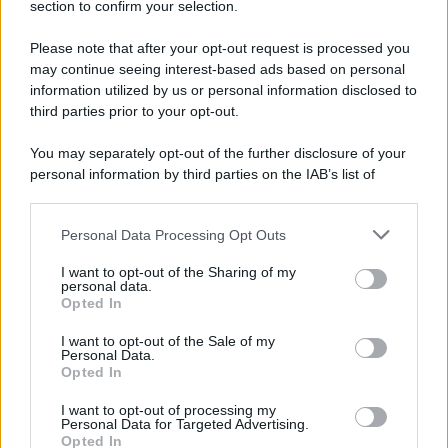
section to confirm your selection.
Iscriviti Ora
Please note that after your opt-out request is processed you
may continue seeing interest-based ads based on personal
information utilized by us or personal information disclosed to
third parties prior to your opt-out.
You may separately opt-out of the further disclosure of your
personal information by third parties on the IAB’s list of
© 2026 | Ediservice s.r.l. 95126 Catania – Via Principe
downstream participants.
Nicola, 22 – P.IVA: 01153210875 – Cciaa Catania n.
Personal Data Processing Opt Outs
This information may also be disclosed by us to third parties
01153210875 – Quotidiano di Sicilia usufruisce dei
on the IAB’s List of Downstream Participants that may further
contributi di cui al D.lgs n. 70/2017
I want to opt-out of the Sharing of my
disclose it to other third parties.
personal data.
Opted In
I want to opt-out of the Sale of my
Personal Data.
Chi Siamo
Opted In
Fondazione Etica e Valori Marilù Tregua
Fondatore Carlo Alberto Tregua
Lavora con noi
I want to opt-out of processing my
Personal Data for Targeted Advertising.
Gerenza
Opted In