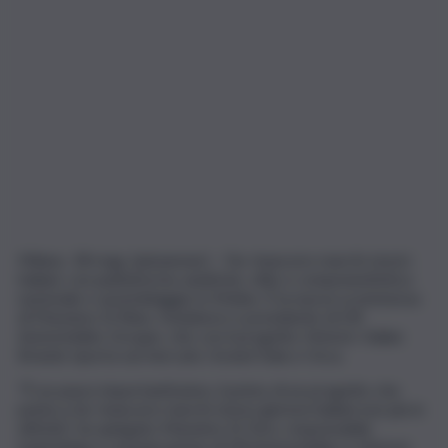
Milano, 18 mag. (askanews) – Far rinascere marchi storici
italiani, con piattaforme asiatiche, stile e componentistica
nazionale e assemblaggio in Molise. È la nuova scommessa
di Massimo Di Risio, fondatore e presidente di DR
Automobiles Groupe, che con il progetto Historic Italian
Brands riporta sul mercato i brand Itala e Osca.
“È un passo importantissimo, il primo di un progetto che
punta a far rinascere marchi storici gloriosi italiani non più in
attività”, ha spiegato Massimo Di Tore, responsabile
marketing e comunicazione di DR Automobiles e Historic