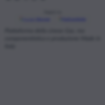
Seguici su
Google
Discover
Fonti preferite
Piattaforma della cinese Gac, ma
componentistica e produzione Made in
Italy