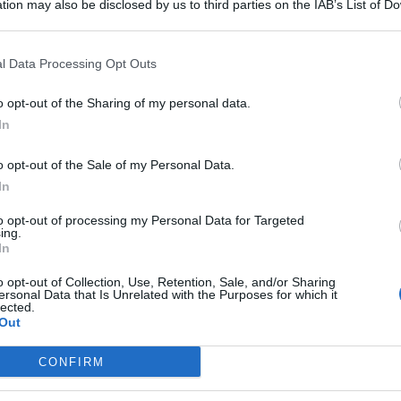
tion may also be disclosed by us to third parties on the IAB’s List of 
 that may further disclose it to other third parties.
Festino Santa Rosalia e Covid
che preoccupa, Lagalla:
l Data Processing Opt Outs
“Mascherine per limitare
contagi”
o opt-out of the Sharing of my personal data.
In
7 Luglio 2022
o opt-out of the Sale of my Personal Data.
Eventi
In
Teatro e musica, cosa
to opt-out of processing my Personal Data for Targeted
fare in Sicilia giovedì
ing.
7 luglio
In
o opt-out of Collection, Use, Retention, Sale, and/or Sharing
6 Luglio 2022
ersonal Data that Is Unrelated with the Purposes for which it
lected.
Out
Eventi
Parata di stelle a
CONFIRM
Taormina, torna il Nations