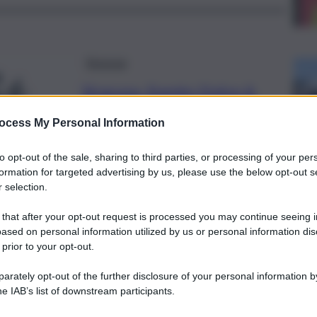
Siracusa
Siracusa, Evento Dolce &
Gabbana: prove generali in
ocess My Personal Information
piazza Duomo e Marzamemi
8 Luglio 2022
to opt-out of the sale, sharing to third parties, or processing of your per
formation for targeted advertising by us, please use the below opt-out s
Eventi
 selection.
Siracusa si prepara ad
 that after your opt-out request is processed you may continue seeing i
ospitare l’evento Alta Moda
ased on personal information utilized by us or personal information dis
D&G in piazza Duomo –
 prior to your opt-out.
Fotogallery
rately opt-out of the further disclosure of your personal information by
he IAB’s list of downstream participants.
7 Luglio 2022
Eventi