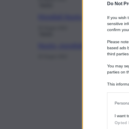
Do Not Pr
Nuoto
Mondiali Nuoto, Paltrinieri da 
If you wish 
sensitive in
25 Giugno 2022
confirm your
Nuoto
Please note
Nuoto, mondiali: due medaglie d’
based ads b
third parties
20 Giugno 2022
You may sepa
parties on t
This informa
Participants
Persona
I want t
Opted 