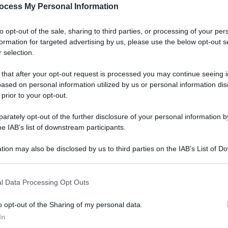
ocess My Personal Information
urlo: oro e record europeo nei 1500
to opt-out of the sale, sharing to third parties, or processing of your per
formation for targeted advertising by us, please use the below opt-out s
 selection.
 that after your opt-out request is processed you may continue seeing i
oro per l’Italia con Ceccon e Pillon
ased on personal information utilized by us or personal information dis
 prior to your opt-out.
rately opt-out of the further disclosure of your personal information by
1
2
he IAB’s list of downstream participants.
tion may also be disclosed by us to third parties on the IAB’s List of 
 that may further disclose it to other third parties.
l Data Processing Opt Outs
o opt-out of the Sharing of my personal data.
In