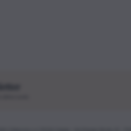
letter
le ultime novità
26 | Ediservice s.r.l. 95126 Catania – Via Principe Nicola, 22 – P