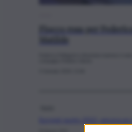
Nuoto
Fiocco rosa per Federica 
Matilde
Federica Pellegrini è diventata mamma: è nata q
compagno Matteo Giunta
3 Gennaio 2024, 11:46
Nuoto
Europei nuoto 2022, ancora un o
20 Agosto 2022