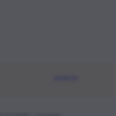
Iscriviti Ora
.IVA: 01153210875 – Cciaa Catania n.