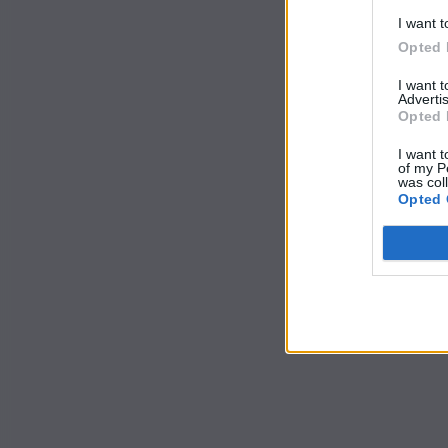
I want t
Opted 
I want 
Advertis
Opted 
I want t
of my P
was col
Opted 