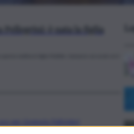
Le
Pellegrini: è nata la figlia
uesta mattina la figlia Matilde. L'annuncio sui social con il
ro per Gregorio Paltrinieri