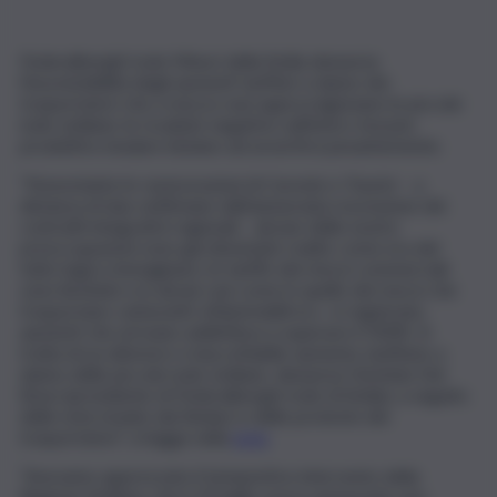
Federalberghi Isole Minori della Sicilia denuncia
l’insostenibilità degli aumenti tariffari a danno dei
trasportatori che a mezzo navi approvvigionano le piccole
isole siciliane; le ricadute negative sull’intero tessuto
produttivo insulare iniziano ad avvertirsi pesantemente.
“Nonostante le rassicurazioni di Caronte e Tourist – a
distanza di due settimane dall’annunciata rescissione dei
contratti integrativi regionali – alcune delle nostre
preoccupazioni sono già diventate realtà: come era del
tutto logico immaginare, le tariffe dei mezzi commerciali
sono lievitate e in alcuni casi come in quello dei mezzi che
trasportano carburanti, infiammabili ecc. si registrano
aumenti che arrivano addirittura a superare il 500%. Si
tratta di un ulteriore e inaccettabile aumento tariffario a
danno delle piccole isole siciliane, denuncia Christian Del
Bono (presidente di Federalberghi Isole di Sicilia), a seguito
delle note inviate dai Sindaci e delle proteste dei
trasportatori”, si legge nella
nota
.
“Avevamo apprezzato il tempestivo intervento della
Regione Siciliana, che il 19 luglio aveva annunciato uno