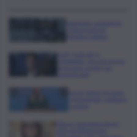
Bitdefender: popolarità de
L’Odissea usata per
diffondere malware
Covid, ‘Conte-day’ in
commissione: “non sono un eroe
ma un uomo corretto, non
troverete nulla”
Guccini, Meloni: l’ho amato
e mi ha formato, continuerò
a cantarlo
Palermo, l’operazione Varchi è
anche nel Sottogoverno: