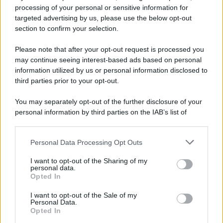
Iscriviti alla nostra newsletter per non perdere le ultime
processing of your personal or sensitive information for
novità
targeted advertising by us, please use the below opt-out
section to confirm your selection.
Iscriviti Ora
Please note that after your opt-out request is processed you
may continue seeing interest-based ads based on personal
information utilized by us or personal information disclosed to
third parties prior to your opt-out.
You may separately opt-out of the further disclosure of your
personal information by third parties on the IAB’s list of
© 2026 | Ediservice s.r.l. 95126 Catania – Via Principe
downstream participants.
Nicola, 22 – P.IVA: 01153210875 – Cciaa Catania n.
Personal Data Processing Opt Outs
This information may also be disclosed by us to third parties
01153210875 – Quotidiano di Sicilia usufruisce dei
on the IAB’s List of Downstream Participants that may further
contributi di cui al D.lgs n. 70/2017
I want to opt-out of the Sharing of my
disclose it to other third parties.
personal data.
Opted In
I want to opt-out of the Sale of my
Personal Data.
Chi Siamo
Opted In
Fondazione Etica e Valori Marilù Tregua
Fondatore Carlo Alberto Tregua