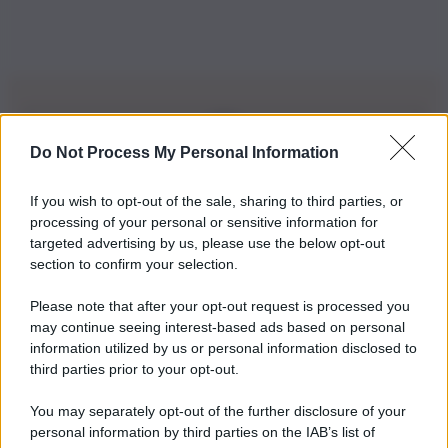
Do Not Process My Personal Information
Iscriviti alla nostra Newsletter
If you wish to opt-out of the sale, sharing to third parties, or
Iscriviti alla nostra newsletter per non perdere le ultime
processing of your personal or sensitive information for
novità
targeted advertising by us, please use the below opt-out
section to confirm your selection.
Iscriviti Ora
Please note that after your opt-out request is processed you
may continue seeing interest-based ads based on personal
information utilized by us or personal information disclosed to
third parties prior to your opt-out.
You may separately opt-out of the further disclosure of your
personal information by third parties on the IAB’s list of
© 2026 | Ediservice s.r.l. 95126 Catania – Via Principe