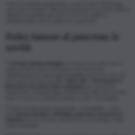
Fedez e il tumore al pancreas, ci sono novità. “Mi ritengo
parecchio fortunato”. Alla presentazione di Love Mi, l’artista
milanese ha parlato del cancro che lo ha colpito e
dell’operazione che ha subito per asportarlo.
Fedez tumore al pancreas, le
novità
“È
arrivato l’esame istologico
. Il tumore era molto raro, è
quello di Steve Jobs, la fortuna è che non ha una
classificazione in cancerogeno benigno ma in G1, G2 e G3.
Il mio era G1, il che vuol dire
‘tanto culo’… Non ha preso i
linfonodi e non avevo micro metastasi
, per cui non ho
dovuto fare chemioterapia. Al 90% posso dire che va tutto
bene. È come se vedessi il mondo a colori”, ha spiegato.
“È stata un’operazione importante – ha spiegato – sono
stati
rimossi duodeno, cistifellea, pancreas e un pezzo di
intestino
ma sto facendo attività fisica e mi ritengo molto
molto fortunato”.