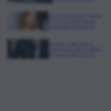
Verso le elezioni 2027, Palermo
in fermento: l’avanti tutta di
Varchi agita il centrodestra
Joe Biden, il figlio rivela: “Il
cancro di mio padre si è diffuso
alle ossa, è molto doloroso”