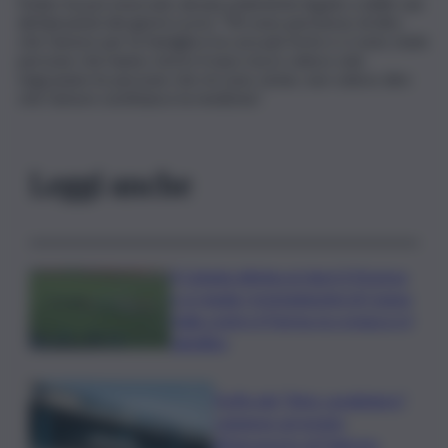
Fedez ha poi smorzato alcune polemiche legate a delle sue
dichiarazioni dei giorni scorsi: “Mi sono permesso di dire
che l’amore per la famiglia è la cura più forte e ci sono state
persone che hanno storto il naso ma io volevo solo
ringraziare le persone che mi sono vicine, non volevo dire
che l’amore sostituisce la medicina”.
Leggi anche
Il Catania elimina ai rigori il Vicenza
e si regala i trentaduesimi di Coppa
Italia contro il Parma: la cronaca e il
tabellino
Truffa del “finto carabiniere”,
catanese arrestato
all’aeroporto di Palermo