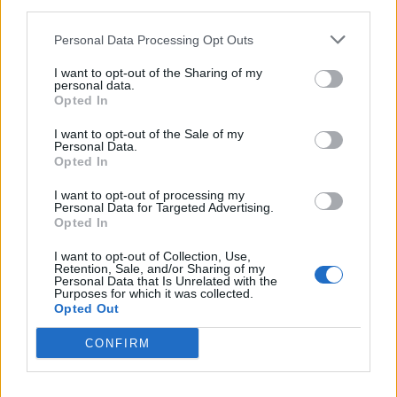
downstream participants.
Nicola, 22 – P.IVA: 01153210875 – Cciaa Catania n.
Personal Data Processing Opt Outs
This information may also be disclosed by us to third parties
01153210875 – Quotidiano di Sicilia usufruisce dei
on the IAB’s List of Downstream Participants that may further
contributi di cui al D.lgs n. 70/2017
I want to opt-out of the Sharing of my
disclose it to other third parties.
personal data.
Opted In
I want to opt-out of the Sale of my
Personal Data.
Chi Siamo
Opted In
Fondazione Etica e Valori Marilù Tregua
Fondatore Carlo Alberto Tregua
Lavora con noi
I want to opt-out of processing my
Personal Data for Targeted Advertising.
Gerenza
Opted In
I want to opt-out of Collection, Use,
Retention, Sale, and/or Sharing of my
Personal Data that Is Unrelated with the
Purposes for which it was collected.
Opted Out
Scarica l’app
CONFIRM
Privacy Policy
Preferenze Privacy