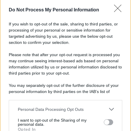
Do Not Process My Personal Information
Iscriviti alla nostra Newsletter
If you wish to opt-out of the sale, sharing to third parties, or
Iscriviti alla nostra newsletter per non perdere le ultime
processing of your personal or sensitive information for
novità
targeted advertising by us, please use the below opt-out
section to confirm your selection.
Iscriviti Ora
Please note that after your opt-out request is processed you
may continue seeing interest-based ads based on personal
information utilized by us or personal information disclosed to
third parties prior to your opt-out.
You may separately opt-out of the further disclosure of your
personal information by third parties on the IAB’s list of
© 2026 | Ediservice s.r.l. 95126 Catania – Via Principe
downstream participants.
Nicola, 22 – P.IVA: 01153210875 – Cciaa Catania n.
Personal Data Processing Opt Outs
This information may also be disclosed by us to third parties
01153210875 – Quotidiano di Sicilia usufruisce dei
on the IAB’s List of Downstream Participants that may further
contributi di cui al D.lgs n. 70/2017
I want to opt-out of the Sharing of my
disclose it to other third parties.
personal data.
Opted In