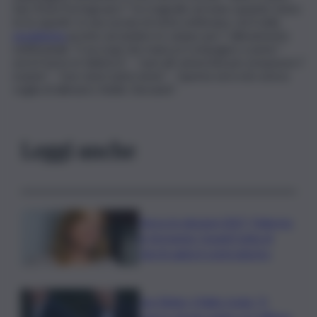
San Donà Portogruaro”:”Le tragedie arrivano quando meno
te le aspetti. In una serata di metà settimana, sei li nello
spogliatoio
pronto ad andare in campo per l’ allenamento
settimanale. Ti accorgi che manca il compagno e pensi ”
avrà il turno in fabbrica” , “sarà all’ università per preparare l’
esame” , “non starà tanto bene” , “questa sera non aveva
voglia di allenarsi. Addio Giovanni”.
Leggi anche
Verso le elezioni 2027, Palermo
in fermento: l’avanti tutta di
Varchi agita il centrodestra
Joe Biden, il figlio rivela: “Il
cancro di mio padre si è diffuso