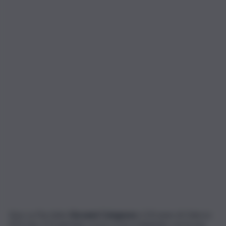
Non ce l’ha fatta
Giovanni Colognese
, il 20 enne di Oderzo
(TV) che, il 31 gennaio scorso si era schiantato con la sua