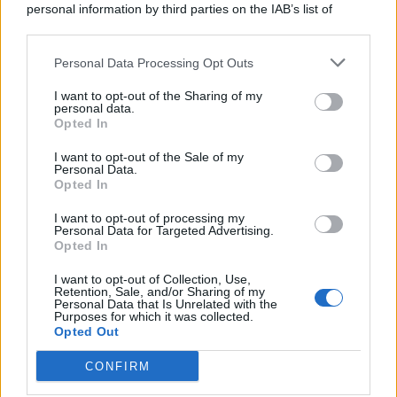
personal information by third parties on the IAB’s list of
© 2026 | Ediservice s.r.l. 95126 Catania – Via Principe
downstream participants.
Nicola, 22 – P.IVA: 01153210875 – Cciaa Catania n.
Personal Data Processing Opt Outs
This information may also be disclosed by us to third parties
01153210875 – Quotidiano di Sicilia usufruisce dei
on the IAB’s List of Downstream Participants that may further
contributi di cui al D.lgs n. 70/2017
I want to opt-out of the Sharing of my
disclose it to other third parties.
personal data.
Opted In
I want to opt-out of the Sale of my
Personal Data.
Chi Siamo
Opted In
Fondazione Etica e Valori Marilù Tregua
Fondatore Carlo Alberto Tregua
Lavora con noi
I want to opt-out of processing my
Personal Data for Targeted Advertising.
Gerenza
Opted In
I want to opt-out of Collection, Use,
Retention, Sale, and/or Sharing of my
Personal Data that Is Unrelated with the
Purposes for which it was collected.
Opted Out
Scarica l’app
CONFIRM
Privacy Policy
Preferenze Privacy