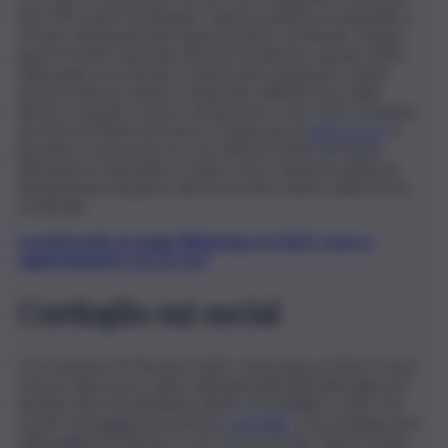
Fiat 500 contro un platano. Questa mattina, in ospedale a
Treviso, dichiarata purtroppo la morte cerebrale. Troppo
gravi le ferite riportate durante l’incidente, quando l’auto
sulla quale era a bordo è uscita fuori strada per motivi
ancora tutta da chiarire. A liberarlo dall’intreccio della
lamiere, tramite cesoie e divaricatori, sono stati i pompieri
accorsi da Motta di Livenza. Trasporato in
elisoccorso
, il
giovane è stato preso in cura dal personale del Suem,
entrando in ospedale in codice rosso. Questa mattina la
dichiarazione da parte del nosocomio veneto della morte
cerebrale.
Iscriviti gratis al canale WhatsApp di QdS.it, news e
aggiornamenti CLICCA QUI
Cordoglio sui social
La scomparsa di Giovani, molto conosciuto a Oderzo dove
viveva e giocava a calcio nelle giovanili dell’Opitergina, ha
lasciato una scia di infinito dolore tra familiari e amici. Sui
social i messaggi di straziente
cordoglio
. Con un lungo post
sulla pagina Facebook è così che lo ricorda “Tutto il calcio