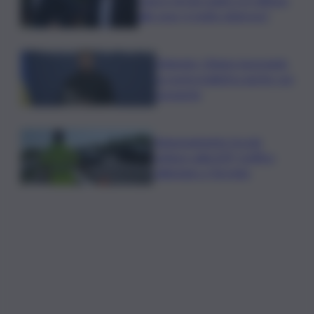
alle ossa, è molto doloroso”
Zelensky: Stiamo lavorando
su nostra balistica anche con
Leonardo
Tamponamento tra più
vetture sulla A29, traffico
rallentato a Torretta