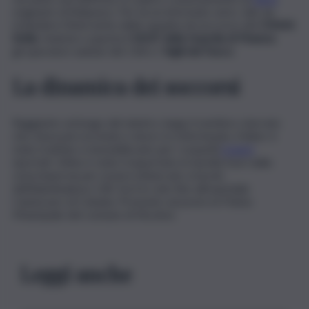
originario di Belpasso. Per lui un infortunio serio, tale da
richiedere l’intervento della squadra di soccorso del
CNSAS
Sicilia
. Insieme a questa il
SAGF della Guardia di Finanza
,
gli operatori sanitari del 118 e i
Vigili del Fuoco
.
La dinamica dei soccorsi
Raggiunto sul luogo del sinistro, lungo il sentiero sterrato
che stava percorrendo e dove si è infortunato, il biker è
stato trattato e immobilizzato per i sospetti
traumi
riportati. Infine è stato trasportato in barella fuori dalla
zona impervia per essere imbarcato a bordo
dell’eliambulanza 118. Da lì in volo fino all’ospedale
Cannizzaro di Catania. Presente sul posto la Polizia
Municipale del comune di Nicolosi.
Leggi anche