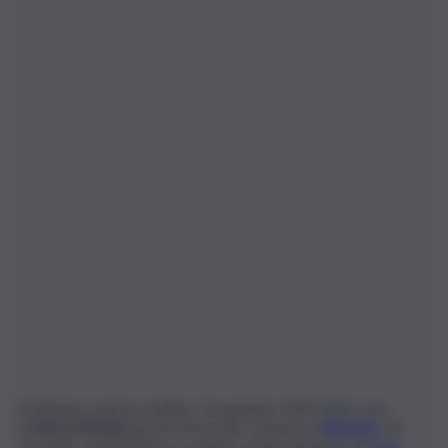
Incidente, questa mattina, 16 gennaio 2024 nella zona
di
Serra Pizzuta
nel territorio del comune di
Nicolosi
,
sul
versante sud dell’Etna. A cadere rovinosamente un
biker