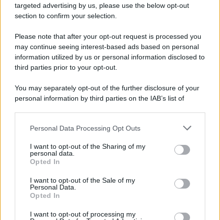
novità
targeted advertising by us, please use the below opt-out
section to confirm your selection.
Iscriviti Ora
Please note that after your opt-out request is processed you
may continue seeing interest-based ads based on personal
information utilized by us or personal information disclosed to
third parties prior to your opt-out.
You may separately opt-out of the further disclosure of your
personal information by third parties on the IAB’s list of
© 2026 | Ediservice s.r.l. 95126 Catania – Via Principe
downstream participants.
Nicola, 22 – P.IVA: 01153210875 – Cciaa Catania n.
Personal Data Processing Opt Outs
This information may also be disclosed by us to third parties
01153210875 – Quotidiano di Sicilia usufruisce dei
on the IAB’s List of Downstream Participants that may further
contributi di cui al D.lgs n. 70/2017
I want to opt-out of the Sharing of my
disclose it to other third parties.
personal data.
Opted In
I want to opt-out of the Sale of my
Personal Data.
Chi Siamo
Opted In
Fondazione Etica e Valori Marilù Tregua
Fondatore Carlo Alberto Tregua
Lavora con noi
I want to opt-out of processing my