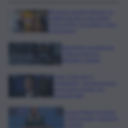
Rete idrica, incendi e dissesto, tra
fragilità naturale e mano umana.
Cocina al QdS: “Così agiamo contro
le emergenze”
Bitdefender: popolarità de
L’Odissea usata per
diffondere malware
Covid, ‘Conte-day’ in
commissione: “non sono un eroe
ma un uomo corretto, non
troverete nulla”
Guccini, Meloni: l’ho amato
e mi ha formato, continuerò
a cantarlo