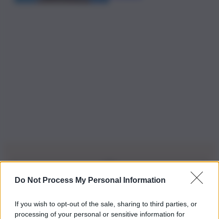
Do Not Process My Personal Information
Iscriviti alla nostra Newsletter
If you wish to opt-out of the sale, sharing to third parties, or
Iscriviti alla nostra newsletter per non perdere le ultime
processing of your personal or sensitive information for