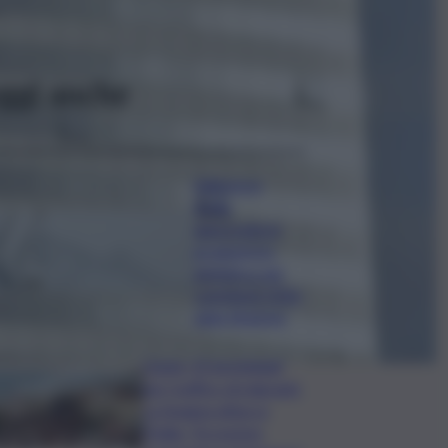
ggi anche
Editoria in
Sicilia,
approvata la
graduatoria
definitiva dei
contributi 2026
della Regione
Ceuta, 25 incriminati
per traffico di migranti.
La Spagna attacca
l’Italia: “Eccessivo