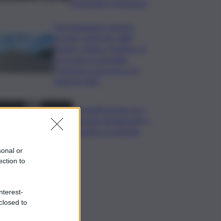
sospendere Schengen”
Parcheggiatore abusivo
prende a pietrate vigile
urbano, sindaco Trantino va
a trovarlo in ospedale:
“Vicinanza concreta a chi
tutela la città”
Giorgetti incassa ok a
clausola salvaguardia, il
massimo su energia
sonal or
ection to
nterest-
closed to