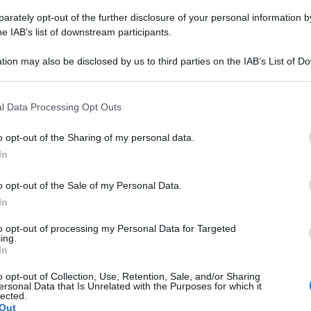
Bando Isi: oltre 25 milioni
rately opt-out of the further disclosure of your personal information by
di euro per la sicurezza
he IAB’s list of downstream participants.
delle imprese siciliane
tion may also be disclosed by us to third parties on the IAB’s List of 
13 Maggio 2026
 that may further disclose it to other third parties.
Rubriche
l Data Processing Opt Outs
Andamento degli infortuni
o opt-out of the Sharing of my personal data.
sul lavoro: i numeri dei
In
primi otto mesi dell’anno
o opt-out of the Sale of my Personal Data.
24 Ottobre 2025
In
to opt-out of processing my Personal Data for Targeted
Rubriche
ing.
In
Più sicurezza nel mondo della
scuola: le tutele Inail diventano
o opt-out of Collection, Use, Retention, Sale, and/or Sharing
ersonal Data that Is Unrelated with the Purposes for which it
permanenti
lected.
Out