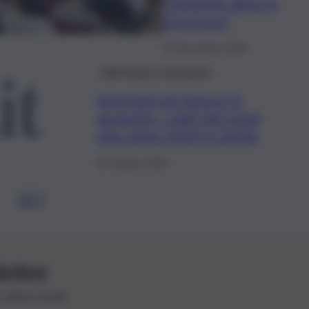
“Studenti attivi in
sicurezza”
15 Novembre 2024
Inail, lavoro e sicurezza
Infortuni sul lavoro in
aumento, i dati dei primi
otto mesi 2024 in Sicilia
26 Ottobre 2024
1
2
…
letter
le ultime novità