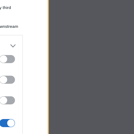
 third
Downstream