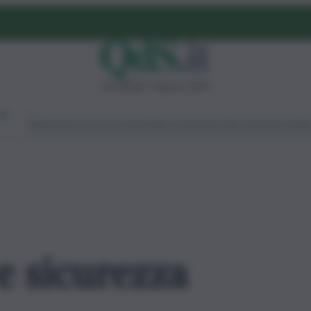
mercoledì 5 agosto 2026
Ambiente
Lavoro
Economia
Politica
Cultura
Dai Mercati
Podcast
Vid
 e sicurezza