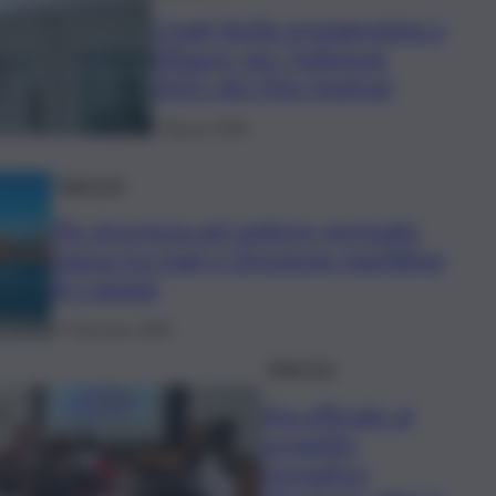
L’Inail Sicilia protagonista a
Milazzo per l’edizione
2025 del Film Festival
7 Marzo 2025
Rubriche
Più sicurezza nel settore portuale:
intesa tra Inail e Direzione marittima
di Catania
17 Gennaio 2025
Rubriche
Via ufficiale al
progetto
formativo