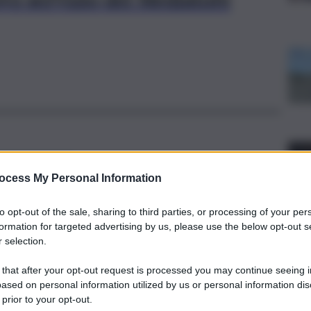
Inail, lavoro e sicurezza
ocess My Personal Information
Infortuni sul lavoro e malattie
professionali: l’andamento in
to opt-out of the sale, sharing to third parties, or processing of your per
Sicilia al 30 aprile del 2026
formation for targeted advertising by us, please use the below opt-out s
 selection.
19 Giugno 2026
 that after your opt-out request is processed you may continue seeing i
ased on personal information utilized by us or personal information dis
Inail, lavoro e sicurezza
 prior to your opt-out.