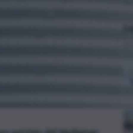
Le
uovo servizio del Mediatore