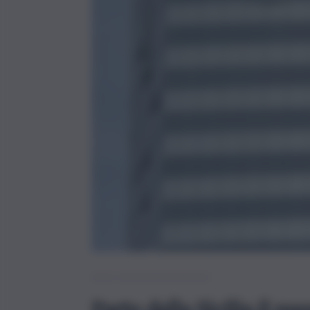
Inail, lavoro e sicurezza
Parte dalla Sicilia il n