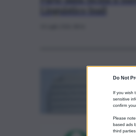
Linguistico Inail
14 Luglio 2026, 08:16
Do Not Pr
If you wish 
sensitive in
confirm your
Please note
based ads b
third parties