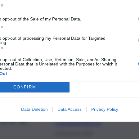
designer: con Veronica Zimbaro la Sicilia
In
nel cuore di Milano
o opt-out of the Sale of my Personal Data.
22 Dicembre 2023
In
QdS Tv
to opt-out of processing my Personal Data for Targeted
ing.
Con “Ai fiori non serve il
In
pettine” Ilaria Santambrogio
o opt-out of Collection, Use, Retention, Sale, and/or Sharing
affronta il tema dell’alopecia
ersonal Data that Is Unrelated with the Purposes for which it
lected.
Out
19 Dicembre 2023
CONFIRM
QdS Tv
Tra dipendenze e
Data Deletion
Data Access
Privacy Policy
rinascite, il racconto di
Carolina Bocca
14 Novembre 2023