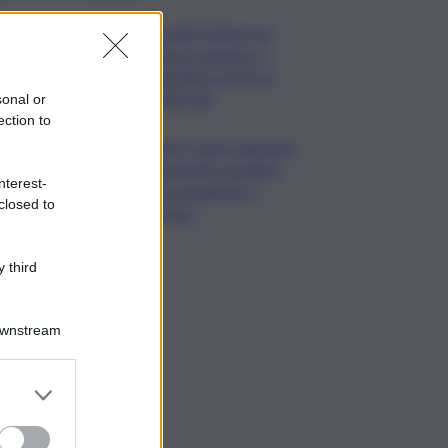
Da oggi Camere un
mese in vacanza, a
settembre sprint su
l.elettorale
sonal or
ection to
Covid, Conte: deposito
documento anonimo,
nterest-
già consegnato a
closed to
Procura
 third
Downstream