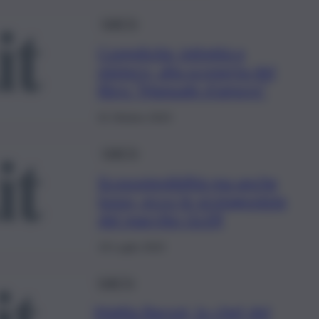
QdS Tv
Complicità, intimità e
mistero, alla scoperta del
libro “Manuale d’amore”
31 Ottobre 2023
QdS Tv
Ecosostenibilità ma anche
lusso, ecco le protagoniste
del marchio GLER
19 Luglio 2023
QdS Tv
Mattia Baroni, lo chef del