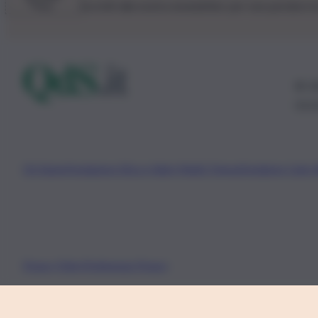
Iscriviti alla nostra newsletter per non perdere 
© 20
0115
Chi Siamo
Fondazione Etica e Valori Marilù Tregua
Fondatore Carlo 
Privacy Policy
Preferenze Privacy