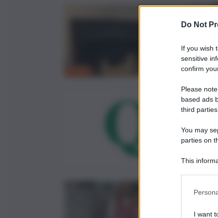
Do Not Pr
If you wish 
sensitive in
confirm your
Please note
based ads b
third parties
You may sepa
parties on t
This informa
Participants
Persona
I want t