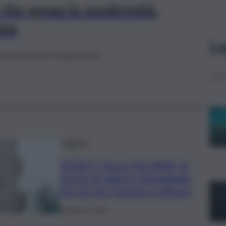
che sposa la modernità,
ane
Le
resiste da oltre cinquant’anni
QdS Tv
VIDEO | Gucci Art Wall, la
storia di Valerio Eliogabalo
Torrisi da Catania a Milano
26 Marzo 2024