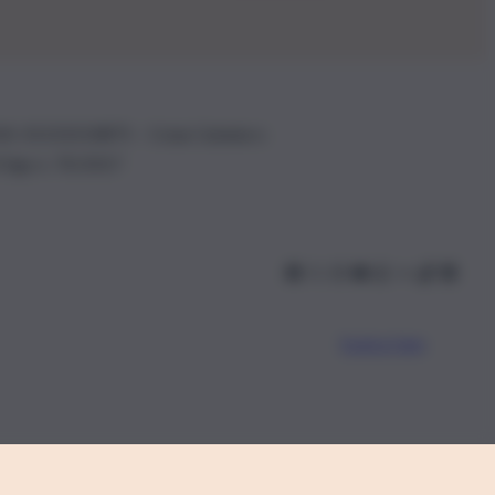
.IVA: 01153210875 – Cciaa Catania n.
 D.lgs n. 70/2017
Scarica l’app