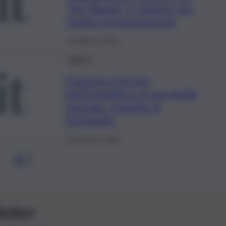
“No Waste” e l’amore per
l’antica fermentazione
2 Febbraio 2023
QdS Tv
Francesca Ferreri
Dell’Anguilla e la sua guida
speciale “Catania al
femminile”
12 Gennaio 2023
1
2
…
letter