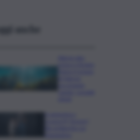
ggi anche
Allarme alga
tossica a Vergine
Maria: il Comune
di Palermo
raccomanda
cautela, i possibili
effetti
In anteprima a
Locarno79 “Armony”,
film di Albertini con
Mastandrea