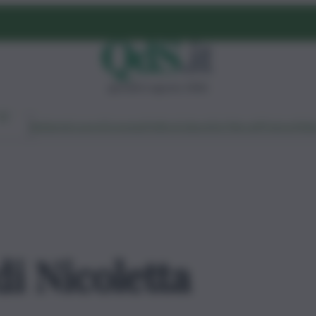
giovedì 6 agosto 2026
Ambiente
Lavoro
Economia
Politica
Cultura
Dai Mercati
Podcast
Vid
di Nicoletta