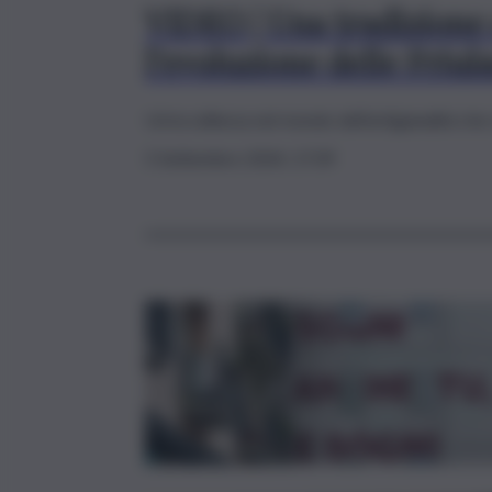
VIDEO | Una tradizione 
l’evoluzione delle Friul
Un‘eccellenza nel mondo dell’artigianalità che 
5 Settembre 2024, 17:39