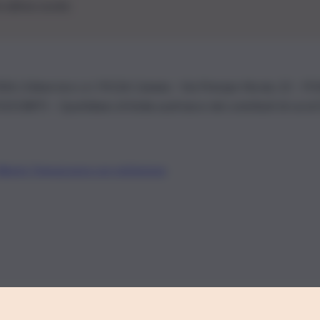
le ultime novità
26 | Ediservice s.r.l. 95126 Catania – Via Principe Nicola, 22 – P
3210875 – Quotidiano di Sicilia usufruisce dei contributi di cui al
Alberto Tregua
Lavora con noi
Gerenza