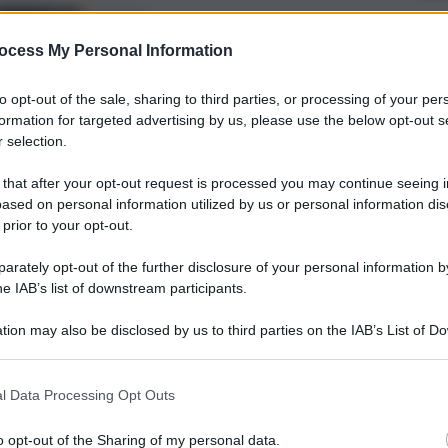
QdS Tv
ocess My Personal Information
“Acqua e donna”, il parallelismo
dell’artista Giuseppe La Spada:
to opt-out of the sale, sharing to third parties, or processing of your per
l’intervista al QdS
formation for targeted advertising by us, please use the below opt-out s
 selection.
20 Gennaio 2024
 that after your opt-out request is processed you may continue seeing i
QdS Tv
ased on personal information utilized by us or personal information dis
 prior to your opt-out.
Elena Barassi al QdS,
tutti i segreti del
rately opt-out of the further disclosure of your personal information by
he IAB’s list of downstream participants.
travel journalism
tion may also be disclosed by us to third parties on the IAB’s List of 
28 Dicembre 2023
 that may further disclose it to other third parties.
QdS Tv
l Data Processing Opt Outs
Dagli hotel alla carriera da interior
o opt-out of the Sharing of my personal data.