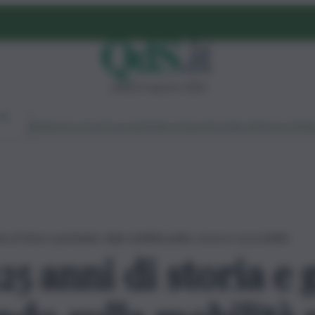
sabato 8 agosto 2026
Ambiente
Lavoro
Economia
Politica
Cultura
Dai Mercati
Podcast
Vid
a al futuro puntando sulla mobilità pulita, sicura e accessibile
25 anni di storia e 