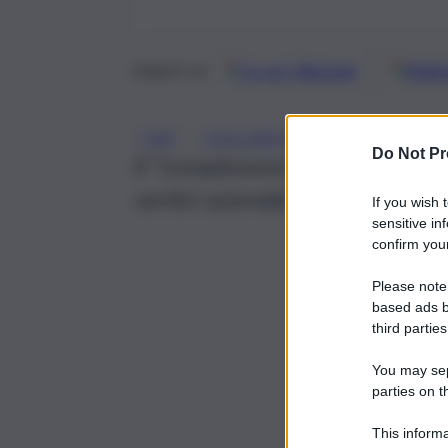
Google
Discover
Fonti 
Seguici su
, 
FIAT
STELLANTIS
Do Not Pr
Il “compleanno” è stato festegg
vertici aziendali e delle istituz
If you wish 
sensitive in
confirm your
Please note
based ads b
third parties
You may sepa
parties on t
This informa