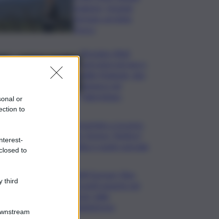
stagione, Grassini:
d’estate servitelo
fresco
Bruciano rifiuti
pericolosi nel parco
delle Madonie, due
denunce nel
Palermitano
sonal or
ection to
Presentato a Locarno
film Totorici “Ketticé”,
nterest-
Bellucci ospite speciale
closed to
Tuffi Europei, Elisa
 third
Cosetti argento nel
‘volo’ dalla
piattaforma
Downstream