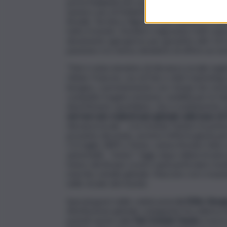
porta l’italianità nel cuore dei nostri clienti in
numero uno di Stellantis in termini di volume. 
Brasile, Turchia e Algeria. Il suo obiettivo è offr
tutto il mondo. Desidero ringraziare tutti col
duramente ogni giorno per garantire altri 125 an
passione e lo stesso desiderio di offrire un sorri
“Fiat è stata sinonimo di rilevanza sociale negli
Olivier Francois, ceo di Fiat e chief marketing 
bisogno, coerentemente con i tempi che vivono. 
compatte frugali e inclusive, mobilità per le fam
divertimento quotidiano, che è esattamente ciò
nel mercato mainstream globale sulla base di 3
rilevanza locale – e la Grande Panda è la prima
prossimo decennio, avremo l’offerta giusta per o
L’11 luglio 1899 a Torino, veniva firmato l’atto
automobili – Torino”. Oggi, dopo milioni di aut
futuro del Brand, ovvero quel particolare modo
marchio a livello globale. Nascono così creazio
nelle strade del mondo.
Special guest delle celebrazioni
la 500e Giorg
distribuzione globale coniugando l’eccellenza de
puntati anche sulla
Fiat Grande Panda
, il nuo