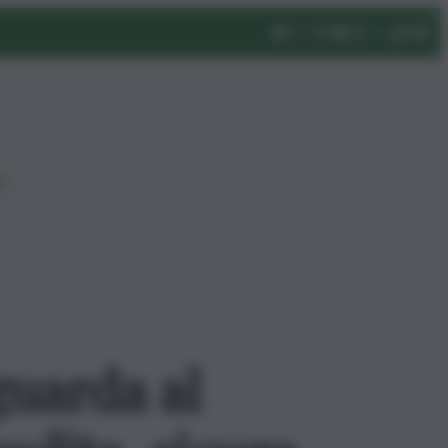
eo
guarda al