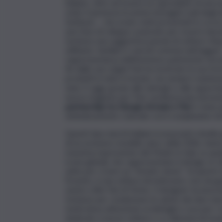
italiano, oltre ad essere la capostipite di una
state trasmesse le prime immagini reali degli a
fastback – che erano stati presentati lo scors
una fase di sviluppo avanzato per essere lancia
torinese una suggestiva parata di vetture d’epoc
utilitarie, familiari e veicoli commerciali legge
rappresentanza dell’immenso patrimonio tecnol
fin dalle sue origini Fiat ha mostrato la sua fo
prodotti in tutto il mondo, ma sempre mante
nata. E oggi, grazie alle sinergie e alle oppo
nuova stagione per Fiat caratterizzata da inclusi
partnership tra Giorgio Armani e Fiat
è stata a
simbolicamente coincide con il compleanno di
Questi due marchi italiani riconosciuti a livell
di un esclusivo modello unico della 500e, hann
massima espressione del Made in Italy su quat
icone globali, che rappresentano il design, lo stil
unite per creare un “instant classic” di quest
l’evento, è una vettura da indossare, non da gu
xentro stile Fiat di Torino. Il designer ha lavo
torinese per condensare le anime dei due march
meticolosa attenzione ai dettagli e cura per i m
dedicate a nuove vetture o a collezioni di mod