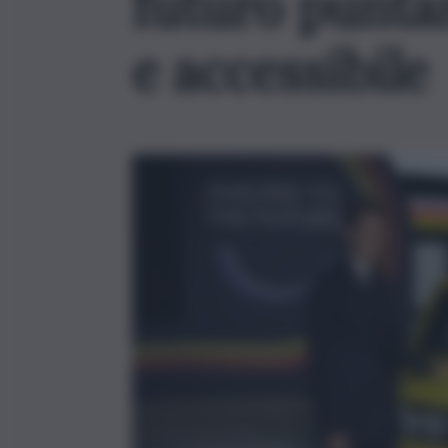
futuro puntan
e accessibile