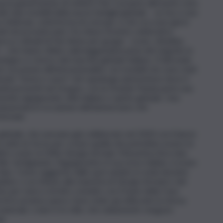
 nuova generazione di vetture Fiat. E proprio all’evento sono
ltri due modelli della nuova famiglia globale – un Suv e una
o febbraio, sottoforma di concept, e che ora sono già in
ti nei prossimi anni. Ha chiuso l’evento celebrativo
a e attuali di Fiat divise per gruppi – icone, cittadine,
ri – che hanno sfilato sulla leggendaria pista del Lingotto in
ogico e storico del marchio globale italiano. D’altronde
rte vocazione all’internazionalità, con modelli che sono stati
nendo “testa e cuore” nel capoluogo piemontese dove è
rtunità presenti nel Gruppo, con la Grande Panda parte una
vità, ingegnosità, stile italiano e spirito globale. Una
nnunciata in occasione dell’anniversario che
 Armani.
o globale, che avevano già collaborato nel 2020 con il lancio
o unito le forze per creare quella che potrebbe essere la
tro ruote: la 500e Giorgio Armani. Mai prima d’ora due
e, l’artigianato, l’ingegnosità e il successo italiani, si erano
o tipo. Come suggerito dallo spot andato in onda durante
idare, e un tributo alla maestria di Giorgio Armani e del
rato per mesi a stretto contatto con il team della Casa
i in un’unica opera. Sono state qui utilizzate la stessa
ateriali, i colori e lo stile, che solitamente vengono
a.