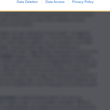
 tutto il mondo. Per il terzo anno consecutivo, è il marchio
Data Deletion
Data Access
Privacy Policy
È leader nei quattro mercati domestici nel mondo: Italia,
ire una mobilità pulita, sicura ed accessibile ai cittadini di
oro che hanno a cuore Fiat da generazioni e che lavorano
ni ricchi di storia. Il team Fiat condivide la stessa
so ai nostri clienti”.
 ultimi 125 anni, offrendo ai nostri clienti – ha aggiunto
officer globale di Stellantis – ciò di cui hanno realmente
I nostri clienti vogliono city car iconiche e accessibili,
iglie, veicoli commerciali e, infine, Abarth per il
 che Fiat offre. Oggi abbiamo annunciato il ritorno di Fiat
 pilastri
: design e sviluppo italiani, piattaforme globali e
 vettura della nostra nuova famiglia globale. Pertanto, nel
gni cliente. Perchè per noi il Cliente è al centro di tutto”.
 costitutivo della “Società anonima fabbrica italiana di
o prodotte, esiste un fil rouge che lega passato, presente e
 di concepire l’auto che tuttora è un tratto distintivo del
ni che semplificano la vita di ogni giorno e portano la gioia
io Armani
, la raffinata limited edition che avrà una
l “Made in Italy” con la mobilità sostenibile. Riflettori
vo modello globale che inaugura una nuova era del marchio