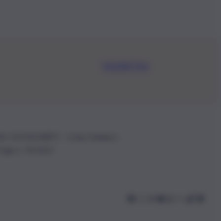
Iscriviti Ora
.IVA: 01153210875 – Cciaa Catania n.
 D.lgs n. 70/2017