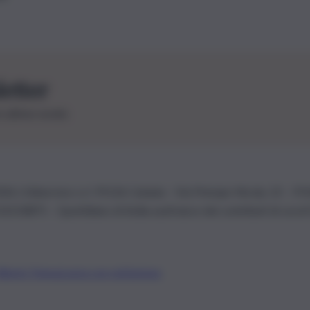
letter
le ultime novità
26 | Ediservice s.r.l. 95126 Catania – Via Principe Nicola, 22 – P
3210875 – Quotidiano di Sicilia usufruisce dei contributi di cui al
Alberto Tregua
Lavora con noi
Gerenza