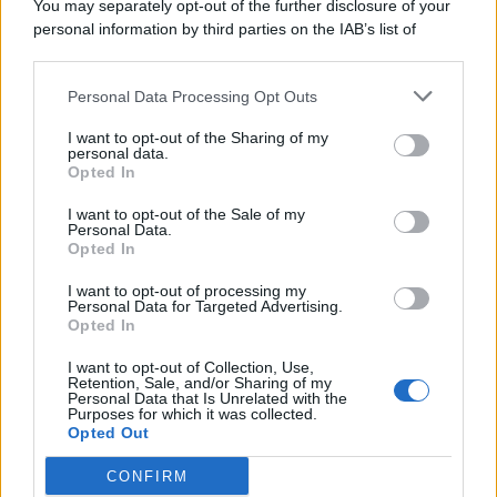
You may separately opt-out of the further disclosure of your
personal information by third parties on the IAB’s list of
© 2026 | Ediservice s.r.l. 95126 Catania – Via Principe
downstream participants.
Nicola, 22 – P.IVA: 01153210875 – Cciaa Catania n.
Personal Data Processing Opt Outs
This information may also be disclosed by us to third parties
01153210875 – Quotidiano di Sicilia usufruisce dei
on the IAB’s List of Downstream Participants that may further
contributi di cui al D.lgs n. 70/2017
I want to opt-out of the Sharing of my
disclose it to other third parties.
personal data.
Opted In
I want to opt-out of the Sale of my
Personal Data.
Chi Siamo
Opted In
Fondazione Etica e Valori Marilù Tregua
Fondatore Carlo Alberto Tregua
Lavora con noi
I want to opt-out of processing my
Personal Data for Targeted Advertising.
Gerenza
Opted In
I want to opt-out of Collection, Use,
Retention, Sale, and/or Sharing of my
Personal Data that Is Unrelated with the
Purposes for which it was collected.
Opted Out
Scarica l’app
CONFIRM