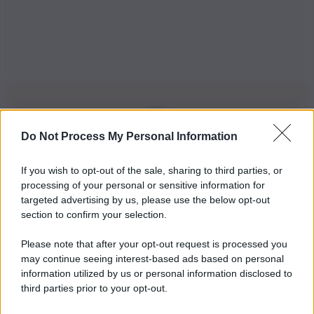
Do Not Process My Personal Information
Iscriviti alla nostra Newsletter
If you wish to opt-out of the sale, sharing to third parties, or
Iscriviti alla nostra newsletter per non perdere le ultime
processing of your personal or sensitive information for
novità
targeted advertising by us, please use the below opt-out
section to confirm your selection.
Iscriviti Ora
Please note that after your opt-out request is processed you
may continue seeing interest-based ads based on personal
information utilized by us or personal information disclosed to
third parties prior to your opt-out.