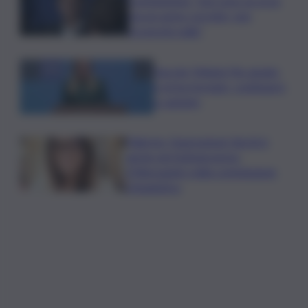
commissione: “non sono un eroe
ma un uomo corretto, non
troverete nulla”
Guccini, Meloni: l’ho amato
e mi ha formato, continuerò
a cantarlo
Palermo, l’operazione Varchi è
anche nel Sottogoverno:
D’Alessandro nella commissione
Urbanistica