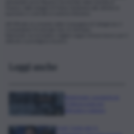
demandati ad un Reparto territoriale della Guardia di
Finanza, dalle indagini di Polizia Giudiziaria alle attività di
ispezione e controllo in materia tributaria.
All’Ufficiale al comando della Compagnia di Caltagirone, il
Comandante Provinciale Gen. B. Antonino
Raimondo, ha formulato i migliori auguri di buon lavoro per il
delicato e prestigioso incarico
Leggi anche
Bitdefender: popolarità de
L’Odissea usata per
diffondere malware
Covid, ‘Conte-day’ in