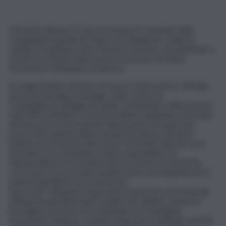
Il Tenente Alessia Di Caro ha assunto il comando della
Compagnia Guardia di Finanza di Caltagirone, dando il
cambio al Capitano Carlo Fonzone Caccese, ora destinato a
ricoprire un importante incarico al Nucleo di Polizia
Economico Finanziario di Venezia.
Di origini laziali, il Tenente Di Caro è stata il primo Ufficiale
donna ad insediarsi, nel luglio 2020, presso la
Compagnia di Caltagirone quale Comandante della Sezione
Operativa Volante e Servizi di Polizia Giudiziaria, al termine
del percorso di formazione della durata di cinque anni
presso l’Accademia della Guardia di Finanza, massimo
istituto di formazione del Corpo. Al termine del percorso
formativo ha conseguito la laurea specialistica in
Giurisprudenza e recentemente in Scienze Economiche,
con un percorso di studi caratterizzato da insegnamenti in
materie giuridiche ed economiche.
Dopo aver sviluppato importanti esperienze professionali,
ottenendo già importanti risultati nel calatino, assume il
prestigioso incarico di Comandante di Compagnia,
rivestendo il delicato compito di gestire i molteplici aspetti