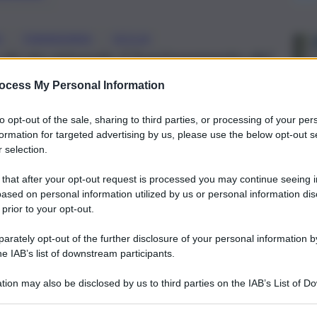
, 
, 
A
FINANZIARIA
SICILIA
chi sta minando il funzionamento del
ocess My Personal Information
to opt-out of the sale, sharing to third parties, or processing of your per
formation for targeted advertising by us, please use the below opt-out s
 selection.
 that after your opt-out request is processed you may continue seeing i
ased on personal information utilized by us or personal information dis
 prior to your opt-out.
rately opt-out of the further disclosure of your personal information by
he IAB’s list of downstream participants.
tion may also be disclosed by us to third parties on the IAB’s List of 
 that may further disclose it to other third parties.