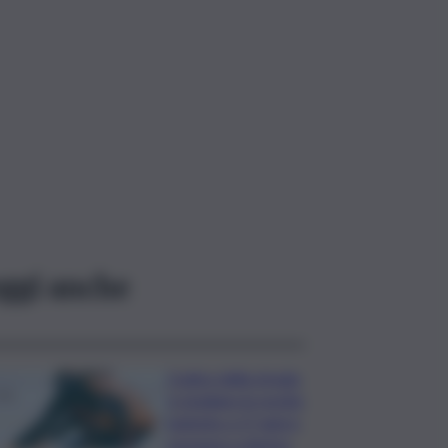
ggi anche
Codice della strada,
si studiano le novità:
patente a 17 anni e
sorpasso a destra