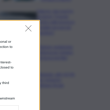
Palermo, due morti in
sei giorni: “Il tavolo
tecnico sulla sicurezza
stradale non può più
aspettare”
sonal or
I Barisei: vendemmia
ection to
notturna per tutelare
chi lavora nei filari
nterest-
closed to
Nintendo, utili +53,5%
nel I trimestre
 third
dell’anno fiscale
Downstream