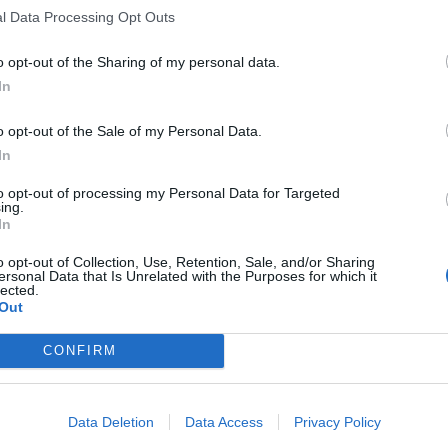
l Data Processing Opt Outs
atori. Noi restiamo fedeli agli impegni assunti. Siamo in tre,
rd mantengono gli
impegni
presi e continuano a comportarsi
o opt-out of the Sharing of my personal data.
olo impone. Questa sera abbiamo assistito a una situazione
tro prezzolati. Mi dispiace dirlo, ma è la verità.
In
mancati numeri importanti all’interno della stessa
atori. Questo non è un segnale di crisi politica, ma di
o opt-out of the Sale of my Personal Data.
i si accorge di avere potere contrattuale“. E’ quanto
In
De Luca.
to opt-out of processing my Personal Data for Targeted
sono impazzite”
ing.
In
o opt-out of Collection, Use, Retention, Sale, and/or Sharing
ce con statura e responsabilità e chi invece ne abusa. Il
ersonal Data that Is Unrelated with the Purposes for which it
zzite, causando un blocco che non è più
lected.
eciso, è una scelta che non abbiamo condiviso. Lo avevamo
Out
ca
rivolgendosi alla. Presidenza dell’Assemblea, eravamo
ca, perché avevamo già colto i segnali di crepe all’interno
CONFIRM
esa dei lavori si ripresentino le stesse dinamiche di ricatto,
.
ità a chi sta minando il
Data Deletion
Data Access
Privacy Policy