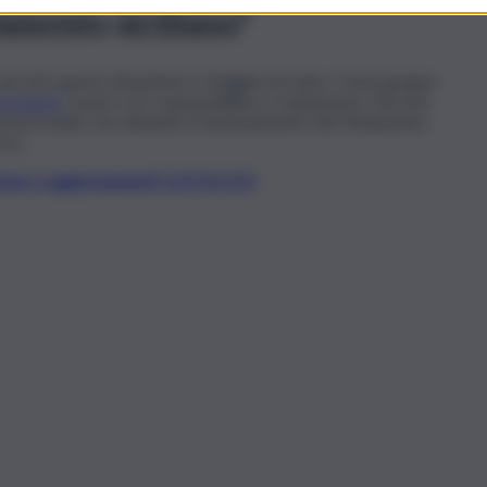
amento siciliano”
, perché questa situazione è sfuggita di mano. Come gruppo
oseguire
i lavori con responsabilità e trasparenza. Ma non
i prezzolati, sta minando il funzionamento del Parlamento
uca.
t, news e aggiornamenti CLICCA QUI