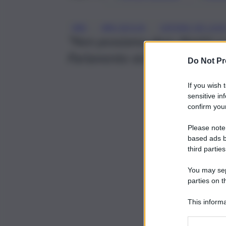
, 
, 
ARS
ARS SICILIA
CATENO DE LUC
“Non possiamo dare dignità a 
Parlamento siciliano”
Do Not Pr
If you wish 
sensitive in
confirm your
Please note
based ads b
third parties
You may sepa
parties on t
This informa
Participants