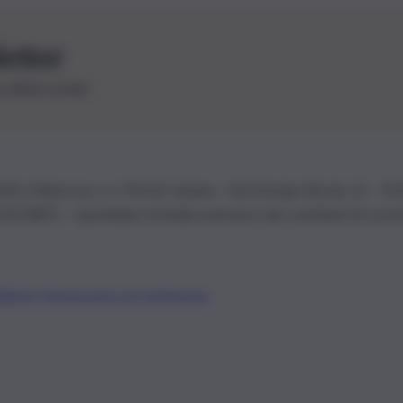
letter
le ultime novità
26 | Ediservice s.r.l. 95126 Catania – Via Principe Nicola, 22 – P
3210875 – Quotidiano di Sicilia usufruisce dei contributi di cui al
Alberto Tregua
Lavora con noi
Gerenza