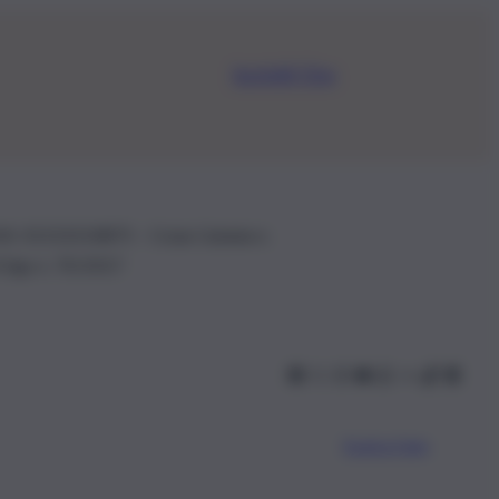
Iscriviti Ora
.IVA: 01153210875 – Cciaa Catania n.
 D.lgs n. 70/2017
Scarica l’app