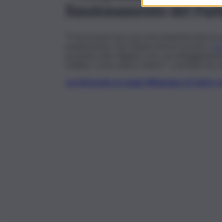
funzionamento del Parl
“È necessario fare una seria disamina interna
parlamentare, Sud Chiama Nord è pronto a
pr
possiamo dare dignità a chi, con atteggiament
siciliano. Come andrà a finire?“, conclude De L
Iscriviti gratis al canale WhatsApp di QdS.i