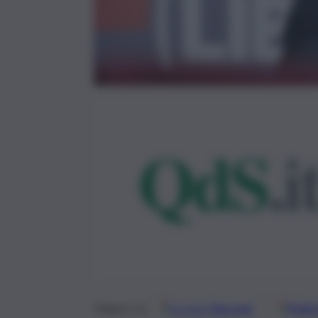
Google
Discover
Fonti 
Seguici su