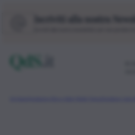
Iscriviti alla nostra News
Iscriviti alla nostra newsletter per non perdere 
© 20
0115
Chi Siamo
Fondazione Etica e Valori Marilù Tregua
Fondatore Carlo 