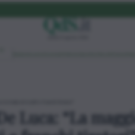
sabato 8 agosto 2026
Ambiente
Lavoro
Economia
Politica
Cultura
Dai Mercati
Podcast
Vid
in balia di ricatti e franchi tiratori”
 De Luca: “La maggi