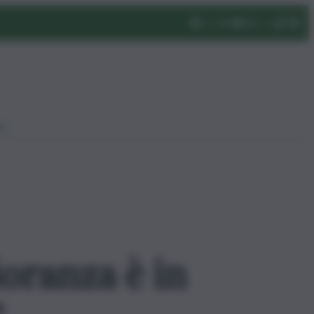
eo
oranza è in