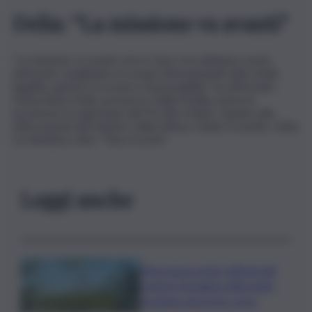
Delia: “La missione va avanti”
“La missione va avanti verso Gaza, non abbiamo avuto
defezioni, navighiamo in acque internazionali nella totale
legalità, questa è la nostra responsabilità” ha affermato
Maria Elena Delia, portavoce della Flotilla, prima di
incontrare la segretaria del Pd, Elly Schlein. Quanto alle
affermazioni del ministro della Difesa, Guido Crosetto, Delia
si è limitata a dire: “Non ricordo”.
Leggi anche
Etna senza sosta: attività dal
cratere Voragine nella notte,
eruzione ancora in corso