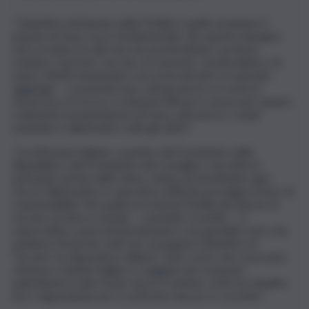
“L’obiettivo dichiarato della Flotilla è quello di aiutare il
popolo di Gaza, ma è fondamentale che questo impegno
non si traduca in atti che non porterebbero ad alcun
risultato concreto, ma che, al contrario, rischierebbero di
avere effetti drammatici con rischi elevati e irrazionali –
aggiunge -. La priorità mia e del governo è e resta la
sicurezza e il ricorso a soluzioni efficaci e sicure per aiutare
realmente la popolazione di Gaza, attraverso i canali
umanitari e diplomatici, tutti già attivi”.
“Le istituzioni italiane, a partire dal Presidente della
Repubblica, dal Presidente del Consiglio e da tutte le
principali cariche dello Stato, stanno profondendo ogni
sforzo diplomatico e operativo affinché prevalga il senso di
responsabilità. Ma qualora la Sumud Flotilla decidesse di
forzare un blocco navale – conclude Crosetto – si
esporrebbe a pericoli elevatissimi e non gestibili, visto che
parliamo di barche civili che si pongono l’obiettivo di
‘forzare’ un dispositivo militare. Sono certo che si possano
ottenere risultati migliori e maggiori per il popolo
palestinese in altri modi, mezzi e sistemi, come ho ribadito
loro, ringraziando per il confronto sincero e corretto”.