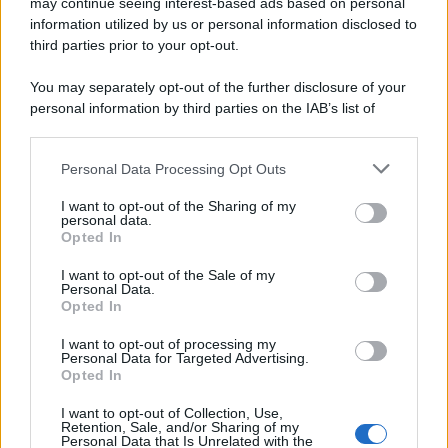
may continue seeing interest-based ads based on personal
information utilized by us or personal information disclosed to
third parties prior to your opt-out.
You may separately opt-out of the further disclosure of your
personal information by third parties on the IAB’s list of
© 2026 | Ediservice s.r.l. 95126 Catania – Via Principe
downstream participants.
Nicola, 22 – P.IVA: 01153210875 – Cciaa Catania n.
Personal Data Processing Opt Outs
This information may also be disclosed by us to third parties
01153210875 – Quotidiano di Sicilia usufruisce dei
on the IAB’s List of Downstream Participants that may further
contributi di cui al D.lgs n. 70/2017
I want to opt-out of the Sharing of my
disclose it to other third parties.
personal data.
Opted In
I want to opt-out of the Sale of my
Personal Data.
Chi Siamo
Opted In
Fondazione Etica e Valori Marilù Tregua
Fondatore Carlo Alberto Tregua
Lavora con noi
I want to opt-out of processing my
Personal Data for Targeted Advertising.
Gerenza
Opted In
I want to opt-out of Collection, Use,
Retention, Sale, and/or Sharing of my
Personal Data that Is Unrelated with the