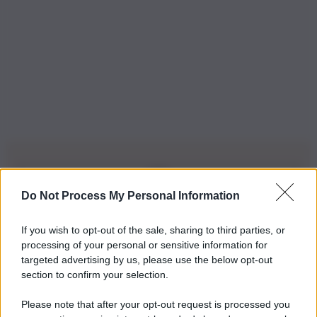
Do Not Process My Personal Information
Iscriviti alla nostra Newsletter
If you wish to opt-out of the sale, sharing to third parties, or
Iscriviti alla nostra newsletter per non perdere le ultime
processing of your personal or sensitive information for
novità
targeted advertising by us, please use the below opt-out
section to confirm your selection.
Iscriviti Ora
Please note that after your opt-out request is processed you