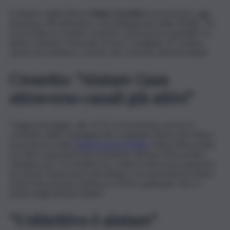
Il ministro della Difesa
Guido Crosetto
ha incontrato oggi,
domenica 28 settembre, una delegazione della Flotilla. “Se
forza il blocco navale si espone a pericoli non gestibili” ha
detto il ministro riferendo di aver consigliato di “evitare
azioni che mettano a rischio vite, in primis attivisti italiani”.
Crosetto: “Aiutare Gaza
attraverso canali già attivi”
“Oggi pomeriggio, alle 15.15, ho incontrato, presso il
comando della compagnia dei carabinieri Roma-San Pietro,
la portavoce della
Global Sumud Flotilla
, Maria Elena Delia,
e le altre esponenti del movimento Simona Moscarelli e
Giorgina Levi. Ho ribadito loro tutte le mie preoccupazioni,
ma anche l’importanza del dialogo e la necessità di evitare
azioni che possano mettere a rischio qualunque vita, in
primis degli attivisti italiani”.
“L’obiettivo è aiutare”