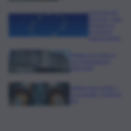
L’oroscopo del
weekend, i segni
fortunati e le
previsioni di
sabato 8 agosto
Policlinico di Catania, in
gara l’adeguamento
antincendio
Collettore Aci Castello, il
nuovo appello: “Si sblocchi
l’iter”