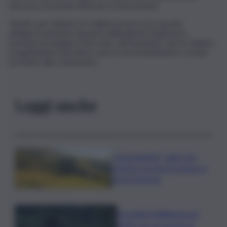
Siracusa, il torrente Risicone a Francofonte.
Gli altri, per ulteriori 47 milioni di euro circa, grazie
all’apprezzamento da parte della giunta di governo,
possono proseguire il loro iter, dal momento che le relative
progettazioni esecutive sono in via di definizione e ormai
prossime alla conclusione.
Leggi anche
”DoloViniMiti”: dall’1 al 4
ottobre tra Val di Cembra e
Val di Fiemme
Mondiali di Wakeboard
2026: tre ori azzurri al