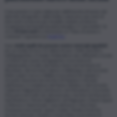
Il documento è stato elaborato dall’Autorità di bacino del
distretto idrografico della Sicilia e annovera una serie di
interventi ormai non più rinviabili, risultato di diverse
ricognizioni territoriali di polizia idraulica. Il “pacchetto” di
circa
40 interventi
fa riferimento al “Piano di azione e
coesione” e graverà sui
fondi Poc
.
Sono
dodici quelli che possono essere messi già appaltati
,
per un totale di circa 12 milioni di euro. Nello specifico,
nell’Agrigentino, il Canale Mollarella (e due affluenti) a Licata
e il fiume San Leone ad Agrigento; in provincia di
Caltanissetta, il tratto del fiume Imera nel territorio di
Resuttano, del torrente Salacio a Vallelunga e del torrente
Belice piano Cucca a Villalba; in provincia di Catania, il
torrente Saracena nei territori di Maniace e Bronte;
nell’Ennese, il complesso del fiume Dittaino e del torrente
Calderari Valguarnera ad Assoro; nel Messinese, il torrente
Mazzarrà nei tratti che attraversano i territori di Mazzarrà
Sant’Andrea e Terme Vigliatore; nel Ragusano, il fiume Ippari
a Vittoria e i fiumi Acate, Cava del bosco, Para Para,
Donnaona Gucciardo, Ippari, Irminio, Modica Scicli nei
territori di Acate, Modica e Scicli; infine, in provincia di