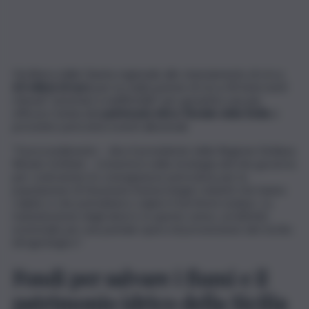
Via libera dalla Giunta regionale allo stanziamento di circa
60 milioni di euro
per la realizzazione di circa 40 interventi
ritenuti “prioritari e indifferibili” per garantire una più
efficace tutela del
patrimonio idrico fluviale della Sicilia
e
prevenire pericolosi eventi alluvionali.
“Il provvedimento – dice il presidente della Regione Siciliana
Renato Schifani – si inserisce nella strategia del mio governo
per contrastare le conseguenze pericolose per la
popolazione di fenomeni meteorologici violenti che hanno
colpito e che potrebbero colpire il territorio isolano. La
manutenzione degli alvei è, in questo senso, un’attività
essenziale per una puntale opera di prevenzione del rischio
idrogeologico”.
Fondi per salvare i fiumi e il
patrimonio idrico della Sicilia