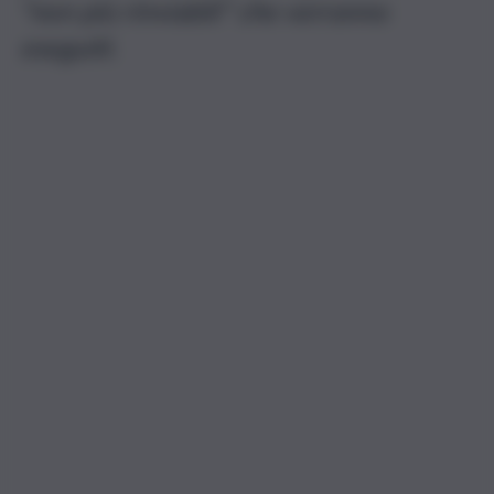
“non più rinviabili” che verranno
eseguiti.