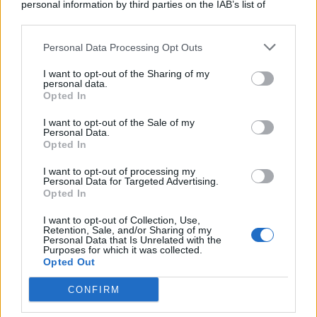
personal information by third parties on the IAB’s list of
© 2026 | Ediservice s.r.l. 95126 Catania – Via Principe
downstream participants.
Nicola, 22 – P.IVA: 01153210875 – Cciaa Catania n.
Personal Data Processing Opt Outs
This information may also be disclosed by us to third parties
01153210875 – Quotidiano di Sicilia usufruisce dei
on the IAB’s List of Downstream Participants that may further
contributi di cui al D.lgs n. 70/2017
I want to opt-out of the Sharing of my
disclose it to other third parties.
personal data.
Opted In
I want to opt-out of the Sale of my
Personal Data.
Chi Siamo
Opted In
Fondazione Etica e Valori Marilù Tregua
Fondatore Carlo Alberto Tregua
Lavora con noi
I want to opt-out of processing my
Personal Data for Targeted Advertising.
Gerenza
Opted In
I want to opt-out of Collection, Use,
Retention, Sale, and/or Sharing of my
Personal Data that Is Unrelated with the
Purposes for which it was collected.
Opted Out
Scarica l’app
CONFIRM
Privacy Policy
Preferenze Privacy