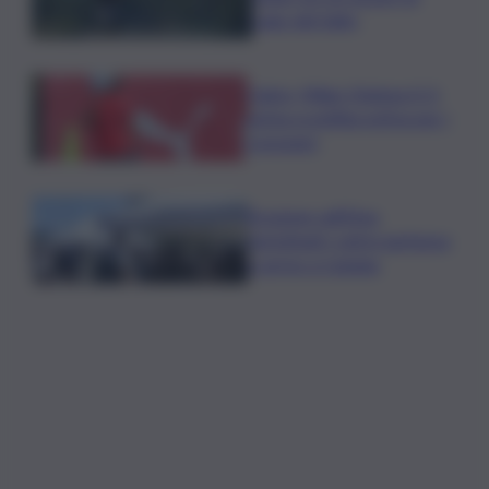
Lago del Salto
Calcio, Milan-Chelsea 0-3,
prima sconfitta estiva per i
rossoneri
Eruzione sull’Etna,
ripristinati i voli in partenza
e arrivo a Catania