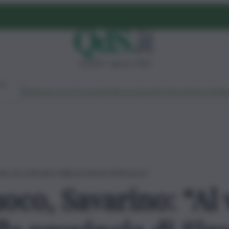
venerdì 7 agosto 2026
Ambiente
Lavoro
Economia
Politica
Cultura
Dai Mercati
Podcast
Vid
fase di contrasto nella provincia di Siracusa”
oco, Savarino: “Al v