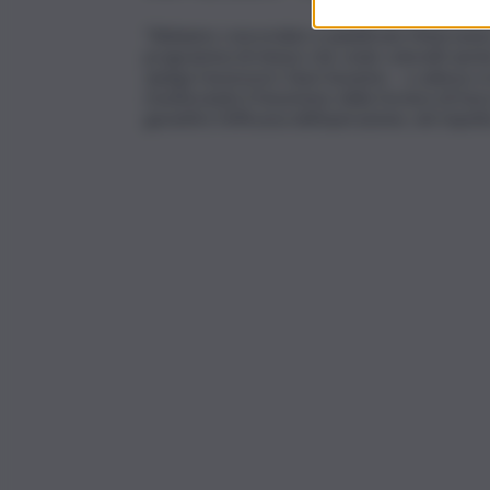
“Abbiamo concordato e pianificato l’intervento
programma di misure che vede coinvolti anche l’u
spiega l’assessore Giusi Savarino – e adesso si
monitorando il fenomeno della formica di fuoco
garantire l’efficacia dell’operazione, nel rispe