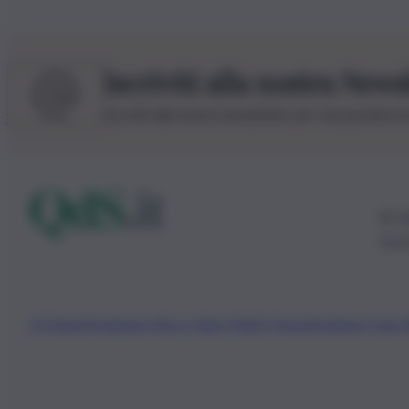
Iscriviti alla nostra News
Iscriviti alla nostra newsletter per non perdere 
© 20
0115
Chi Siamo
Fondazione Etica e Valori Marilù Tregua
Fondatore Carlo 