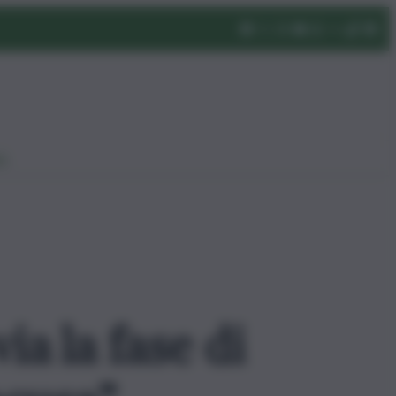
eo
ia la fase di