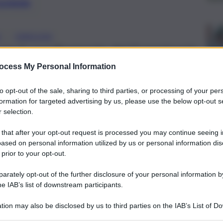
preferite
, 
O
SIRACUSA
 con il coordinamento del Commissario
“Formica di fuoco”, Luca Ferlito
ocess My Personal Information
to opt-out of the sale, sharing to third parties, or processing of your per
formation for targeted advertising by us, please use the below opt-out s
 selection.
 that after your opt-out request is processed you may continue seeing i
ased on personal information utilized by us or personal information dis
 prior to your opt-out.
rately opt-out of the further disclosure of your personal information by
he IAB’s list of downstream participants.
tion may also be disclosed by us to third parties on the IAB’s List of 
 that may further disclose it to other third parties.