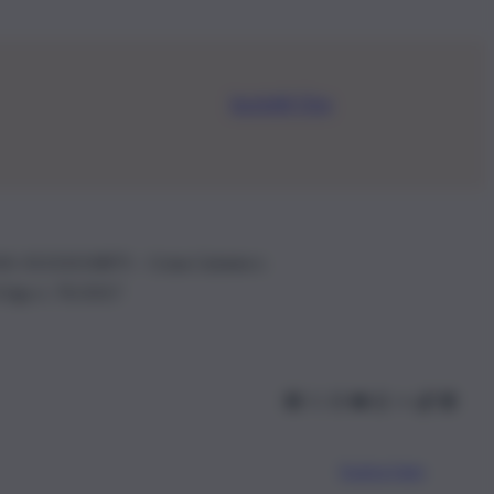
Iscriviti Ora
.IVA: 01153210875 – Cciaa Catania n.
 D.lgs n. 70/2017
Scarica l’app