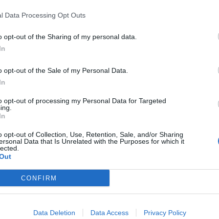
l Data Processing Opt Outs
 della “formica di fuoco” nella provincia di Siracusa.
iente ha iniziato, infatti, a distribuire il biocida “Advion
o opt-out of the Sharing of my personal data.
erarsi dell’insetto scientificamente chiamato “Solenopsis
In
t, news e aggiornamenti CLICCA QUI
o opt-out of the Sale of my Personal Data.
In
to opt-out of processing my Personal Data for Targeted
ing.
In
lute per fronteggiare questa emergenza, vanta un profilo
e ideale per affrontare efficacemente l’infestazione in
o opt-out of Collection, Use, Retention, Sale, and/or Sharing
trattamenti
proseguiranno in tutte le aree dove sarà
ersonal Data that Is Unrelated with the Purposes for which it
on il duplice obiettivo di contenerne la diffusione
lected.
 completa di questa specie invasiva nel lungo termine.
Out
mento del Commissario straordinario per l’emergenza
CONFIRM
ificato l’intervento”
Data Deletion
Data Access
Privacy Policy