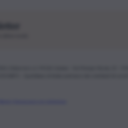
letter
le ultime novità
26 | Ediservice s.r.l. 95126 Catania – Via Principe Nicola, 22 – P
3210875 – Quotidiano di Sicilia usufruisce dei contributi di cui al
Alberto Tregua
Lavora con noi
Gerenza