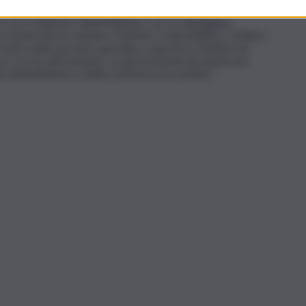
 con il ministero dell’Ambiente, con un dettagliato
niversità di Catania e l’istituto zooprofilattico siciliano –
 entra nella sua fase operativa. Il governo Schifani sta
 e lo sta affrontando con gli strumenti più idonei per
tto dell’ambiente e dell’ecosistema circostante”.