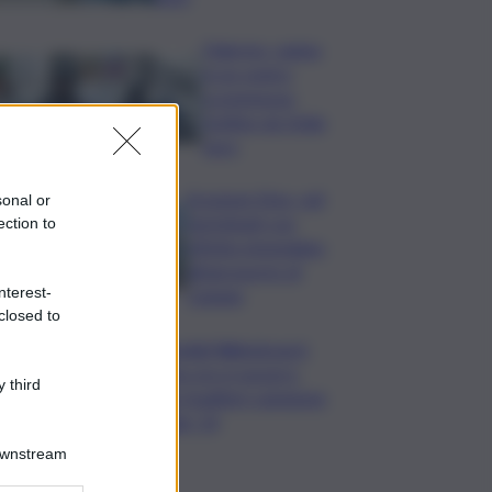
Palermo, rapina
in un centro
scommesse:
bottino da 5mila
euro
Eruzione Etna, voli
sonal or
ripristinati con
ection to
effetto immediato
all’aeroporto di
nterest-
Catania
closed to
Mondiali Wakeboard:
primo oro è azzurro,
 third
Noa Gualtieri campione
Under 14
Downstream