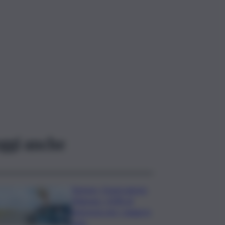
ggi anche
Turismo, Osservatorio
Telepass: +20% di
interesse per i viaggi in
auto