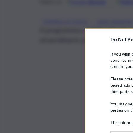
Google
Discover
Fonti 
Seguici su
, 
FORMICA DI FUOCO
GIUSI SAVARIN
Il programma è stato attuato
straordinario per l’emergenza 
Do Not Pr
If you wish 
sensitive in
confirm your
Please note
based ads b
third parties
You may sepa
parties on t
This informa
Participants