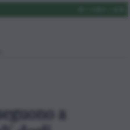
eo
oseguono a