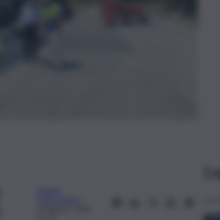
Le
Daniele
D’Alessandro
14 Agosto 2025,
12:16