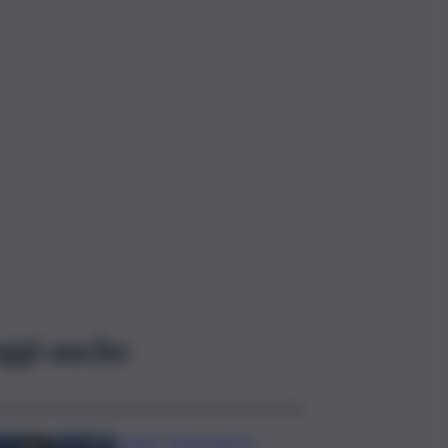
ggi anche
Covid, ‘Conte-day’ in