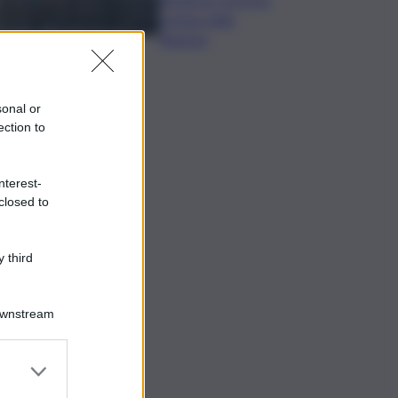
nomina della
Regione
sonal or
ection to
nterest-
closed to
 third
Downstream