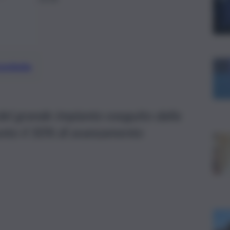
preferite
del grande impianto eseguito dalla
iunto il 50% di avanzamento