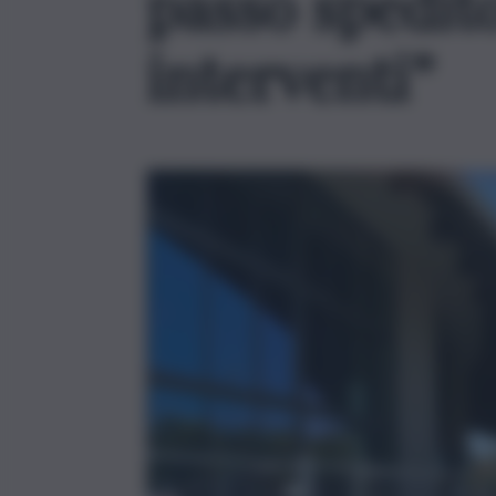
passo spedito
interventi”