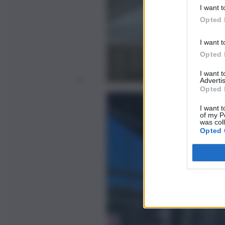
I want t
Opted 
I want t
Opted 
I want 
Advertis
Opted 
I want t
of my P
was col
Opted 