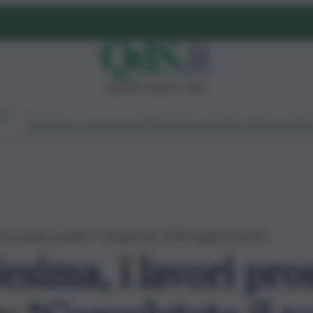
giovedì 6 agosto 2026
Ambiente
Lavoro
Economia
Politica
Cultura
Dai Mercati
Podcast
Vid
no a passo spedito: “Completato il 50% degli interventi”
esima, i lavori pr