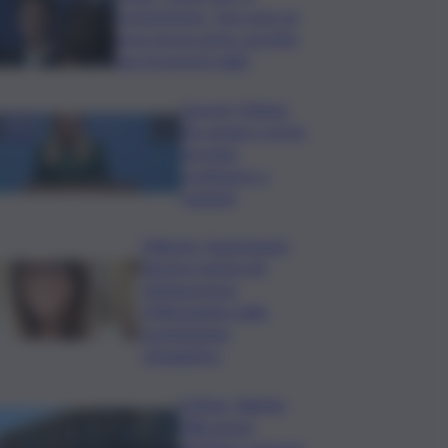
commissione: “non sono un
eroe ma un uomo corretto,
non troverete nulla”
Guccini, Meloni:
l’ho amato e mi ha
formato,
continuerò a
cantarlo
Palermo, l’operazione
Varchi è anche nel
Sottogoverno:
D’Alessandro nella
commissione
Urbanistica
Cefpas, Sabrina
Cillia nuova
direttrice: arriva la