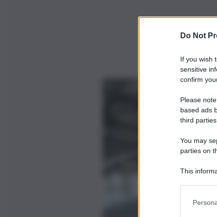
Do Not Pr
If you wish 
sensitive in
confirm your
Please note
based ads b
third parties
You may sepa
parties on t
This informa
Participants
Persona