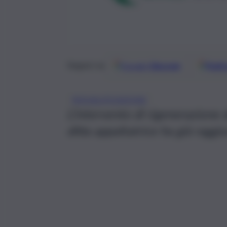
Google
Discover
Fonti 
Seguici su
RIQUALIFICAZIONE
L’intervento di rigenerazione 
ditta appaltatrice ha già ragg