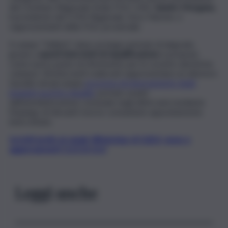
del Comitato Regionale Sicilia FIGC-LND,
Sandro Morgana,
il presidente del CONI Regionale, Enzo Falzone, e
rappresentanti della FIGC provinciale.
Il campo “Velletri”, dopo un lungo periodo di degrado,
grazie a
questi interventi di riqualificazione
si propone
come nuovo punto di riferimento per le società calcistiche
catanesi. Gli interventi realizzati rappresentano un ulteriore
tassello nel più ampio
processo di rinnovamento degli
impianti sportivi cittadini
, portato avanti
dall’amministrazione comunale negli ultimi anni mediante
l’impiego di rilevanti risorse comunitarie appositamente
intercettate.
Iscriviti gratis al canale WhatsApp di QdS.it, news e
aggiornamenti CLICCA QUI
Leggi anche