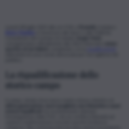
Lunedì 28 luglio 2025 alle ore 9.30, a
Picanello
, il sindaco
Enrico Trantino
e l’assessore allo Sport e alle Politiche
Comunitarie del Comune di Catania,
Sergio Parisi
,
consegneranno ufficialmente alla città il rinnovato
campo
sportivo di via Velletri,
completato con la
riqualificazione
della limitrofa area verde attrezzata per l’accoglienza del
pubblico.
La riqualificazione dello
storico campo
Il campo, dotato di un nuovo manto erboso sintetico di
ultima generazione, nuovi spogliatoi, una tribunetta e spazi
esterni riqualificati
, ha recentemente ottenuto
l’omologazione della FIGC, che ne certifica l’idoneità ad
ospitare manifestazioni e incontri sportivi di diverse
categorie. Alla cerimonia interverranno anche il presidente