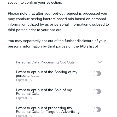
section to confirm your selection.
Iscriviti Ora
Please note that after your opt-out request is processed you
may continue seeing interest-based ads based on personal
information utilized by us or personal information disclosed to
third parties prior to your opt-out.
You may separately opt-out of the further disclosure of your
personal information by third parties on the IAB’s list of
© 2026 | Ediservice s.r.l. 95126 Catania – Via Principe
downstream participants.
Nicola, 22 – P.IVA: 01153210875 – Cciaa Catania n.
Personal Data Processing Opt Outs
This information may also be disclosed by us to third parties
01153210875 – Quotidiano di Sicilia usufruisce dei
on the IAB’s List of Downstream Participants that may further
contributi di cui al D.lgs n. 70/2017
I want to opt-out of the Sharing of my
disclose it to other third parties.
personal data.
Opted In
I want to opt-out of the Sale of my
Personal Data.
Chi Siamo
Opted In
Fondazione Etica e Valori Marilù Tregua
Fondatore Carlo Alberto Tregua
Lavora con noi
I want to opt-out of processing my
Personal Data for Targeted Advertising.
Gerenza
Opted In