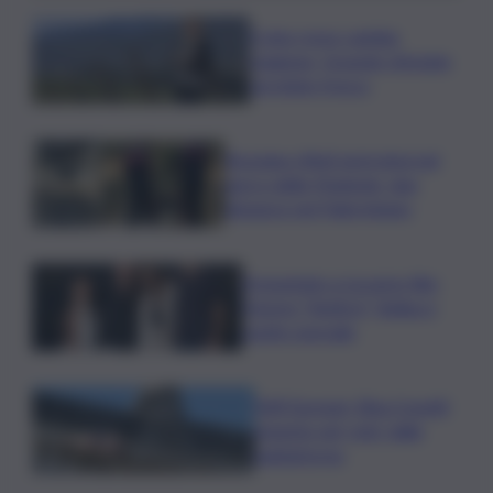
Il vino rosso cambia
stagione, Grassini: d’estate
servitelo fresco
Bruciano rifiuti pericolosi nel
parco delle Madonie, due
denunce nel Palermitano
Presentato a Locarno film
Totorici “Ketticé”, Bellucci
ospite speciale
Tuffi Europei, Elisa Cosetti
argento nel ‘volo’ dalla
piattaforma