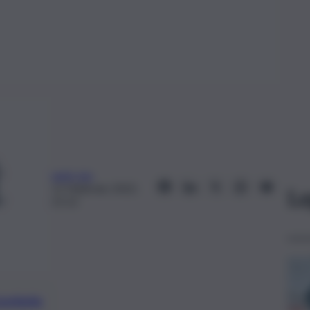
web-mp
11 Febbraio 2022,
Le
21:12
preferite