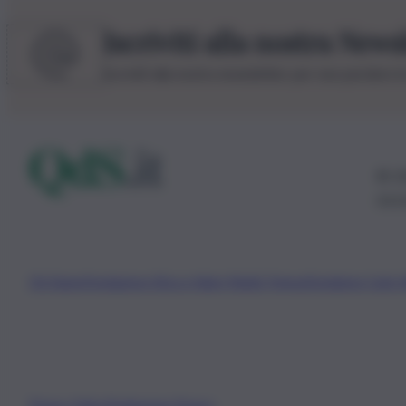
Iscriviti alla nostra News
Iscriviti alla nostra newsletter per non perdere 
© 20
0115
Chi Siamo
Fondazione Etica e Valori Marilù Tregua
Fondatore Carlo 
Privacy Policy
Preferenze Privacy