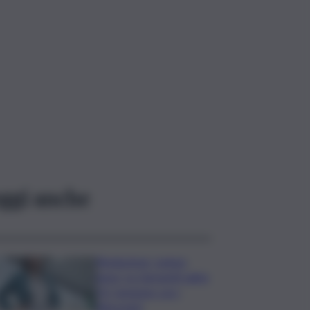
ggi anche
Risoluzione ‘campo
largo’ su Giorgetti agita
Pd, tensione con i
Riformisti