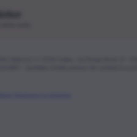
letter
le ultime novità
26 | Ediservice s.r.l. 95126 Catania – Via Principe Nicola, 22 – P
3210875 – Quotidiano di Sicilia usufruisce dei contributi di cui al
Alberto Tregua
Lavora con noi
Gerenza