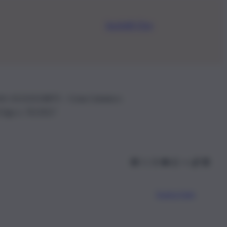
Iscriviti Ora
.IVA: 01153210875 – Cciaa Catania n.
 D.lgs n. 70/2017
Scarica l’app