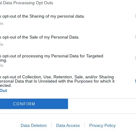
l Data Processing Opt Outs
o opt-out of the Sharing of my personal data.
na rapida procedura per la sdemanializzazione e la
In
ecia del frammento “fagan” del Partenone a lungo e
inas di Palermo e da gennaio in deposito temporaneo al
ministro della cultura Dario Franceschini che oggi a Roma ha
o opt-out of the Sale of my Personal Data.
la quale, sottolinea, ha assicurato tutto il suo impegno.
In
a del Collegio Romano, potrà avvenire ad esito della
to opt-out of processing my Personal Data for Targeted
sta della Regione Sicilia e che verrà definita nel Comitato
ing.
li istituito presso il MiC.
In
Franceschini ha sottolineato l’importanza di questo gesto
o opt-out of Collection, Use, Retention, Sale, and/or Sharing
ra l’Italia e la Grecia e la comunanza di vedute rispetto alla
ersonal Data that Is Unrelated with the Purposes for which it
lected.
tistico
Out
CONFIRM
Data Deletion
Data Access
Privacy Policy