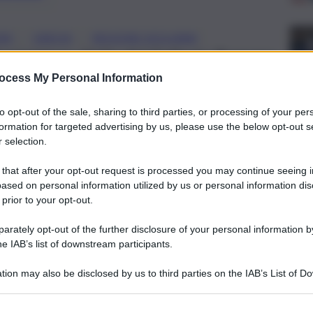
, 
, 
NI
GRECIA
REGIONE SICILIANA
 ministero di Via del Collegio Romano,
rocedura inter-istituzionale, avviata su
ocess My Personal Information
to opt-out of the sale, sharing to third parties, or processing of your per
formation for targeted advertising by us, please use the below opt-out s
 selection.
 that after your opt-out request is processed you may continue seeing i
ased on personal information utilized by us or personal information dis
 prior to your opt-out.
rately opt-out of the further disclosure of your personal information by
he IAB’s list of downstream participants.
tion may also be disclosed by us to third parties on the IAB’s List of 
 that may further disclose it to other third parties.