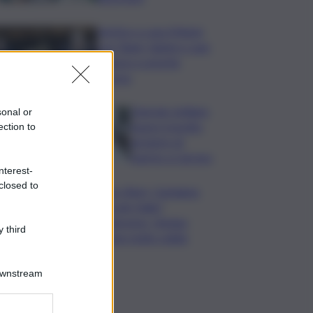
Vertice a casa Meloni
con Tajani, Salvini e Lupi:
bilancio e priorità
ripresa
Operaio siciliano
sonal or
muore travolto
ection to
da lastre di
marmo a Carrara
nterest-
closed to
Banco Bpm, Castagna:
Agricole Italia?
Valuteremo, ritengo
 third
fusione molto solida
Downstream