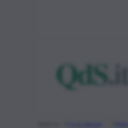
Google
Discover
Fonti 
Seguici su