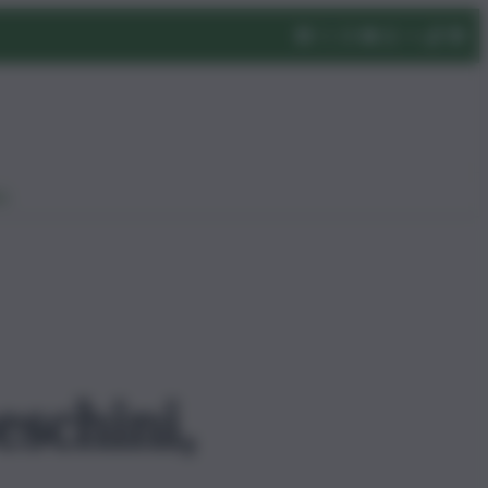
eo
eschini,