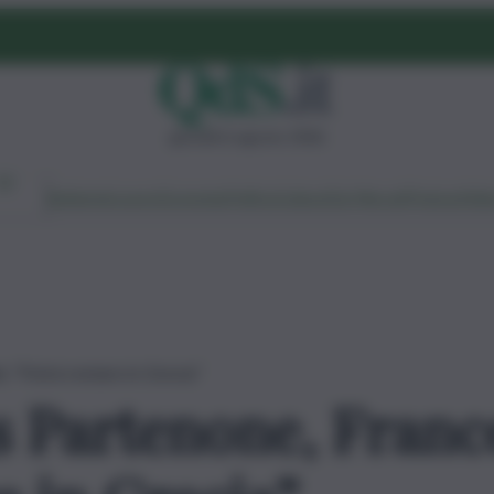
giovedì 6 agosto 2026
Ambiente
Lavoro
Economia
Politica
Cultura
Dai Mercati
Podcast
Vid
, “Potrà restare in Grecia”
s Partenone, Franc