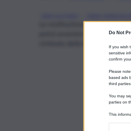
, 
BENI CULTURALI
DARIO FRANCESCHI
La restituzione, informano dal
potrà avvenire ad esito della p
Do Not Pr
richiesta della Regione Sicilia
If you wish 
sensitive in
confirm your
Please note
based ads b
third parties
You may sepa
parties on t
This informa
Participants