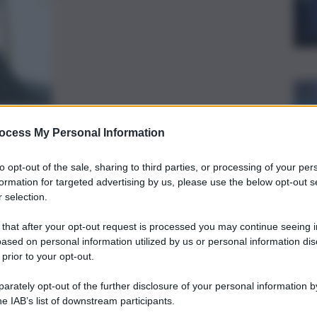
preferite
ocess My Personal Information
to opt-out of the sale, sharing to third parties, or processing of your per
formation for targeted advertising by us, please use the below opt-out s
 14 punti per una robusta tregua di 60
 selection.
rà ancora per arrivare alla pace
 that after your opt-out request is processed you may continue seeing i
ased on personal information utilized by us or personal information dis
 prior to your opt-out.
rately opt-out of the further disclosure of your personal information by
he IAB’s list of downstream participants.