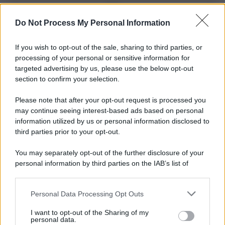
Do Not Process My Personal Information
Iscriviti alla nostra Newsletter
If you wish to opt-out of the sale, sharing to third parties, or
Iscriviti alla nostra newsletter per non perdere le ultime
processing of your personal or sensitive information for
novità
targeted advertising by us, please use the below opt-out
section to confirm your selection.
Iscriviti Ora
Please note that after your opt-out request is processed you
may continue seeing interest-based ads based on personal
information utilized by us or personal information disclosed to
third parties prior to your opt-out.
You may separately opt-out of the further disclosure of your
personal information by third parties on the IAB’s list of
© 2026 | Ediservice s.r.l. 95126 Catania – Via Principe
downstream participants.
Nicola, 22 – P.IVA: 01153210875 – Cciaa Catania n.
Personal Data Processing Opt Outs
This information may also be disclosed by us to third parties
01153210875 – Quotidiano di Sicilia usufruisce dei
on the IAB’s List of Downstream Participants that may further
contributi di cui al D.lgs n. 70/2017
I want to opt-out of the Sharing of my
disclose it to other third parties.
personal data.