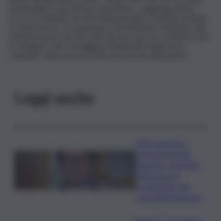
potenzialità e può attrarre investitori – aggiunge Alario –
non è accettabile che atti delinquenziali e criminali mettano
a rischio lavoro, occupazione e investimenti. Aderiamo alla
manifestazione perché tutti devono dare un contributo per
lo sviluppo e per sconfiggere finalmente l’ingerenza
criminale. Gela non si fa soffocare da una minoranza”.
Leggi anche
Ddl Coesione e
crescita in Sicilia,
Dagnino: “Risultato
dell’azione di
risanamento dei
conti della Regione”