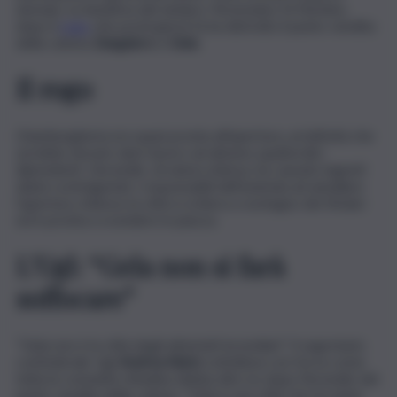
domani, su iniziativa del sindaco Terenziano Di Stefano,
dopo il
rogo
che pochi giorni fa ha distrutto il punto vendita
della catena
Zangaloro
a
Gela
.
Il rogo
L’hamburgheria era quasi pronta all’apertura, un’attività che
avrebbe dovuto dare lavoro ad almeno quattordici
dipendenti. L’incendio, di natura dolosa, ha causato ingenti
danni costringendo i responsabili dell’azienda ad annullare
l’apertura. Adesso la città si schiera a sostegno dei titolari
ed è pronta a scendere in piazza.
L’Ugl: “Gela non si farà
soffocare”
“Gela non è la città degli attentati incendiari”. Il segretario
confederale Ugl
Andrea Alario
sottolinea con forza come
tutta la comunità cittadina debba dire no dopo l’incendio del
punto vendita della catena. “Gela è una città che ha tante