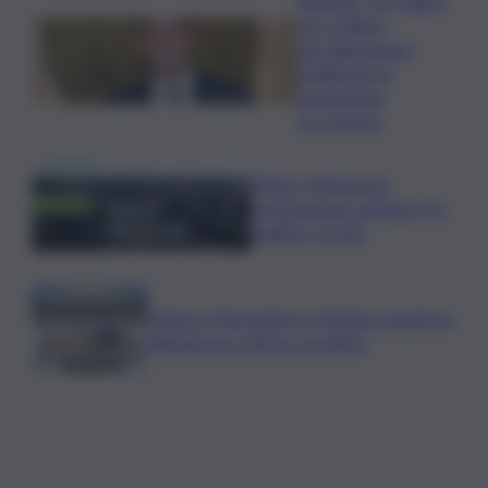
Regione, 167 milioni
per la filiera
agroalimentare:
pubblicate le
graduatorie
provvisorie
Trittico Vitivinicolo:
vendemmia in anticipo tra
qualità e siccità
Camera,Opposizioni a Fontana: sanzioni a
Bignami per offese a Scalfaro