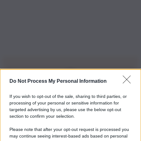
Do Not Process My Personal Information
Iscriviti alla nostra Newsletter
If you wish to opt-out of the sale, sharing to third parties, or
Iscriviti alla nostra newsletter per non perdere le ultime
processing of your personal or sensitive information for
novità
targeted advertising by us, please use the below opt-out
section to confirm your selection.
Iscriviti Ora
Please note that after your opt-out request is processed you
may continue seeing interest-based ads based on personal