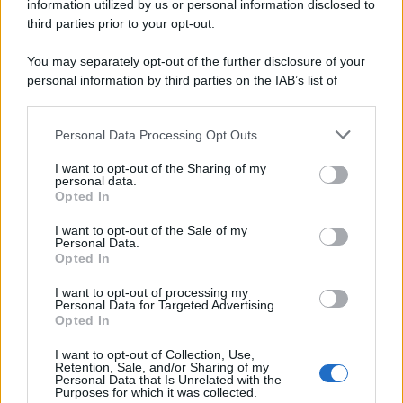
information utilized by us or personal information disclosed to
third parties prior to your opt-out.
You may separately opt-out of the further disclosure of your
personal information by third parties on the IAB’s list of
© 2026 | Ediservice s.r.l. 95126 Catania – Via Principe
downstream participants.
Nicola, 22 – P.IVA: 01153210875 – Cciaa Catania n.
Personal Data Processing Opt Outs
This information may also be disclosed by us to third parties
01153210875 – Quotidiano di Sicilia usufruisce dei
on the IAB’s List of Downstream Participants that may further
contributi di cui al D.lgs n. 70/2017
I want to opt-out of the Sharing of my
disclose it to other third parties.
personal data.
Opted In
I want to opt-out of the Sale of my
Personal Data.
Chi Siamo
Opted In
Fondazione Etica e Valori Marilù Tregua
Fondatore Carlo Alberto Tregua
Lavora con noi
I want to opt-out of processing my
Personal Data for Targeted Advertising.
Gerenza
Opted In
I want to opt-out of Collection, Use,
Retention, Sale, and/or Sharing of my
Personal Data that Is Unrelated with the
Purposes for which it was collected.