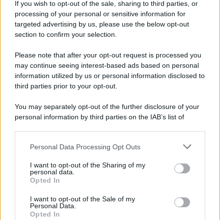
If you wish to opt-out of the sale, sharing to third parties, or
Iscriviti alla nostra newsletter per non perdere le ultime
processing of your personal or sensitive information for
novità
targeted advertising by us, please use the below opt-out
section to confirm your selection.
Iscriviti Ora
Please note that after your opt-out request is processed you
may continue seeing interest-based ads based on personal
information utilized by us or personal information disclosed to
third parties prior to your opt-out.
You may separately opt-out of the further disclosure of your
personal information by third parties on the IAB’s list of
© 2026 | Ediservice s.r.l. 95126 Catania – Via Principe
downstream participants.
Nicola, 22 – P.IVA: 01153210875 – Cciaa Catania n.
Personal Data Processing Opt Outs
This information may also be disclosed by us to third parties
01153210875 – Quotidiano di Sicilia usufruisce dei
on the IAB’s List of Downstream Participants that may further
contributi di cui al D.lgs n. 70/2017
I want to opt-out of the Sharing of my
disclose it to other third parties.
personal data.
Opted In
I want to opt-out of the Sale of my
Personal Data.
Chi Siamo
Opted In
Fondazione Etica e Valori Marilù Tregua