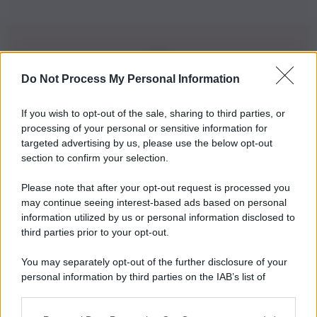
Do Not Process My Personal Information
Iscriviti alla nostra Newsletter
If you wish to opt-out of the sale, sharing to third parties, or
Iscriviti alla nostra newsletter per non perdere le ultime
processing of your personal or sensitive information for
novità
targeted advertising by us, please use the below opt-out
section to confirm your selection.
Iscriviti Ora
Please note that after your opt-out request is processed you
may continue seeing interest-based ads based on personal
information utilized by us or personal information disclosed to
third parties prior to your opt-out.
You may separately opt-out of the further disclosure of your
personal information by third parties on the IAB’s list of
© 2026 | Ediservice s.r.l. 95126 Catania – Via Principe
downstream participants.
Nicola, 22 – P.IVA: 01153210875 – Cciaa Catania n.