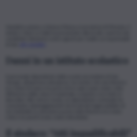
Vandali in azione a Gioiosa Marea, in provincia di Messina. Il
sindaco Giusi La Galia ha presentato alla locale caserma dei
carabinieri denuncia contro ignoti per risalire ai responsabili
di due
atti vandalici
.
Danni in un istituto scolastico
Il personale dipendente della scuola secondaria di San
Giorgio, all’apertura del plesso, ha notato che una finestra
era stata forzata e le porte di tre aule erano state rotte.
All’interno delle classi, il materiale scolastico era tutto in
disordine. Allo stesso modo, un dipendente comunale ha
constatato danneggiamenti nei locali dei bagni pubblici di
via Garibaldi, la zanzariera posta nella finestra era stata
rotta e le pareti erano state imbrattate.
Il sindaco: “Atti inqualificabili”