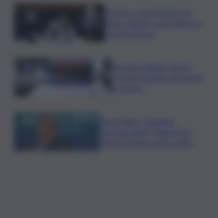
Vertice a casa Meloni con
Tajani, Salvini e Lupi: bilancio e
priorità ripresa
Operaio siciliano muore
travolto da lastre di marmo
a Carrara
Banco Bpm, Castagna:
Agricole Italia? Valuteremo,
ritengo fusione molto solida