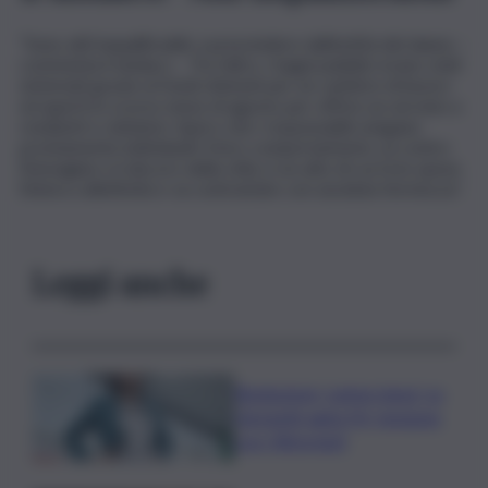
“Sono atti inqualificabili, a prescindere dall’entità del danno –
commenta il sindaco -. Tra l’altro, i bagni pubblici erano stati
sistemati grazie ai fondi ottenuti per un cantiere di lavoro
ed aperti lo scorso mese di agosto per offrire un servizio a
residenti e visitatori. Spero che i responsabili vengano
prontamente individuati: il loro comportamento va contro
l’immagine e il decoro della città, è un atto di cui fa le spese
l’intera collettività e va contrastato con assoluta fermezza”.
Leggi anche
Risoluzione ‘campo largo’ su
Giorgetti agita Pd, tensione
con i Riformisti