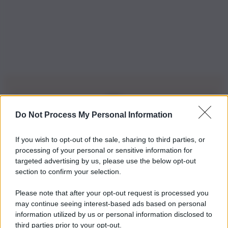
Do Not Process My Personal Information
Iscriviti alla nostra Newsletter
If you wish to opt-out of the sale, sharing to third parties, or
Iscriviti alla nostra newsletter per non perdere le ultime
processing of your personal or sensitive information for
novità
targeted advertising by us, please use the below opt-out
section to confirm your selection.
Iscriviti Ora
Please note that after your opt-out request is processed you
may continue seeing interest-based ads based on personal
information utilized by us or personal information disclosed to
third parties prior to your opt-out.