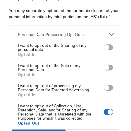
You may separately opt-out of the further disclosure of your
personal information by third parties on the IAB’s list of
© 2026 | Ediservice s.r.l. 95126 Catania – Via Principe
downstream participants.
Nicola, 22 – P.IVA: 01153210875 – Cciaa Catania n.
Personal Data Processing Opt Outs
This information may also be disclosed by us to third parties
01153210875 – Quotidiano di Sicilia usufruisce dei
on the IAB’s List of Downstream Participants that may further
contributi di cui al D.lgs n. 70/2017
I want to opt-out of the Sharing of my
disclose it to other third parties.
personal data.
Opted In
I want to opt-out of the Sale of my
Personal Data.
Chi Siamo
Opted In
Fondazione Etica e Valori Marilù Tregua
Fondatore Carlo Alberto Tregua
Lavora con noi
I want to opt-out of processing my
Personal Data for Targeted Advertising.
Gerenza
Opted In
I want to opt-out of Collection, Use,
Retention, Sale, and/or Sharing of my
Personal Data that Is Unrelated with the
Purposes for which it was collected.
Opted Out
Scarica l’app