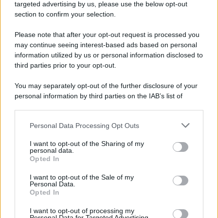
novità
targeted advertising by us, please use the below opt-out
section to confirm your selection.
Iscriviti Ora
Please note that after your opt-out request is processed you
may continue seeing interest-based ads based on personal
information utilized by us or personal information disclosed to
third parties prior to your opt-out.
You may separately opt-out of the further disclosure of your
personal information by third parties on the IAB’s list of
© 2026 | Ediservice s.r.l. 95126 Catania – Via Principe
downstream participants.
Nicola, 22 – P.IVA: 01153210875 – Cciaa Catania n.
Personal Data Processing Opt Outs
This information may also be disclosed by us to third parties
01153210875 – Quotidiano di Sicilia usufruisce dei
on the IAB’s List of Downstream Participants that may further
contributi di cui al D.lgs n. 70/2017
I want to opt-out of the Sharing of my
disclose it to other third parties.
personal data.
Opted In
I want to opt-out of the Sale of my
Personal Data.
Chi Siamo
Opted In
Fondazione Etica e Valori Marilù Tregua
Fondatore Carlo Alberto Tregua
Lavora con noi
I want to opt-out of processing my
Personal Data for Targeted Advertising.