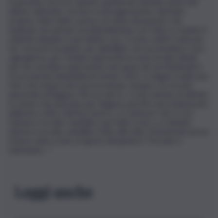
in pizzeria, mi trovo questo spettacolo davanti, parte del
dehors distrutto, ma non è un’esagerazione, distrutto
proprio, tutto fatto a pezzi, mi viene da pensare che
qualcuno sia entrato accidentalmente con l’auto e tramite il
violento impatto si sia ridotto così. Ci sono voluti 3 anni per
far crescere le piante, per abbellirlo, me ne prendevo cura
ogni giorno, per rendere piacevole la sosta ai miei clienti,
per far sorridere quel turista che passa da via Matteotti e
trova una bici imbandita di verde e fiori, e magari scatta una
foto che rimarrà nei suoi ricordi per sempre, un ricordo
piacevole di Ragusa. Ma no solo io, ci sono decine di attività
in centro che lavorano per Ragusa, perché sono innamorate
della loro città e del loro lavoro, e vi assicuro che è così.
Questo è un atto vandalico non fatto a me o a Camiolo,
questo è un atto vandalico fatto alla città. Chi pensate possa
essere stato a fare un gesto del genere? Provate a
indovinare…”.
Leggi anche