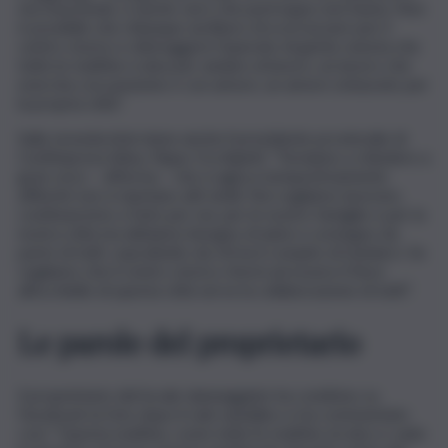
sta muovendo, è anche vero che purtroppo non basta. Non
è possibile che chiunque sia libero di scorrazzare per il
centro storico e distruggere l’operato di gente onesta che
tutte le mattine si alza per andare al lavoro, un lavoro che
esercita con passione e con amore, un amore smisurato per
la propria città”.
Sulla vicenda interviene anche il presidente provinciale di
Confimpresa Iblea, Pippo Occhipinti: “Torniamo a chiedere a
gran voce – afferma – che si agisca tempestivamente
affinché non si ripetano atti simili. Noi vogliamo lavorare,
continueremo a farlo per noi, per le nostre famiglie e per la
nostra città ma abbiamo bisogno di aiuto e sostegno da
parte di tutti, soprattutto da chi ha il compito di tutelarci. Se
vogliamo che il centro storico ritorni ad essere il fiore
all’occhiello di questa città serve la collaborazione di tutti”.
Le parole del proprietario
Il proprietario del locale danneggiato ha condiviso su
Facebook la foto dopo il raid vandalico e ha commentato
così: “Questa mattina, come tutte le mattine mi alzo e vado