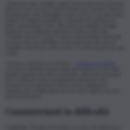
“L’ennesimo atto vandalico subito da uno dei nostri associati
dimostra che c’è ancora tanto da fare per risolvere l’annosa
problematica che attanaglia il centro storico”. Ad affermarlo
Peppe Occhipinti, presidente comunale di Confimprese
Iblea, denunciando come “alle prime luci dell’alba di oggi,
qualcuno ha totalmente distrutto il dehors del locale
“Camiolo, pizza & Ciccia”. In questi anni il titolare del locale
lo aveva con cura abbellito e reso piacevole alla vista di
cittadini e turisti che, molto spesso, si soffermavano per uno
scatto”.
“Un lavoro minuzioso e certosino –
continua Occhipinti
–
con l’unico obiettivo di fare qualcosa in più per la sua città.
Quella ‘Legnano anni ’80’, ad esempio, adornata con piante
fiori è stata per molti una bellissima attrazione. Non
possiamo non esprimere tutta la nostra solidarietà e
vicinanza per l’orribile gesto di cui è stato vittima, ma solo
questo non basta”.
Commercianti in difficoltà
E aggiunge: “Bisogna fare di più, se è vero che qualcosa si