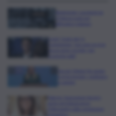
Bitdefender: popolarità de
L’Odissea usata per
diffondere malware
Covid, ‘Conte-day’ in
commissione: “non sono un eroe
ma un uomo corretto, non
troverete nulla”
Guccini, Meloni: l’ho amato
e mi ha formato, continuerò
a cantarlo
Palermo, l’operazione Varchi è
anche nel Sottogoverno:
D’Alessandro nella commissione
Urbanistica