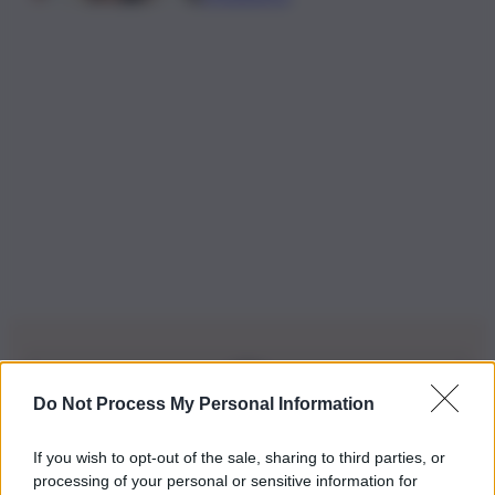
Do Not Process My Personal Information
Iscriviti alla nostra Newsletter
If you wish to opt-out of the sale, sharing to third parties, or
Iscriviti alla nostra newsletter per non perdere le ultime
processing of your personal or sensitive information for