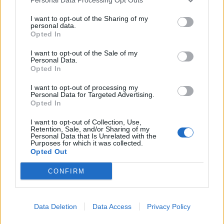
This information may also be disclosed by us to third parties
01153210875 – Quotidiano di Sicilia usufruisce dei
on the IAB’s List of Downstream Participants that may further
contributi di cui al D.lgs n. 70/2017
I want to opt-out of the Sharing of my
disclose it to other third parties.
personal data.
Opted In
I want to opt-out of the Sale of my
Personal Data.
Chi Siamo
Opted In
Fondazione Etica e Valori Marilù Tregua
Fondatore Carlo Alberto Tregua
Lavora con noi
I want to opt-out of processing my
Personal Data for Targeted Advertising.
Gerenza
Opted In
I want to opt-out of Collection, Use,
Retention, Sale, and/or Sharing of my
Personal Data that Is Unrelated with the
Purposes for which it was collected.
Opted Out
Scarica l’app
CONFIRM
Privacy Policy
Preferenze Privacy
Data Deletion
Data Access
Privacy Policy