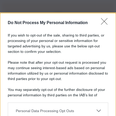
Do Not Process My Personal Information
Iscriviti alla nostra Newsletter
If you wish to opt-out of the sale, sharing to third parties, or
Iscriviti alla nostra newsletter per non perdere le ultime
processing of your personal or sensitive information for
novità
targeted advertising by us, please use the below opt-out
section to confirm your selection.
Iscriviti Ora
Please note that after your opt-out request is processed you
may continue seeing interest-based ads based on personal
information utilized by us or personal information disclosed to
third parties prior to your opt-out.
You may separately opt-out of the further disclosure of your
personal information by third parties on the IAB’s list of
© 2026 | Ediservice s.r.l. 95126 Catania – Via Principe
downstream participants.
Nicola, 22 – P.IVA: 01153210875 – Cciaa Catania n.
Personal Data Processing Opt Outs
This information may also be disclosed by us to third parties
01153210875 – Quotidiano di Sicilia usufruisce dei