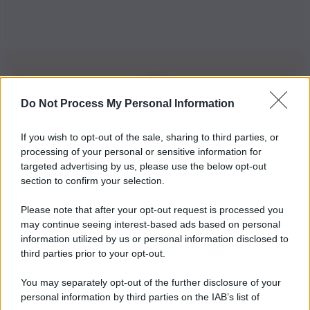
Do Not Process My Personal Information
Iscriviti alla nostra Newsletter
If you wish to opt-out of the sale, sharing to third parties, or
Iscriviti alla nostra newsletter per non perdere le ultime
processing of your personal or sensitive information for
novità
targeted advertising by us, please use the below opt-out
section to confirm your selection.
Iscriviti Ora
Please note that after your opt-out request is processed you
may continue seeing interest-based ads based on personal
information utilized by us or personal information disclosed to
third parties prior to your opt-out.
You may separately opt-out of the further disclosure of your
personal information by third parties on the IAB’s list of
© 2026 | Ediservice s.r.l. 95126 Catania – Via Principe