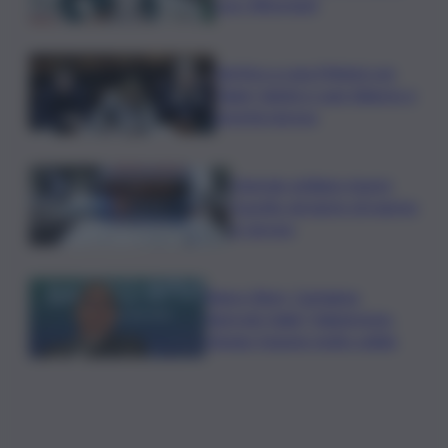
con i Riformisti
Vertice a casa Meloni con
Tajani, Salvini e Lupi: bilancio e
priorità ripresa
Operaio siciliano muore
travolto da lastre di marmo
a Carrara
Banco Bpm, Castagna:
Agricole Italia? Valuteremo,
ritengo fusione molto solida