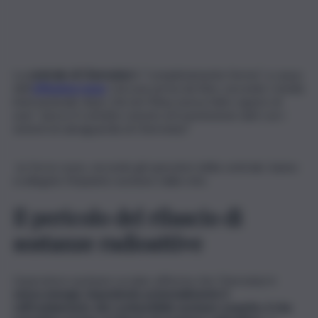
La
centrale di Chernobyl
è “completamente ferma” a causa
dell’
offensiva russa
. L’accusa arriva da Kiev, secondo i media
internazionali, dopo che ieri l’Aiea aveva fatto sapere di
aver “perso il contatto remoto di trasmissione dati con i
sistemi di salvaguardia di Chernobyl”.
Le forze russe, secondo gli operatori della centrale, hanno
scollegato l’impianto nucleare dalla rete.
Il pericolo del rilascio di
sostanze radioattive
L’operatore nucleare ucraino afferma che Chernobyl è
senza energia
,
impedendo potenzialmente il
raffreddamento del combustibile nucleare esaurito, il che