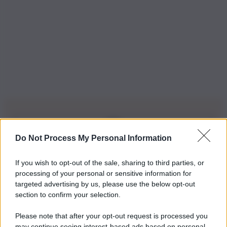
Do Not Process My Personal Information
Iscriviti alla nostra Newsletter
If you wish to opt-out of the sale, sharing to third parties, or
Iscriviti alla nostra newsletter per non perdere le ultime
processing of your personal or sensitive information for
novità
targeted advertising by us, please use the below opt-out
section to confirm your selection.
Iscriviti Ora
Please note that after your opt-out request is processed you
may continue seeing interest-based ads based on personal