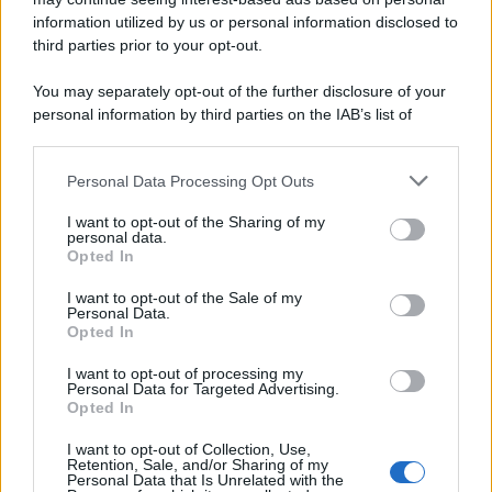
information utilized by us or personal information disclosed to
third parties prior to your opt-out.
You may separately opt-out of the further disclosure of your
personal information by third parties on the IAB’s list of
© 2026 | Ediservice s.r.l. 95126 Catania – Via Principe
downstream participants.
Nicola, 22 – P.IVA: 01153210875 – Cciaa Catania n.
Personal Data Processing Opt Outs
This information may also be disclosed by us to third parties
01153210875 – Quotidiano di Sicilia usufruisce dei
on the IAB’s List of Downstream Participants that may further
contributi di cui al D.lgs n. 70/2017
I want to opt-out of the Sharing of my
disclose it to other third parties.
personal data.
Opted In
I want to opt-out of the Sale of my
Personal Data.
Chi Siamo
Opted In
Fondazione Etica e Valori Marilù Tregua
Fondatore Carlo Alberto Tregua
Lavora con noi
I want to opt-out of processing my
Personal Data for Targeted Advertising.
Gerenza
Opted In
I want to opt-out of Collection, Use,
Retention, Sale, and/or Sharing of my
Personal Data that Is Unrelated with the