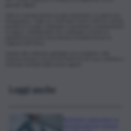
guardie militari”.
Tutte le centrali nucleari ucraine funzionano, fa sapere poi
Energoatom. “Dalle ore 10.00 del 9 marzo 2022 le centrali
nucleari in Ucraina continuano a funzionare costantemente”,
fa sapere, sottolineando che continuano a fornire le
quantità necessarie di produzione di elettricità per le
esigenze del Paese.
Quanto alle radiazioni, ignifughe ed ecologiche, nelle
stazioni nucleari e nei territori limitrofi non sono cambiate e
rientrano nei limiti delle norme vigenti.
Leggi anche
Risoluzione ‘campo largo’ su
Giorgetti agita Pd, tensione