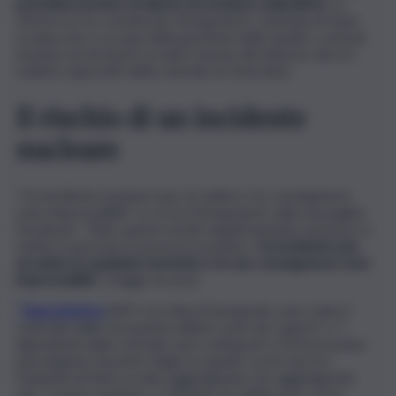
potrebbe portare al rilascio di sostanze radioattive
. Lo
riferisce in un comunicato Energoatom, l’azienda di Stato
ucraina che si occupa della gestione delle quattro centrali
nucleari sul territorio ucraino nonché del disarmo dei tre
reattori superstiti della centrale di Chernobyl.
Il rischio di un incidente
nucleare
“Un incidente nucleare può accadere e le conseguenze
sono imprevedibili”. Lo scrive Energoatom sulla sua pagina
Facebook. “Tutto questo incide negativamente sul lavoro e
mette in pericolo la sicurezza nucleare.
Un incidente può
accadere in qualsiasi momento e le sue conseguenze sono
imprevedibili
“, si legge ne post.
“
Zaporizhzhya
NPP e la città di Energodar sono sotto il
controllo delle formazioni militari russe da 5 giorni” e “i
dipendenti della centrale sono sottoposti a forti pressioni
psicologiche da parte degli occupanti, scrive ancora
l’azienda di Stato ucraina aggiungendo che aggiungendo
che “i nostri resistono, si rifiutano di collaborare con le