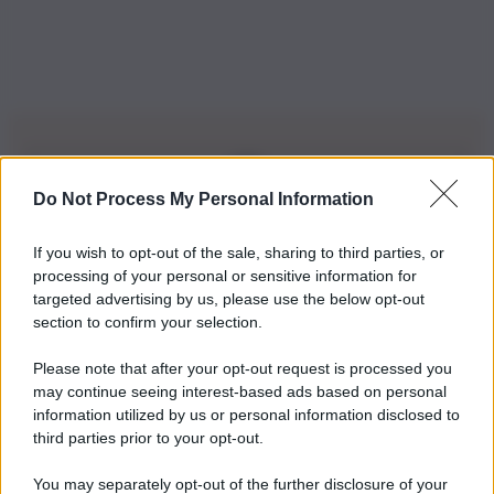
Do Not Process My Personal Information
Iscriviti alla nostra Newsletter
If you wish to opt-out of the sale, sharing to third parties, or
Iscriviti alla nostra newsletter per non perdere le ultime
processing of your personal or sensitive information for
novità
targeted advertising by us, please use the below opt-out
section to confirm your selection.
Iscriviti Ora
Please note that after your opt-out request is processed you
may continue seeing interest-based ads based on personal
information utilized by us or personal information disclosed to
third parties prior to your opt-out.
You may separately opt-out of the further disclosure of your