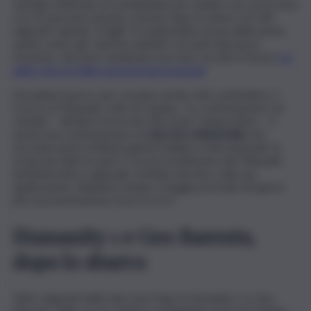
verbale notificato al comandante per andare via con la nave
e le 35 persone rimaste a bordo dopo lo sbarco di 144
migranti valutati “fragili”. Si tratterebbe di una delle prime
azioni contro gli “sbarchi selettivi” previsti dal nuovo
Governo, che però sembrano non aver accolto il favore
né
delle Ong né delle autorità internazionali
.
Decaduto invece, per cessato motivo del contendere, il
ricorso al Tribunale civile di Catania. “La contestazione sul
verbale – dichiara l’avvocato Riccardo Campochiaro – è
anche una contestazione sul
decreto ministeriale
che,
secondo pareri di illustri giuristi italiani e internazionali, fa
acqua da tutte le parti. E un provvedimento del Tribunale
amministrativo regionale sarebbe decisivo sulla sua
applicazione. Abbiamo tempo: la legge prevede 60 giorni
per la presentazione di un ricorso”.
Humanity 1 e Geo Barents,
dopo lo sbarco
Tutti i migranti delle due navi Ong, la Humanity 1 e Geo
Barents, dallo scorso sabato ormeggiate porto di Catania,