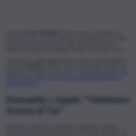
I legali Ong
Sos Humanity 1
stanno ancora valutando se
presentare ricorso al Tar del Lazio per l’episodio che negli
scorsi giorni ha interessato l’imbarcazione, ferma per
diverse ore al porto di Catania in attesa di un porto sicuro.
La decisione di agire legalmente contro le autorità italiane
parte dal
verbale
notificato al comandante per andare via
dal porto di Catania con la nave e i
35 migranti ritenuti “non
fragili” ancora a bordo fino all’autorizzazione allo sbarco
delle scorse ore
.
Humanity 1, legale: “Valutiamo
ricorso al Tar”
Come già accennato, i legali di Sos Humanity 1 stanno
ancora valutando se presentare ricorso al Tar del Lazio sul