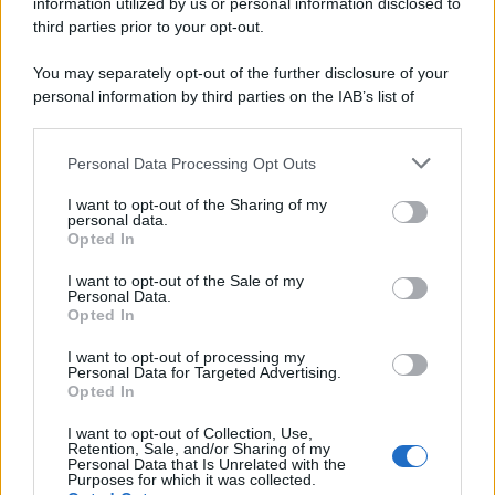
information utilized by us or personal information disclosed to
third parties prior to your opt-out.
You may separately opt-out of the further disclosure of your
personal information by third parties on the IAB’s list of
© 2026 | Ediservice s.r.l. 95126 Catania – Via Principe
downstream participants.
Nicola, 22 – P.IVA: 01153210875 – Cciaa Catania n.
Personal Data Processing Opt Outs
This information may also be disclosed by us to third parties
01153210875 – Quotidiano di Sicilia usufruisce dei
on the IAB’s List of Downstream Participants that may further
contributi di cui al D.lgs n. 70/2017
I want to opt-out of the Sharing of my
disclose it to other third parties.
personal data.
Opted In
I want to opt-out of the Sale of my
Personal Data.
Chi Siamo
Opted In
Fondazione Etica e Valori Marilù Tregua
Fondatore Carlo Alberto Tregua
Lavora con noi
I want to opt-out of processing my
Personal Data for Targeted Advertising.
Gerenza
Opted In
I want to opt-out of Collection, Use,
Retention, Sale, and/or Sharing of my
Personal Data that Is Unrelated with the
Purposes for which it was collected.