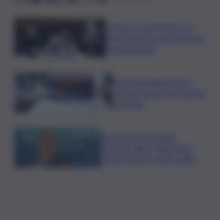
Vertice a casa Meloni con
Tajani, Salvini e Lupi: bilancio e
priorità ripresa
Operaio siciliano muore
travolto da lastre di marmo
a Carrara
Banco Bpm, Castagna:
Agricole Italia? Valuteremo,
ritengo fusione molto solida