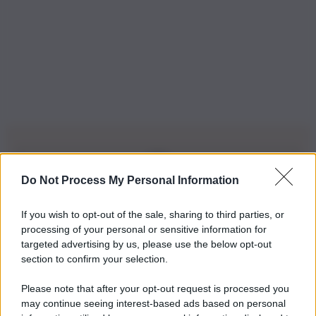
Do Not Process My Personal Information
Iscriviti alla nostra Newsletter
If you wish to opt-out of the sale, sharing to third parties, or
Iscriviti alla nostra newsletter per non perdere le ultime
processing of your personal or sensitive information for
novità
targeted advertising by us, please use the below opt-out
section to confirm your selection.
Iscriviti Ora
Please note that after your opt-out request is processed you
may continue seeing interest-based ads based on personal