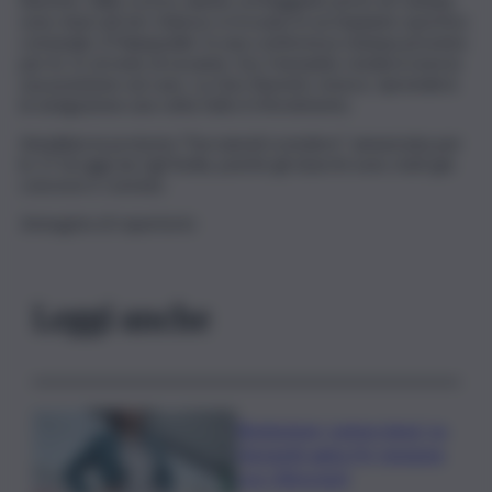
sono sbarcati ieri. Adesso si trovano in un impianto sportivo
comunale, il Palaspedini. In una conferenza stampa prevista
per le 11 al molo di Levante, Sos Humanity renderà nota la
sua posizione sul caso. La Geo Barents, invece, riprenderà
la navigazione una volta fatto il rifornimento.
Annullata la protesta “Facciamoli scendere” annunciata per
le 17 di oggi da Cgil Sicilia, poiché gli sbarchi sono stati già
concessi e conclusi.
Immagine di repertorio
Leggi anche
Risoluzione ‘campo largo’ su
Giorgetti agita Pd, tensione
con i Riformisti