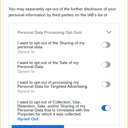
You may separately opt-out of the further disclosure of your
personal information by third parties on the IAB’s list of
© 2026 | Ediservice s.r.l. 95126 Catania – Via Principe
downstream participants.
Nicola, 22 – P.IVA: 01153210875 – Cciaa Catania n.
Personal Data Processing Opt Outs
This information may also be disclosed by us to third parties
01153210875 – Quotidiano di Sicilia usufruisce dei
on the IAB’s List of Downstream Participants that may further
contributi di cui al D.lgs n. 70/2017
I want to opt-out of the Sharing of my
disclose it to other third parties.
personal data.
Opted In
I want to opt-out of the Sale of my
Personal Data.
Chi Siamo
Opted In
Fondazione Etica e Valori Marilù Tregua
Fondatore Carlo Alberto Tregua
Lavora con noi
I want to opt-out of processing my
Personal Data for Targeted Advertising.
Gerenza
Opted In
I want to opt-out of Collection, Use,
Retention, Sale, and/or Sharing of my
Personal Data that Is Unrelated with the
Purposes for which it was collected.
Opted Out
Scarica l’app