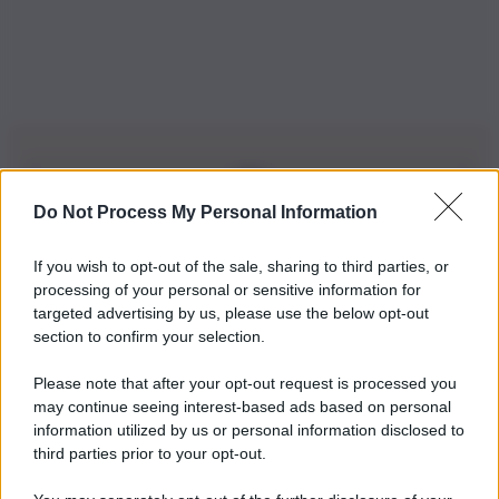
Do Not Process My Personal Information
Iscriviti alla nostra Newsletter
If you wish to opt-out of the sale, sharing to third parties, or
Iscriviti alla nostra newsletter per non perdere le ultime
processing of your personal or sensitive information for
novità
targeted advertising by us, please use the below opt-out
section to confirm your selection.
Iscriviti Ora
Please note that after your opt-out request is processed you
may continue seeing interest-based ads based on personal
information utilized by us or personal information disclosed to
third parties prior to your opt-out.