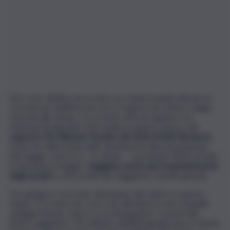
Non sono affatto una novità, ma è interessante rilevare la
crescita non indifferente che si registra nel settore viaggi
riservati alle donne. Un recente articolo apparso sul
National Geographic (Uk) analizza quanto emerso dal
rapporto The Woman Traveler del 2024 di Skift Research
,
ossia che dalla scelta delle destinazioni alla prenotazione
del viaggio, sono loro – le donne – a prendere l’82% di tutte
le decisioni di viaggio.
Viaggiano anche più frequentemente
degli uomini
e sono il 64% dei viaggiatori a livello globale.
Ciò spiega la crescente attenzione del settore a questo
target. E le mete non sono solo all’ombra in una tranquilla
spiaggia dorata. Il gioco si fa impegnativo. Si pensi alle
prime viaggiatrici, che all’inizio dell’800 giungevano in Medio