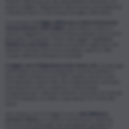
Oriente. Questo grazie alle disponibilità economiche, ma
anche ai migliori collegamenti, alla presenza di insediamenti
coloniali europei e a una mutata immagine della donna.
Un esempio fu
il viaggio dall’Europa a Kabul di Annemarie
Schwarzenbach e Ella Maillart
, quest’ultima scrittrice e
esperta viaggiatrice, come la Schwarzenbach che fu anche
giornalista e fotografa. Motivo del viaggio?
La ricerca
dell’altrove del mondo
, mentre in Europa si agitavano anni
deliranti. Durante il percorso avrebbero appreso dello
scoppio della Seconda guerra mondiale.
Il viaggio verso l’Afghanistan di due donne sole
, che già oggi
animerebbe non poche perplessità, si poteva definire a
buon diritto un’impresa nel 1939, quando a bordo di una
Ford Roadstar, motore V8 a 18 cavalli partirono caricando
macchina da scrivere, cineprese e attrezzature
fotografiche per realizzare articoli e resoconti, secondo gli
accordi stipulati con editori e giornali per far fronte alle
spese.
Non stupisca se il 13 maggio scorso,
nella Biblioteca
svizzera a Berna
, si è svolta la cerimonia per celebrare
l’iscrizione dei fondi delle due antesignane del diario di