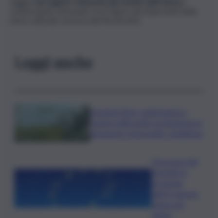
viaggio
nel registro Memoria del mondo dell’Unesco
,
confermando entrambe tra le figure più importanti della
storia culturale svizzera del Novecento.
Leggi anche
Eruzione Etna, colata lavica e
cenere nella notte: la situazione in
aeroporto resta molto complessa
Oroscopo del
martedì, le
previsioni
dell’11 agosto
segno per
segno