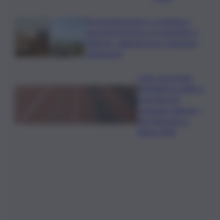
Termovalorizzatori, a Catania ci
sono interferenze con gasdotti. A
Palermo, vigili del fuoco chiedono
chiarimenti
Lutto nel mondo
dell’atletica: addio a
Livio Berruti,
campione olimpico
dei 200 metri a
Roma 1960