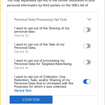
You may separately opt-out of the further disclosure of your
personal information by third parties on the IAB’s list of
© 2026 | Ediservice s.r.l. 95126 Catania – Via Principe
downstream participants.
Nicola, 22 – P.IVA: 01153210875 – Cciaa Catania n.
Personal Data Processing Opt Outs
This information may also be disclosed by us to third parties
01153210875 – Quotidiano di Sicilia usufruisce dei
on the IAB’s List of Downstream Participants that may further
contributi di cui al D.lgs n. 70/2017
I want to opt-out of the Sharing of my
disclose it to other third parties.
personal data.
Opted In
I want to opt-out of the Sale of my
Personal Data.
Chi Siamo
Opted In
Fondazione Etica e Valori Marilù Tregua
Fondatore Carlo Alberto Tregua
Lavora con noi
I want to opt-out of processing my
Personal Data for Targeted Advertising.
Gerenza
Opted In
I want to opt-out of Collection, Use,
Retention, Sale, and/or Sharing of my
Personal Data that Is Unrelated with the
Purposes for which it was collected.
Opted Out
Scarica l’app
CONFIRM