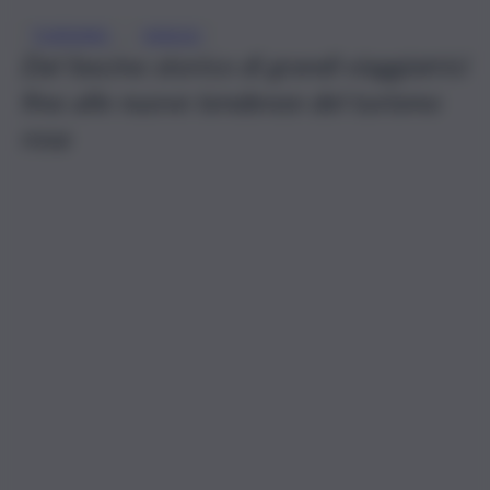
, 
TURISMO
VIAGGI
Dal fascino storico di grandi viaggiatrici
fino alle nuove tendenze del turismo
rosa