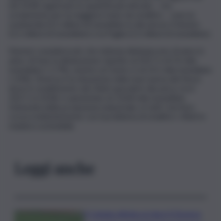
nel 2018 registrano le quantità più elevate – ma
ovviamente per la maggiore base da smaltire – sono la
Lombardia (3,2 milioni di tonnellate in discarica), il Veneto
(1,5 milioni di tonnellate) e la Puglia (1,3 milioni di tonnellate).
Numeri considerevoli, che tuttavia diminuiscono di anno in
anno. Al Sud, la diminuzione rispetto al 2017 è di 53 mila
tonnellate (-1,7%), mentre al Centro è di 251 mila tonnellate
(-10%). Diversa è la situazione nella macroarea del Nord,
dove lo smaltimento dei rifiuti speciali in discarica, tra il
2017 e il 2018, è aumentato di 154,8 mila tonnellate.
L’intensità della produzione industriale, in tutti i territori,
cozza evidentemente con il problema di smaltire i rifiuti in
maniera sostenibile.
Leggi anche
Il Catania elimina ai rigori il Vicenza