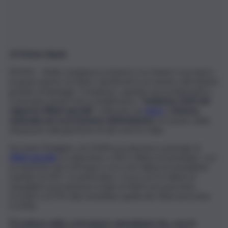
di Oriana Sipala
ROMA – Nella complessa società in cui viviamo si produce
un gran numero di rifiuti, classificati in un numero altrettanto
grande di tipologie. Complesso, quando non problematico,
è pertanto anche il loro smaltimento.
“L’edizione 2020 del
rapporto Rifiuti speciali”
, realizzato da
Ispra
e
Sistema
nazionale per la protezione dell’ambiente,
fa il punto della
situazione sulla gestione di tali scarti in Italia.
Secondo l’indagine, nel 2018 la produzione nazionale di
rifiuti speciali
si è attestata a 143,5 milioni di tonnellate, con
un aumento del 3,3% (pari a circa 4,6 milioni di tonnellate)
rispetto al 2017. In particolare, cresce di 4,2 milioni di
tonnellate la produzione totale di rifiuti non pericolosi
(+3,3%) e di 376 mila tonnellate quella dei rifiuti pericolosi
(+3,9%).
È il settore delle costruzioni e demolizioni che, con 61