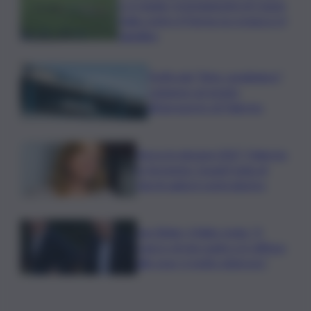
e si regala i trentaduesimi di Coppa
Italia contro il Parma: la cronaca e il
tabellino
Truffa del “finto carabiniere”,
catanese arrestato
all’aeroporto di Palermo
Verso le elezioni 2027, Palermo
in fermento: l’avanti tutta di
Varchi agita il centrodestra
Joe Biden, il figlio rivela: “Il
cancro di mio padre si è diffuso
alle ossa, è molto doloroso”