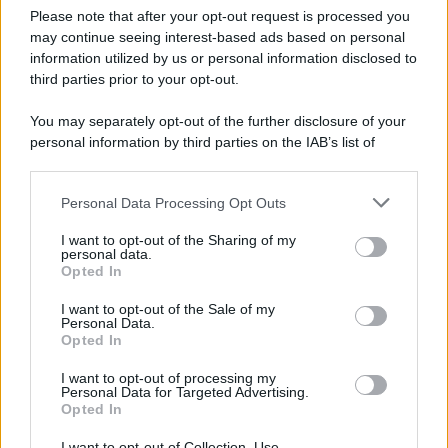
Please note that after your opt-out request is processed you
may continue seeing interest-based ads based on personal
information utilized by us or personal information disclosed to
third parties prior to your opt-out.
You may separately opt-out of the further disclosure of your
personal information by third parties on the IAB’s list of
© 2026 | Ediservice s.r.l. 95126 Catania – Via Principe
downstream participants.
Nicola, 22 – P.IVA: 01153210875 – Cciaa Catania n.
Personal Data Processing Opt Outs
This information may also be disclosed by us to third parties
01153210875 – Quotidiano di Sicilia usufruisce dei
on the IAB’s List of Downstream Participants that may further
contributi di cui al D.lgs n. 70/2017
I want to opt-out of the Sharing of my
disclose it to other third parties.
personal data.
Opted In
I want to opt-out of the Sale of my
Personal Data.
Chi Siamo
Opted In
Fondazione Etica e Valori Marilù Tregua
Fondatore Carlo Alberto Tregua
Lavora con noi
I want to opt-out of processing my
Personal Data for Targeted Advertising.
Gerenza
Opted In
I want to opt-out of Collection, Use,