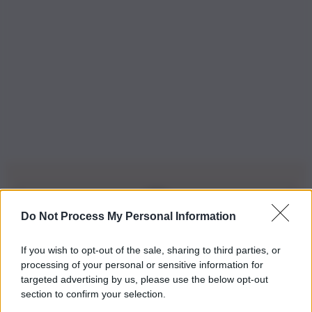
Do Not Process My Personal Information
Iscriviti alla nostra Newsletter
If you wish to opt-out of the sale, sharing to third parties, or
Iscriviti alla nostra newsletter per non perdere le ultime
processing of your personal or sensitive information for
novità
targeted advertising by us, please use the below opt-out
section to confirm your selection.
Iscriviti Ora