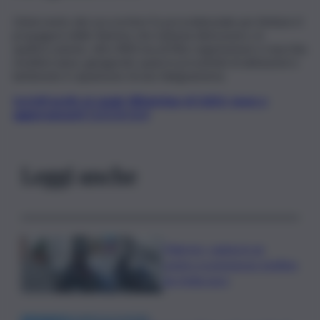
L’intervento dei soccorritori fu provvidenziale per limitare il
propagarsi delle fiamme che tuttavia distrussero, in
quell’occasione, oltre 800 mq di fitta vegetazione e macchia
mediterranea, giungendo quasi in prossimità di abitazioni e
lambendo il capannone di una falegnameria.
Iscriviti gratis al canale WhatsApp di QdS.it, news e
aggiornamenti CLICCA QUI
Leggi anche
Palermo, rapina in un
centro scommesse: bottino
da 5mila euro