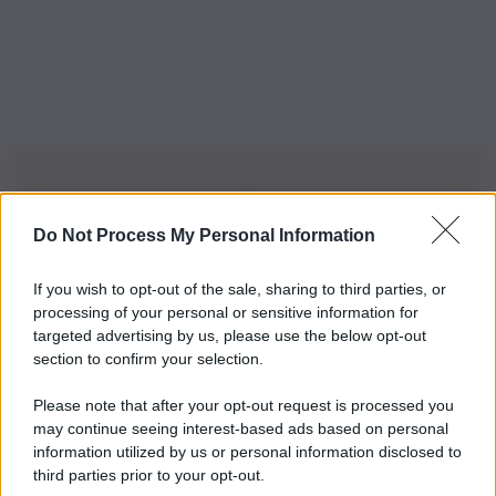
Do Not Process My Personal Information
Iscriviti alla nostra Newsletter
If you wish to opt-out of the sale, sharing to third parties, or
Iscriviti alla nostra newsletter per non perdere le ultime
processing of your personal or sensitive information for
novità
targeted advertising by us, please use the below opt-out
section to confirm your selection.
Iscriviti Ora
Please note that after your opt-out request is processed you
may continue seeing interest-based ads based on personal
information utilized by us or personal information disclosed to
third parties prior to your opt-out.