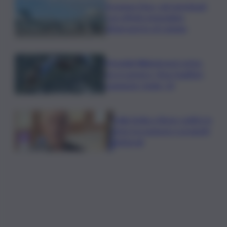
Eruzione Etna, voli ripristinati
con effetto immediato
all’aeroporto di Catania
Mondiali Wakeboard: primo
oro è azzurro, Noa Gualtieri
campione Under 14
Dalla Sicilia a Roma, politici in
ferie tra urgenze e progetti
elettorali