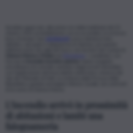
Avrebbe appiccato, alle prime ore della mattinata del 23
ottobre 2023, probabilmente con un accendino, in un breve
lasso di tempo, ben
sei inneschi
a poca distanza l’uno
dall’altro, dai quali si svilupparono le fiamme, poi spente
dall’intervento dei vigili del fuoco, nei territori dei comuni di
Gioiosa Marea e Piraino
nel
Messinese
. I carabinieri, con
l’accusa di
incendio boschivo plurimo
, hanno eseguito
un’ordinanza di custodia cautelare degli arresti domiciliari,
con l’applicazione del braccialetto elettronico, emessa dal
Gip del Tribunale di Patti, su richiesta della Procura della
Repubblica, guidata da Angelo Vittorio Cavallo, nei confronti
di un uomo di Gioiosa Marea.
L’incendio arrivò in prossimità
di abitazioni e lambì una
falegnameria