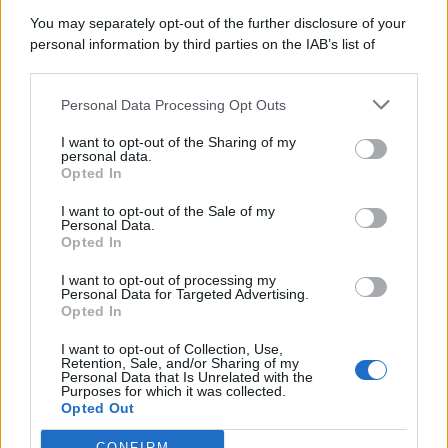
You may separately opt-out of the further disclosure of your
personal information by third parties on the IAB’s list of
© 2026 | Ediservice s.r.l. 95126 Catania – Via Principe
downstream participants.
Nicola, 22 – P.IVA: 01153210875 – Cciaa Catania n.
Personal Data Processing Opt Outs
This information may also be disclosed by us to third parties
01153210875 – Quotidiano di Sicilia usufruisce dei
on the IAB’s List of Downstream Participants that may further
contributi di cui al D.lgs n. 70/2017
I want to opt-out of the Sharing of my
disclose it to other third parties.
personal data.
Opted In
I want to opt-out of the Sale of my
Personal Data.
Chi Siamo
Opted In
Fondazione Etica e Valori Marilù Tregua
Fondatore Carlo Alberto Tregua
Lavora con noi
I want to opt-out of processing my
Personal Data for Targeted Advertising.
Gerenza
Opted In
I want to opt-out of Collection, Use,
Retention, Sale, and/or Sharing of my
Personal Data that Is Unrelated with the
Purposes for which it was collected.
Opted Out
Scarica l’app
CONFIRM