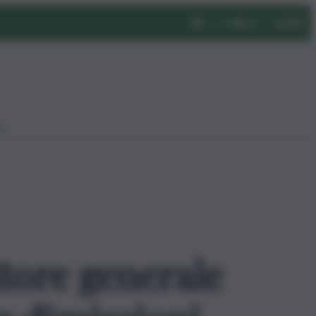
eo
ttore generale