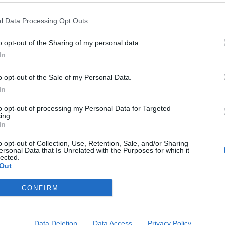
l Data Processing Opt Outs
i Miracoli”
, che ha svelato un presunto giro di favori e
i favorire gli interessi del deputato regionale
Riccardo
o opt-out of the Sharing of my personal data.
to
–
Giuseppe Capodieci
– ha comunicato la volontà di
In
lle prossime ore l’atto formale dovrebbe essere trasmesso
o opt-out of the Sale of my Personal Data.
entivi
degli indagati
nell’ambito dell’indagine condotta dalla
In
 11 giugno. Negli scorsi giorni il commissario regionale di
ato la decisione di Gallo di “
autosospendersi
dagli incarichi
to opt-out of processing my Personal Data for Targeted
ing.
In
ettore dell’Asp di Agrigento
o opt-out of Collection, Use, Retention, Sale, and/or Sharing
ersonal Data that Is Unrelated with the Purposes for which it
 accuse
lected.
Out
setta c’è – tra i vari episodi contestati – la sottoscrizione
CONFIRM
igento
, su richiesta del deputato, per “avviare procedure di
che la moglie dell’esponente politico potesse lavorare ad
avrebbe quindi sottoscritto l’accordo quadro con il Cefpas
Data Deletion
Data Access
Privacy Policy