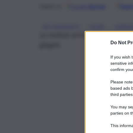
Google
Discover
Fonti 
Seguici su
, 
, 
ASP AGRIGENTO
CEFPAS
CORRUZ
La notizia arriva prima degli in
Do Not Pr
giugno
If you wish 
sensitive in
confirm your
Please note
based ads b
third parties
You may sepa
parties on t
This informa
Participants