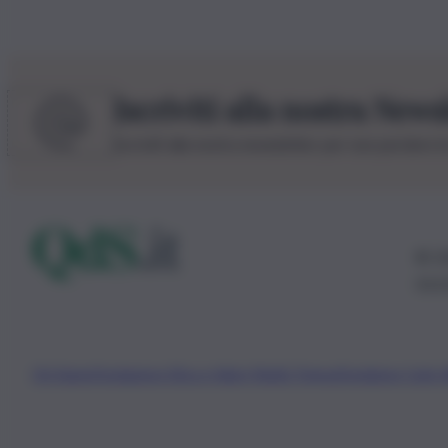
Iscriviti alla nostra News
Iscriviti alla nostra newsletter per non perdere 
© 20
0115
Chi Siamo
Fondazione Etica e Valori Marilù Tregua
Fondatore Carlo 