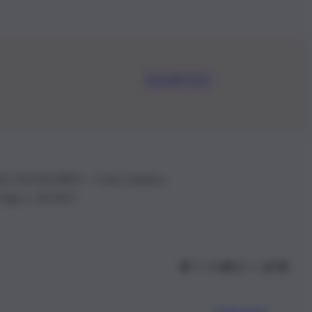
Iscriviti Ora
.IVA: 01153210875 – Cciaa Catania n.
 D.lgs n. 70/2017
Scarica l’app