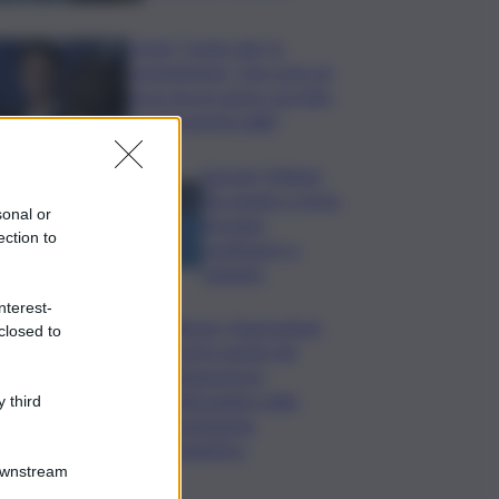
Covid, ‘Conte-day’ in
commissione: “non sono un
eroe ma un uomo corretto,
non troverete nulla”
Guccini, Meloni:
l’ho amato e mi ha
sonal or
formato,
ection to
continuerò a
cantarlo
nterest-
Palermo, l’operazione
closed to
Varchi è anche nel
Sottogoverno:
D’Alessandro nella
 third
commissione
Urbanistica
Downstream