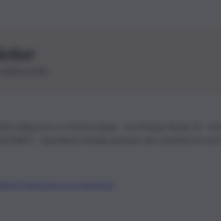
letter
le ultime novità
26 | Ediservice s.r.l. 95126 Catania – Via Principe Nicola, 22 – P
3210875 – Quotidiano di Sicilia usufruisce dei contributi di cui al
Alberto Tregua
Lavora con noi
Gerenza