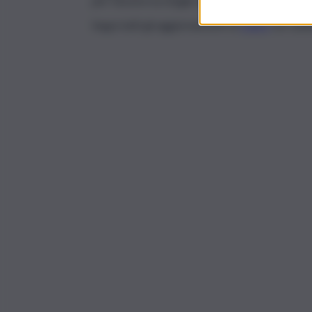
per favorire la moglie del deputato, al fine di 
Segui tutti gli aggiornamenti di
QdS.it
sui cana