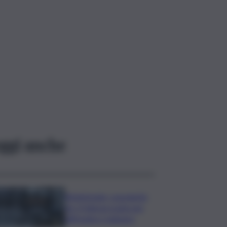
ggi anche
Bitdefender: popolarità
de L’Odissea usata per
diffondere malware