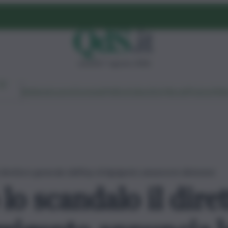
venerdì 7 agosto 2026
Ambiente
Lavoro
Economia
Politica
Cultura
Dai Mercati
Podcast
Vid
 direttore generale dell’Asp di Agrigento annuncia le dimissioni
lo scandalo il dire