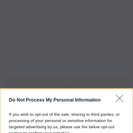
Do Not Process My Personal Information
Iscriviti alla nostra Newsletter
If you wish to opt-out of the sale, sharing to third parties, or
Iscriviti alla nostra newsletter per non perdere le ultime
processing of your personal or sensitive information for
novità
targeted advertising by us, please use the below opt-out