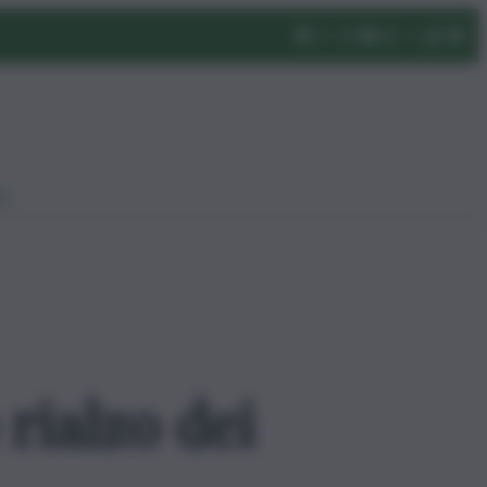
eo
 rialzo dei