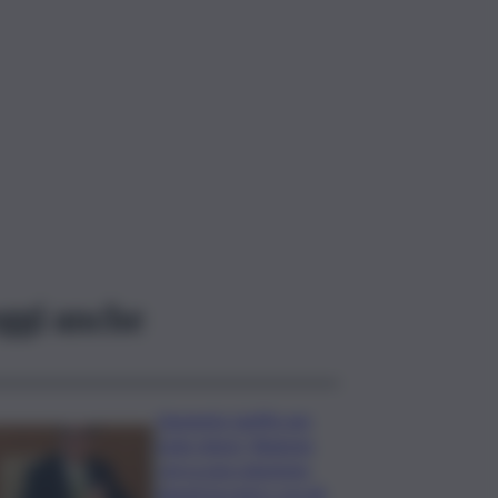
ggi anche
Aumento tariffe per
isole minori, Regione
cerca una soluzione:
lunedì incontro con gli