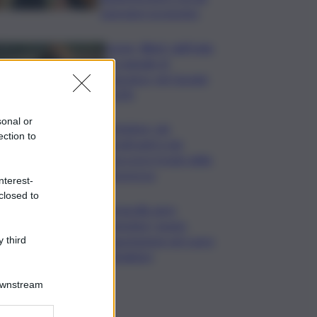
operatori economici
Leone, Wwf: dall’India
un segnale di
speranza, nel Gurajat
+32%
sonal or
Outdoor, più
ection to
praticanti e più
soccorsi: il nodo della
sicurezza
nterest-
closed to
Fornacelle apre
“Vinoteka” spazio
degustazione nel cuore
 third
di Bolgheri
Downstream