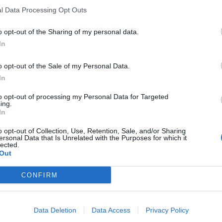
l Data Processing Opt Outs
uova stretta
per fronteggiare l’
inflazione
.
o opt-out of the Sharing of my personal data.
In
unione del consiglio direttivo della Bce
nel corso della quale
resse
.
o opt-out of the Sale of my Personal Data.
ialzo dei tassi oltre 50 punti
In
to opt-out of processing my Personal Data for Targeted
ing.
ella Bundesbank e membro del consiglio, aveva annunciato
In
o dei tassi.
o opt-out of Collection, Use, Retention, Sale, and/or Sharing
a
aveva provveduto a un
rialzo dei tassi d’interesse di 50
ersonal Data that Is Unrelated with the Purposes for which it
ta all’
inflazione al 9%
.
lected.
Out
no a 75 punti base
. La decisione potrebbe comportare a
bile.
CONFIRM
Data Deletion
Data Access
Privacy Policy