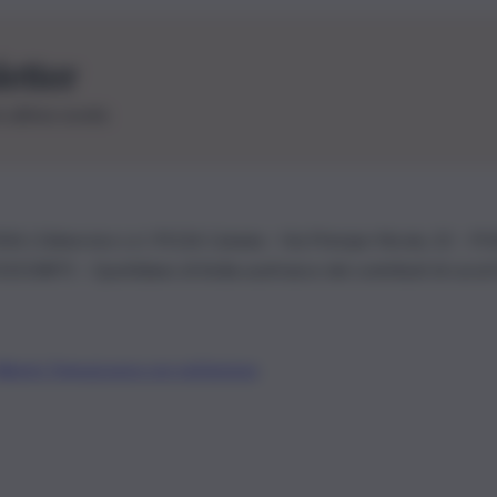
letter
le ultime novità
26 | Ediservice s.r.l. 95126 Catania – Via Principe Nicola, 22 – P
3210875 – Quotidiano di Sicilia usufruisce dei contributi di cui al
Alberto Tregua
Lavora con noi
Gerenza