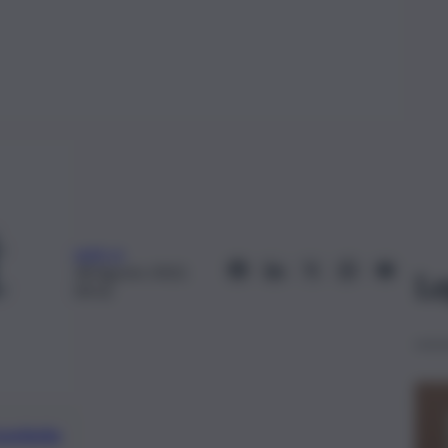
web-sr
28 Agosto 2022,
Le
09:32
preferite