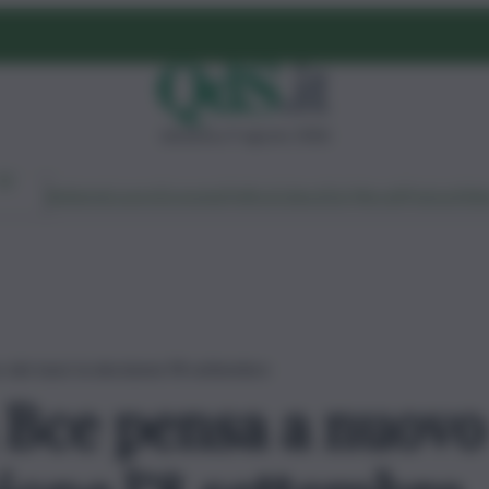
domenica 9 agosto 2026
Ambiente
Lavoro
Economia
Politica
Cultura
Dai Mercati
Podcast
Vid
 dei tassi: la decisione l’8 settembre
a Bce pensa a nuovo