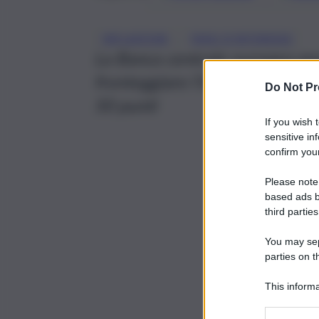
, 
INFLAZIONE
TASSI D'INTERESSE
La Banca centrale europea pr
fronteggiare l’inflazione. Già a
Do Not Pr
50 punti
If you wish 
sensitive in
confirm your
Please note
based ads b
third parties
You may sepa
parties on t
This informa
Participants