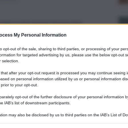
onta a una nuova mossa per
 luglio era stato effettuato un rialzo di
ocess My Personal Information
to opt-out of the sale, sharing to third parties, or processing of your per
formation for targeted advertising by us, please use the below opt-out s
 selection.
 that after your opt-out request is processed you may continue seeing i
ased on personal information utilized by us or personal information dis
 prior to your opt-out.
rately opt-out of the further disclosure of your personal information by
he IAB’s list of downstream participants.
tion may also be disclosed by us to third parties on the IAB’s List of 
 that may further disclose it to other third parties.