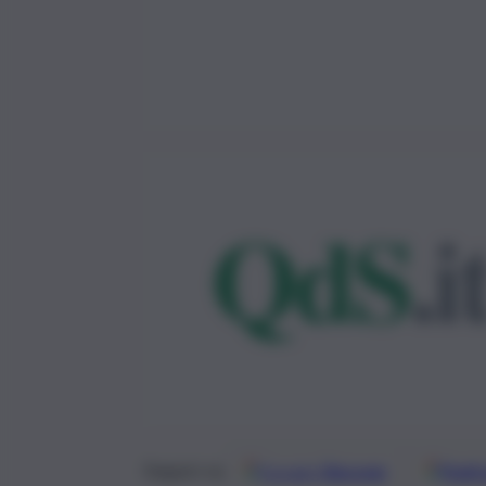
Google
Discover
Fonti 
Seguici su