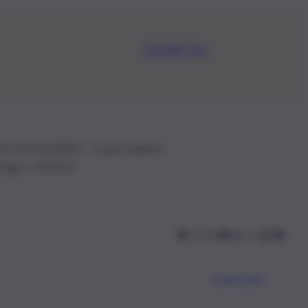
Iscriviti Ora
.IVA: 01153210875 – Cciaa Catania n.
 D.lgs n. 70/2017
Scarica l’app