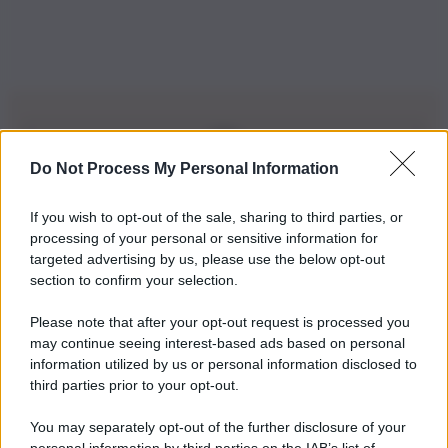
Do Not Process My Personal Information
Iscriviti alla nostra Newsletter
If you wish to opt-out of the sale, sharing to third parties, or
Iscriviti alla nostra newsletter per non perdere le ultime
processing of your personal or sensitive information for
novità
targeted advertising by us, please use the below opt-out
section to confirm your selection.
Iscriviti Ora
Please note that after your opt-out request is processed you
may continue seeing interest-based ads based on personal
information utilized by us or personal information disclosed to
third parties prior to your opt-out.
You may separately opt-out of the further disclosure of your