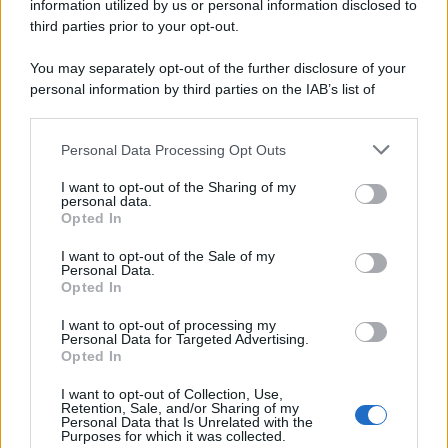
information utilized by us or personal information disclosed to
third parties prior to your opt-out.
You may separately opt-out of the further disclosure of your
personal information by third parties on the IAB’s list of
© 2026 | Ediservice s.r.l. 95126 Catania – Via Principe
downstream participants.
Nicola, 22 – P.IVA: 01153210875 – Cciaa Catania n.
Personal Data Processing Opt Outs
This information may also be disclosed by us to third parties
01153210875 – Quotidiano di Sicilia usufruisce dei
on the IAB’s List of Downstream Participants that may further
contributi di cui al D.lgs n. 70/2017
I want to opt-out of the Sharing of my
disclose it to other third parties.
personal data.
Opted In
I want to opt-out of the Sale of my
Personal Data.
Chi Siamo
Opted In
Fondazione Etica e Valori Marilù Tregua
Fondatore Carlo Alberto Tregua
Lavora con noi
I want to opt-out of processing my
Personal Data for Targeted Advertising.
Gerenza
Opted In
I want to opt-out of Collection, Use,
Retention, Sale, and/or Sharing of my
Personal Data that Is Unrelated with the
Purposes for which it was collected.