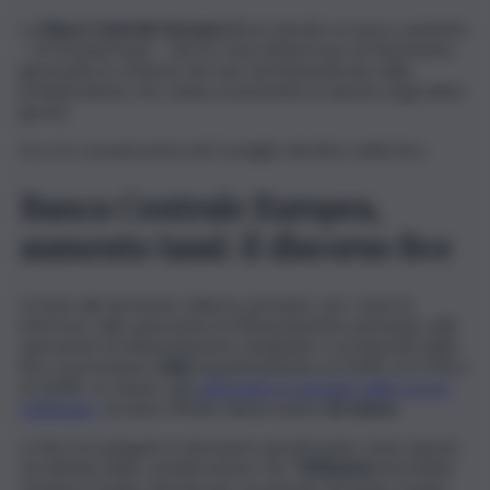
La
Banca Centrale Europea
(Bce) decide un nuovo aumento
– di 50 punti base – dei tre tassi d’interesse di riferimento,
ignorando le richieste dei mercati (intensificate dalle
problematiche che stanno investendo le banche negli ultimi
giorni).
Ecco le comunicazioni del Consiglio direttivo della Bce.
Banca Centrale Europea,
aumento tassi: il discorso Bce
In base alla decisione odierna, pertanto, per i tassi di
interesse sulle operazioni di rifinanziamento principali, sulle
operazioni di rifinanziamento marginale e sui depositi della
Bce si prevedono
rialzi
rispettivamente al 3,50%, al 3,75% e
al 3,00%. Le misure, già
anticipate (e temute) nelle scorse
settimane
, avranno effetto dal prossimo
22 marzo
.
La Bce ha spiegato la decisione specificando come questa
sia dettata dalla considerazione che “
l’inflazione
dovrebbe
rimanere troppo elevata per un periodo di tempo troppo