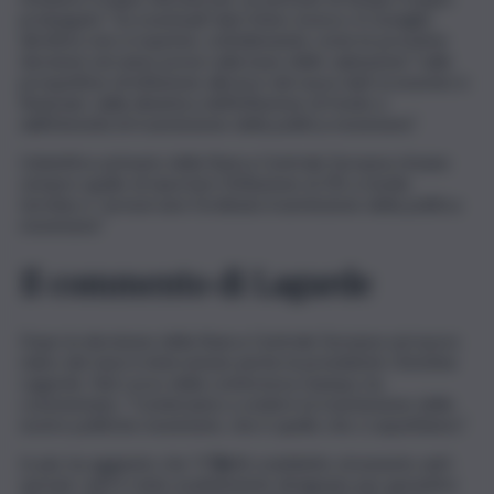
prolungato”. Su eventuali rialzi futuri, invece, il Consiglio
direttivo non si esprime, sottolineando come le prossime
decisioni verranno prese sulla base delle valutazioni “sulle
prospettive di inflazione alla luce dei nuovi dati economici e
finanziari, dalla dinamica dell’inflazione di fondo e
dall’intensità di trasmissione della politica monetaria”.
L’obiettivo primario della Banca Centrale Europea rimane
sempre quello di riportare l’inflazione al 2% a medio
termine e “preservare l’ordinata trasmissione della politica
monetaria”.
Il commento di Lagarde
Dopo la decisione della Banca Centrale Europea sul nuovo
rialzo dei tassi è intervenuta anche la presidente Christine
Lagarde. Nel corso della conferenza stampa, ha
commentato: “Cominciamo a vedere la trasmissione delle
nostre politiche monetarie, che è quello che ci aspettiamo”.
In più, ha aggiunto che “il
Tpi
(il cosiddetto strumento anti-
spread,
ndr
) è stato esattamente designato per garantire