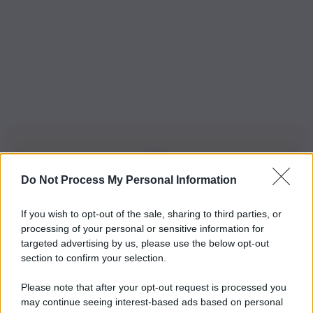
Do Not Process My Personal Information
Iscriviti alla nostra Newsletter
If you wish to opt-out of the sale, sharing to third parties, or
Iscriviti alla nostra newsletter per non perdere le ultime
processing of your personal or sensitive information for
novità
targeted advertising by us, please use the below opt-out
section to confirm your selection.
Iscriviti Ora
Please note that after your opt-out request is processed you
may continue seeing interest-based ads based on personal