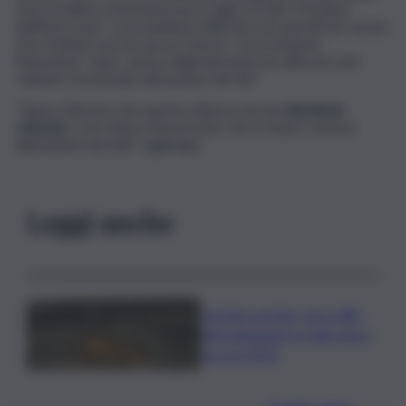
che la politica monetaria possa agire in tutti i 20 paesi
dell’Eurozona”. La presidente della Bce ha specificato anche
che l’Istituto non ha ancora deciso “se le tensioni
finanziarie” siano “parte degli elementi da utilizzare per
valutare l’eventuale attivazione del Tpi”.
“Siamo fiduciosi che questa odierna sia una
decisione
robusta
e che indica chiaramente che in futuro saremo
dipendenti dai dati”, aggiunge.
Leggi anche
Caretta caretta, circa 280
nidi individuati in Italia dopo
record 2025