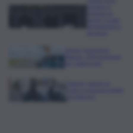
Quando arriva
l’assegno di
inclusione ad
agosto? Le date
del pagamento e
dei rinnovi
Turismo, Osservatorio
Telepass: +20% di interesse
per i viaggi in auto
Palermo, rapina in un
centro scommesse: bottino
da 5mila euro