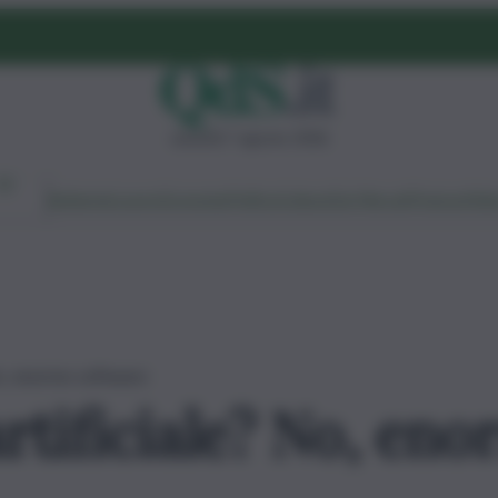
venerdì 7 agosto 2026
Ambiente
Lavoro
Economia
Politica
Cultura
Dai Mercati
Podcast
Vid
 No, enorme software
artificiale? No, en