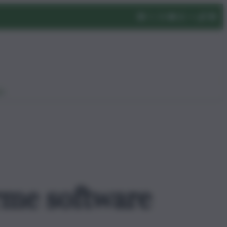
eo
orme software