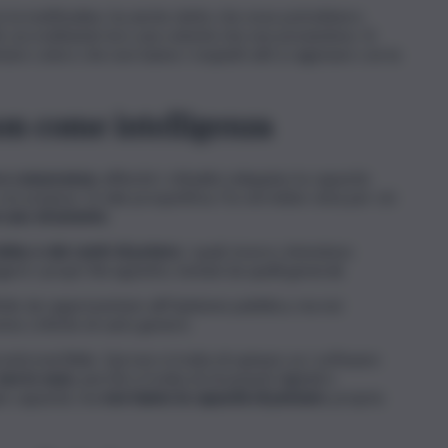
e la moltitudine, ha anche detto che esse potrebbero
i, accreditando loro una volontà che non possiedono. Si
are coloro che non hanno i requisiti atti a ragionare con la
on come intelligenza
a e conoscenza
, affinché i cittadini sviluppino la capacità
circostanze. In tale prospettiva, l’Ia verrebbe vista per ciò
e uno strumento
.
obby e dei centri di potere
, i quali, invece, intendono
 i propri fini egoistici, lontani da quelli generali.
cile da rappresentare all’Opinione pubblica, ma noi
emo critiche di vario genere.
ntrovertibile. Qui non si tratta di opinare se i software
non lo sono
, perché si tratta di strumenti digitali e
ie capacità, ma
non hanno la capacità di pensare
, propria