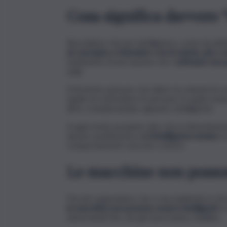
Cosa significa davvero “
Ricordiamo che per intelligenza, come da defini
di concepire e intendere con la mente, più o
facilmente l’osservazione che i
software non 
nulla.
Potremmo pensare che dietro la volontà di con
quello di confondere le persone, le quali com
all’Ia, considerandola, appunto, intelligente.
A ogni modo possiamo dire che la denominazion
alcuna caratteristica dell’
intelligenza umana
, l
comportamenti concreti o teorici.
Le macchine non posson
Perché supponiamo che vi sia malafede in chi 
le macchine non possono essere intelligenti
, 
determinati fini, che gli stessi hanno stabilito.