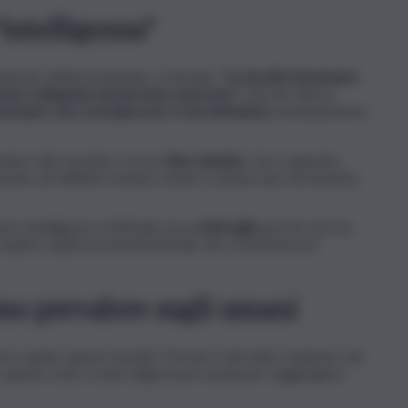
intelligenza”
zione dell’enciclopedia, si intende:
“La facoltà di pensare,
 meno sviluppata da persona a persona”
. Dal che deriva
pensano, non concepiscono e non intendono
assolutamente
iare tale termine vi sia un
fine subdolo
, che è appunto
inciano ad affidarsi sempre di più e sempre più ciecamente
e Intelligenza artificiale sia un
imbroglio
perché non ha
a quale è qualcosa di immateriale che si estrinseca in
o prevalere sugli umani
ha coniato questi termini? Perché è del tutto evidente che
in quanto sono create dagli esseri umani per raggiungere