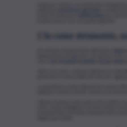
Qualcuno, sempre con l’intenzione di ingannar
addirittura
prevaricare gli umani
e condizionarl
tratta di un’ulteriore
mistificazione
per spavent
propria testa e non con quella degli altri.
L’Ia come strumento, n
Al contrario, bisognerebbe diffondere
cultur
indipendente di ragionare e di valutare fatti e 
che è:
uno strumento potente, ma pur sempr
Tutto ciò è, però, contrario all’interesse delle
l
governare la massa delle persone per raggiungere
La questione è molto delicata ed è anche diffi
abbiamo il dovere di farlo, anche se incontrer
Ognuno la pensi come vuole, ma la realtà è inco
sono o meno intelligenti, ma di accettare che
strumenti fisici che hanno innumerevoli e amp
degli esseri umani.