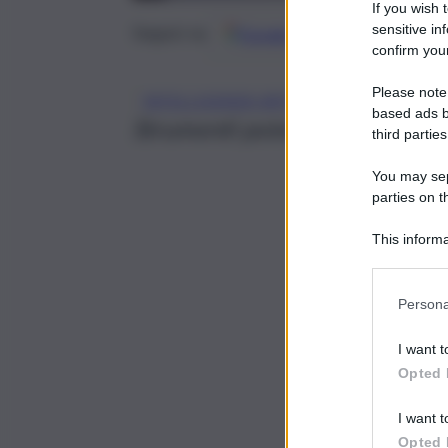
If you wish 
sensitive in
Google
Discover
Fonti 
Seguici su
confirm your
Please note
INTELLIGENZA ARTIFICIALE
based ads b
Strumenti potenti, ma strume
third parties
You may sepa
parties on t
This informa
Participants
Persona
I want t
Opted 
I want t
Opted 