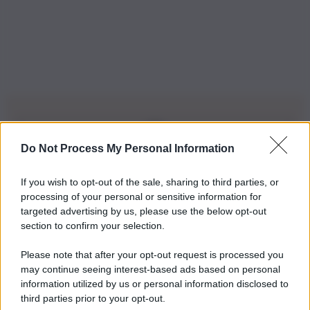
Do Not Process My Personal Information
Iscriviti alla nostra Newsletter
If you wish to opt-out of the sale, sharing to third parties, or
Iscriviti alla nostra newsletter per non perdere le ultime
processing of your personal or sensitive information for
novità
targeted advertising by us, please use the below opt-out
section to confirm your selection.
Iscriviti Ora
Please note that after your opt-out request is processed you
may continue seeing interest-based ads based on personal
information utilized by us or personal information disclosed to
third parties prior to your opt-out.