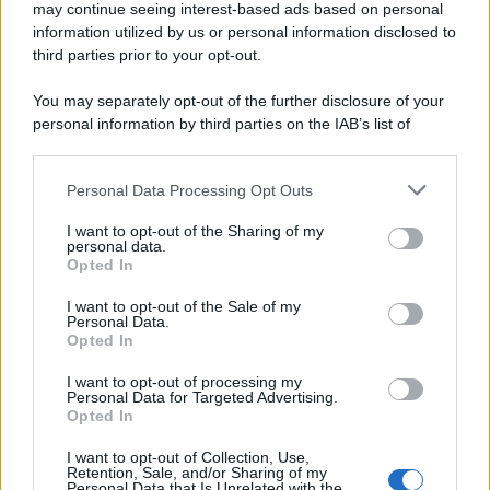
may continue seeing interest-based ads based on personal
information utilized by us or personal information disclosed to
third parties prior to your opt-out.
You may separately opt-out of the further disclosure of your
personal information by third parties on the IAB’s list of
© 2026 | Ediservice s.r.l. 95126 Catania – Via Principe
downstream participants.
Nicola, 22 – P.IVA: 01153210875 – Cciaa Catania n.
Personal Data Processing Opt Outs
This information may also be disclosed by us to third parties
01153210875 – Quotidiano di Sicilia usufruisce dei
on the IAB’s List of Downstream Participants that may further
contributi di cui al D.lgs n. 70/2017
I want to opt-out of the Sharing of my
disclose it to other third parties.
personal data.
Opted In
I want to opt-out of the Sale of my
Personal Data.
Chi Siamo
Opted In
Fondazione Etica e Valori Marilù Tregua
Fondatore Carlo Alberto Tregua
Lavora con noi
I want to opt-out of processing my
Personal Data for Targeted Advertising.
Gerenza
Opted In
I want to opt-out of Collection, Use,
Retention, Sale, and/or Sharing of my
Personal Data that Is Unrelated with the