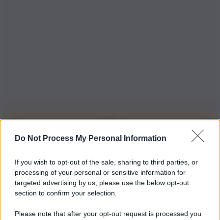
Do Not Process My Personal Information
Iscriviti alla nostra Newsletter
If you wish to opt-out of the sale, sharing to third parties, or
Iscriviti alla nostra newsletter per non perdere le ultime
processing of your personal or sensitive information for
novità
targeted advertising by us, please use the below opt-out
section to confirm your selection.
Iscriviti Ora
Please note that after your opt-out request is processed you